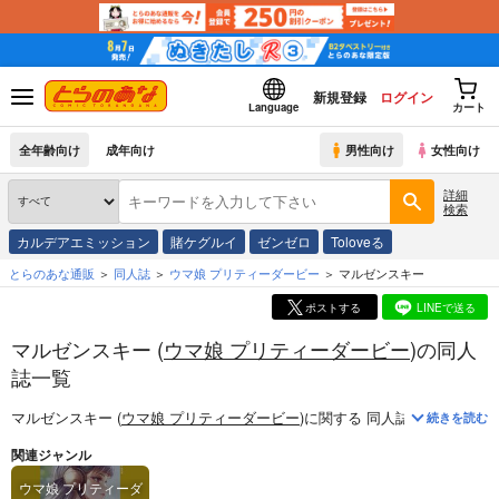
新規登録
ログイン
Language
カート
全年齢向け
成年向け
男性向け
女性向け
詳細
検索
カルデアエミッション
賭ケグルイ
ゼンゼロ
Toloveる
とらのあな通販
同人誌
ウマ娘 プリティーダービー
マルゼンスキー
ポストする
LINEで送る
マルゼンスキー (
ウマ娘 プリティーダービー
)の同人
誌一覧
マルゼンスキー (
ウマ娘 プリティーダービー
)
に関する
同人誌
は、
4
件お取
続きを読む
関連ジャンル
ウマ娘 プリティーダ