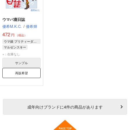
ウマバ鹿日誌
優希M.K.C.
/
優希輝
472
円
（税込）
ウマ娘 プリティーダービー
マルゼンスキー
シンボリルドルフ
×：在庫なし
マヤノトップガン
サンプル
再販希望
成年
向けブランドに
4
件の商品があります