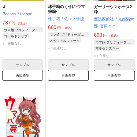
U
珠手箱のくせに-ウマ
ガーリーウマホース2
娘編-
枠
Pecoris
/
tocope
珠手箱
/
佐々木珠流
魔法探偵社
/
光姫満太
787
円
（税込）
郎
藤原々々
660
円
（税込）
ウマ娘 プリティーダービー
693
ウマ娘 プリティーダービー
円
ゴールドシップ
（税込）
スペシャルウィーク
スペシャルウィーク
ウマ娘 プリティーダービー
×：在庫なし
マルゼンスキー
×：在庫なし
マルゼンスキー
マルゼンスキー
ナイスネイチャ
ライスシャワー
×：在庫なし
サンプル
サンプル
サンプル
再販希望
再販希望
再販希望