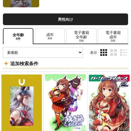
ービー
男性向け
電子書籍
電子書籍
成年
全年齢
全年齢
成年
4件
4件
0件
0件
表示
3カ
2カ
1カ
追加検索条件
ラ
ラ
ラ
ム
ム
ム
表
表
表
示
示
示