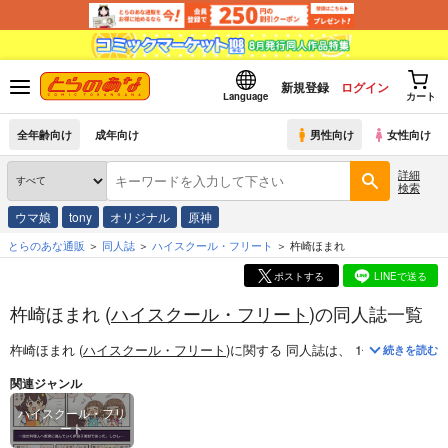
新規登録
ログイン
Language
カート
全年齢向け
成年向け
男性向け
女性向け
詳細
検索
ウマ娘
tony
オリジナル
原神
とらのあな通販
同人誌
ハイスクール・フリート
杵崎ほまれ
ポストする
LINEで送る
杵崎ほまれ (
ハイスクール・フリート
)の同人誌一覧
杵崎ほまれ (
ハイスクール・フリート
)
に関する
同人誌
は、
1
件お取り扱い
続きを読む
関連ジャンル
ハイスクール・フリ
ート