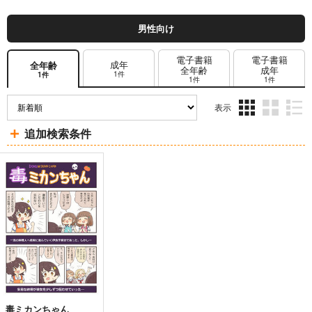
男性向け
電子書籍
電子書籍
成年
全年齢
全年齢
成年
1件
1件
1件
1件
表示
3カ
2カ
1カ
追加検索条件
ラ
ラ
ラ
ム
ム
ム
表
表
表
示
示
示
毒ミカンちゃん