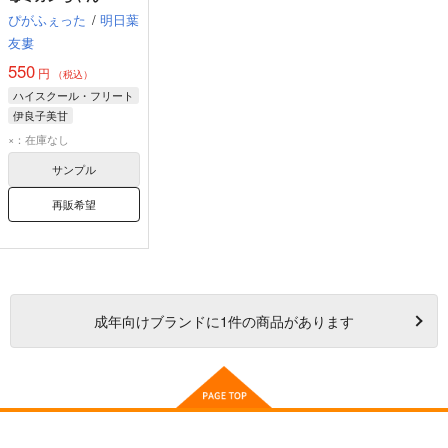
ぴがふぇった
/
明日葉
友婁
550
円
（税込）
ハイスクール・フリート
伊良子美甘
杵崎ほまれ
×：在庫なし
杵崎あかね
サンプル
再販希望
成年
向けブランドに
1
件の商品があります