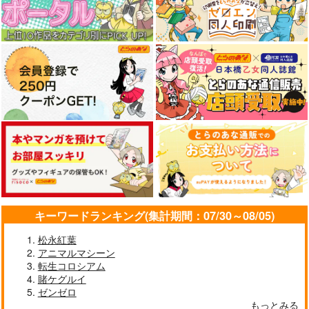
キーワードランキング(集計期間：07/30～08/05)
松永紅葉
アニマルマシーン
転生コロシアム
賭ケグルイ
ゼンゼロ
もっとみる