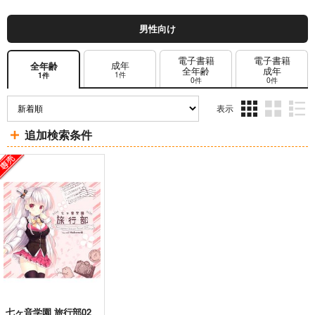
男性向け
電子書籍
電子書籍
成年
全年齢
全年齢
成年
1件
1件
0件
0件
表示
3カ
2カ
1カ
追加検索条件
ラ
ラ
ラ
ム
ム
ム
表
表
表
示
示
示
七ヶ音学園 旅行部02