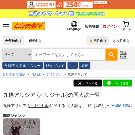
新規登録
ログイン
Language
カート
全年齢向け
成年向け
男性向け
女性向け
詳細
検索
学園アイドルマスター
賭ケグルイ
fate
原神
とらのあな通販
同人誌
オリジナル
九條アリシア
ポストする
LINEで送る
九條アリシア (
オリジナル
)の同人誌一覧
九條アリシア (
オリジナル
)
に関する
同人誌
は、
1
件お取り扱いがございま
続きを読む
関連ジャンル
オリジナル