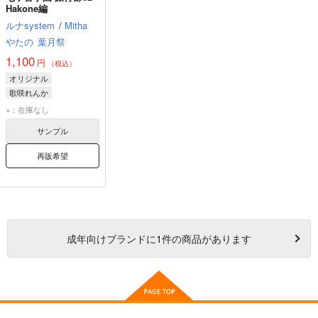
Hakone編
ルナsystem
/
Mitha
やたの
葉月祭
1,100
円
（税込）
オリジナル
歌咲れんか
九條アリシア
×：在庫なし
観羽結月
サンプル
再販希望
成年
向けブランドに
1
件の商品があります