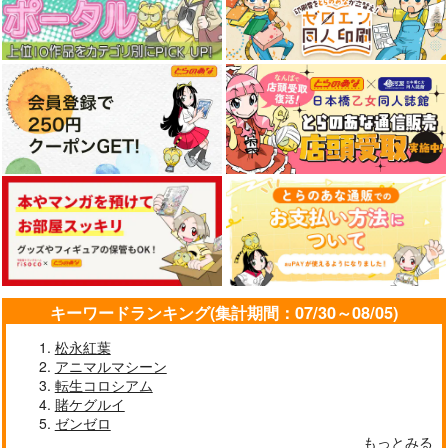
キーワードランキング(集計期間：07/30～08/05)
松永紅葉
アニマルマシーン
転生コロシアム
賭ケグルイ
ゼンゼロ
もっとみる