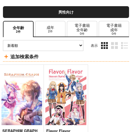
男性向け
電子書籍
電子書籍
成年
全年齢
全年齢
成年
2件
2件
0件
0件
表示
3カ
2カ
1カ
追加検索条件
ラ
ラ
ラ
ム
ム
ム
表
表
表
示
示
示
SERAPHIM GRAPH
Flavor Flavor