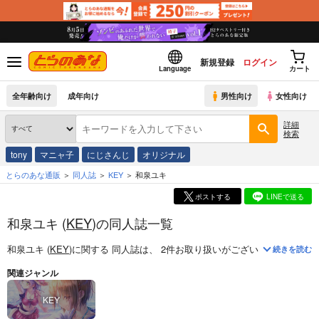
新規登録
ログイン
Language
カート
全年齢向け
成年向け
男性向け
女性向け
詳細
検索
tony
マニャ子
にじさんじ
オリジナル
とらのあな通販
同人誌
KEY
和泉ユキ
ポストする
LINEで送る
和泉ユキ (
KEY
)の同人誌一覧
和泉ユキ (
KEY
)
に関する
同人誌
は、
2
件お取り扱いがございます。
「
SER
続きを読む
関連ジャンル
KEY