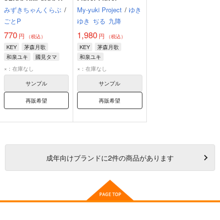
みずきちゃんくらぶ
/
My-yuki Project
/
ゆき
ごとP
ゆき
ぢる
九降
770
1,980
円
円
（税込）
（税込）
KEY
茅森月歌
KEY
茅森月歌
和泉ユキ
國見タマ
和泉ユキ
×：在庫なし
×：在庫なし
サンプル
サンプル
再販希望
再販希望
成年
向けブランドに
2
件の商品があります