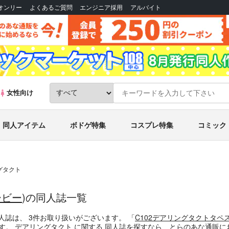
Bオンリー
よくあるご質問
エンジニア採用
アルバイト
女性向け
同人アイテム
ボドゲ特集
コスプレ特集
コミック
グタクト
ービー
)の同人誌一覧
人誌
は、
3
件お取り扱いがございます。
「
C102デアリングタクトタペ
ます。
デアリングタクト
に関する
同人誌
を探すなら、とらのあな通販に