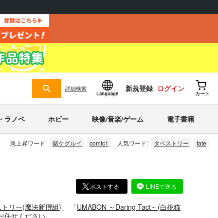
新規登録
ログイン
詳細
検索
Language
カート
・ラノベ
ホビー
映像/音楽/ゲーム
電子書籍
急上昇ワード:
賭ケグルイ
comic1
人気ワード:
タペストリー
fate
ポストする
LINEで送る
ストリー
(
魔法新撰組
)」
「
UMABON ～Daring Tact～
(
白桃猫
お任せください。