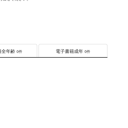
籍
全年齢
電子書籍
成年
0件
0件