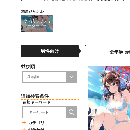
関連ジャンル
ウマ娘 プリティ
ーダービー
男性向け
全年齢
3
並び順
追加検索条件
追加キーワード
カテゴリ
対象年齢