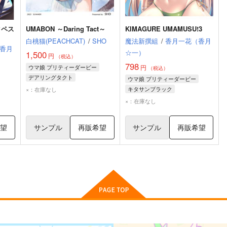
タペス
UMABON ～Daring Tact～
KIMAGURE UMAMUSU!3
白桃猫(PEACHCAT)
/
SHO
魔法新撰組
/
香月一花（香月
香月
☆一）
1,500
円
（税込）
798
ウマ娘 プリティーダービー
円
（税込）
デアリングタクト
ウマ娘 プリティーダービー
キタサンブラック
キタサンブラック
×：在庫なし
メジロアルダン
サトノダイヤモンド
×：在庫なし
デアリングタクト
希望
サンプル
再販希望
サンプル
再販希望