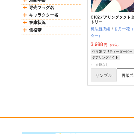
専売フラグ名
キャラクター名
C102デアリングタクト
トリー
在庫状況
魔法新撰組
/
香月一花（
価格帯
☆一）
3,988
円
（税込）
ウマ娘 プリティーダービー
デアリングタクト
×：在庫なし
サンプル
再販