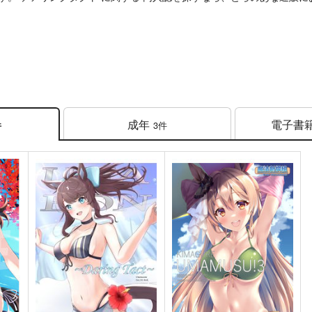
成年
電子書
3件
件