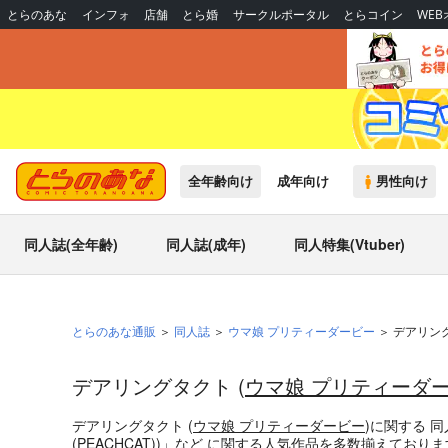
とらのあな
インフォ
店舗
とら婚
サークルポータル
とらコイン
WE
全年齢向け
成年向け
男性向け
同人誌(全年齢)
同人誌(成年)
同人特集(Vtuber)
とらのあな通販
同人誌
ウマ娘 プリティーダービー
デアリン
デアリングタクト (
ウマ娘 プリティーダ
デアリングタクト (
ウマ娘 プリティーダービー
)
に関する
同
(PEACHCAT)
)」
など
に関する人気作品を多数揃えており