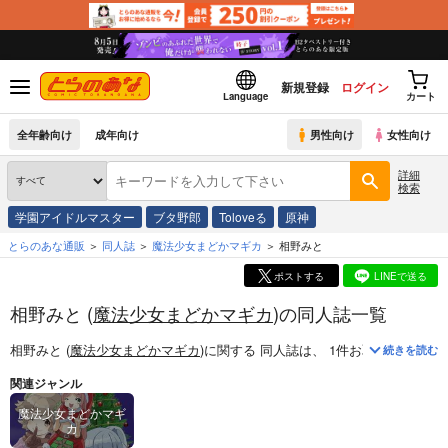
新規登録
ログイン
Language
カート
全年齢向け
成年向け
男性向け
女性向け
詳細
検索
学園アイドルマスター
ブタ野郎
Toloveる
原神
とらのあな通販
同人誌
魔法少女まどかマギカ
相野みと
ポストする
LINEで送る
相野みと (
魔法少女まどかマギカ
)の同人誌一覧
相野みと (
魔法少女まどかマギカ
)
に関する
同人誌
は、
1
件お取り扱いがご
続きを読む
関連ジャンル
魔法少女まどかマギ
カ