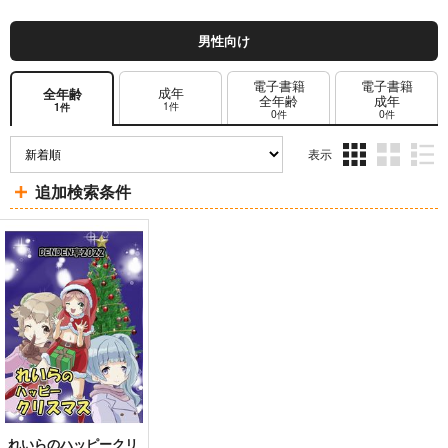
男性向け
電子書籍
電子書籍
成年
全年齢
全年齢
成年
1件
1件
0件
0件
表示
3カ
2カ
1カ
追加検索条件
ラ
ラ
ラ
ム
ム
ム
表
表
表
示
示
示
れいらのハッピークリ