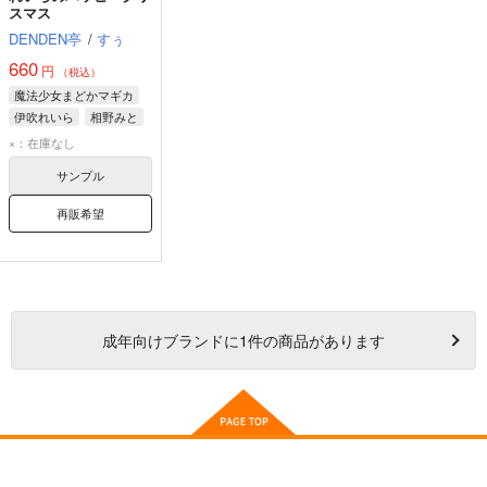
スマス
DENDEN亭
/
すぅ
660
円
（税込）
魔法少女まどかマギカ
伊吹れいら
相野みと
桑水せいか
×：在庫なし
サンプル
再販希望
成年
向けブランドに
1
件の商品があります