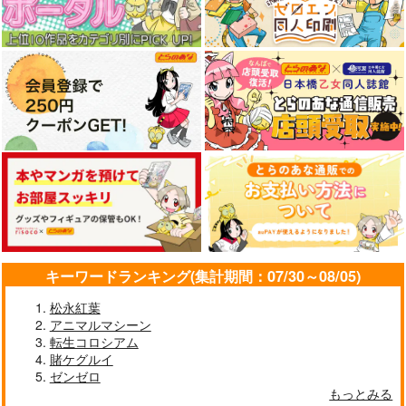
キーワードランキング(集計期間：07/30～08/05)
松永紅葉
アニマルマシーン
転生コロシアム
賭ケグルイ
ゼンゼロ
もっとみる