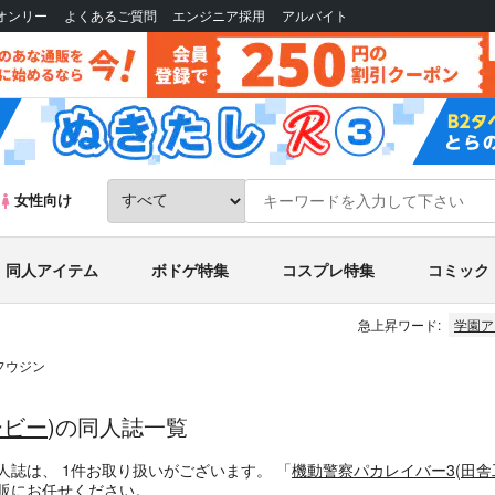
Bオンリー
よくあるご質問
エンジニア採用
アルバイト
女性向け
同人アイテム
ボドゲ特集
コスプレ特集
コミック
急上昇ワード:
学園ア
フウジン
ービー
)の同人誌一覧
人誌
は、
1
件お取り扱いがございます。
「
機動警察パカレイバー3
(
田舎
販にお任せください。