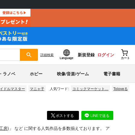
新規登録
ログイン
詳細
検索
Language
カート
・ラノベ
ホビー
映像/音楽/ゲーム
電子書籍
イドルマスター
マニャ子
人気ワード:
コミックマーケット…
Toloveる
ポストする
LINEで送る
工房
)」
など
に関する人気作品を多数揃えております。
ア