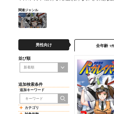
関連ジャンル
ウマ娘 プリティ
ーダービー
男性向け
全年齢
1
並び順
追加検索条件
追加キーワード
カテゴリ
対象年齢