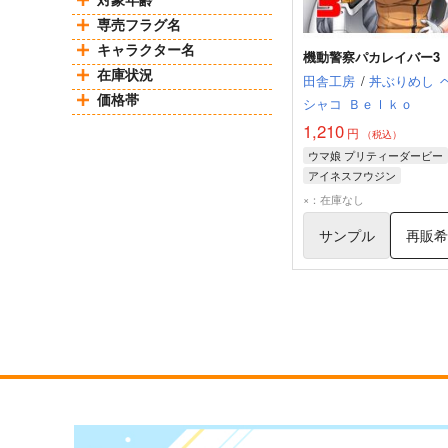
専売フラグ名
キャラクター名
機動警察パカレイバー3
在庫状況
田舎工房
/
丼ぶりめし
価格帯
シャコ
Ｂｅｌｋｏ
1,210
円
（税込）
ウマ娘 プリティーダービー
アイネスフウジン
スペシャルウィーク
後藤
×：在庫なし
サンプル
再販