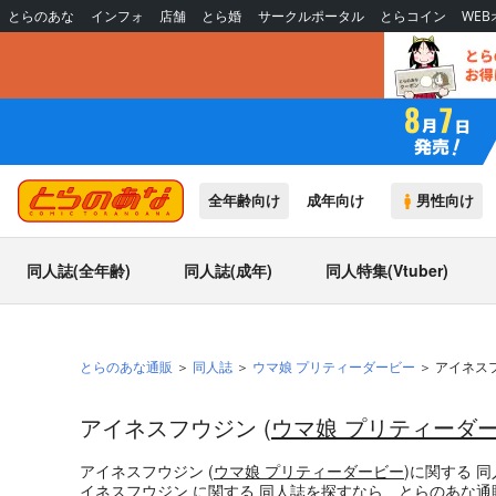
とらのあな
インフォ
店舗
とら婚
サークルポータル
とらコイン
WE
全年齢向け
成年向け
男性向け
同人誌(全年齢)
同人誌(成年)
同人特集(Vtuber)
とらのあな通販
同人誌
ウマ娘 プリティーダービー
アイネス
アイネスフウジン (
ウマ娘 プリティーダ
アイネスフウジン (
ウマ娘 プリティーダービー
)
に関する
同
イネスフウジン
に関する
同人誌
を探すなら、とらのあな通