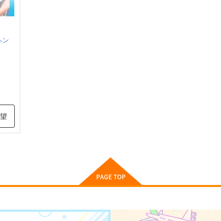
ヘン
喜一
希望