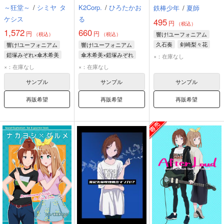
～狂堂～
/
シミヤ
タ
K2Corp.
/
ひろたかお
鉄棒少年
/
夏師
ケシス
る
495
円
（税込）
1,572
660
円
円
響け!ユーフォニアム
（税込）
（税込）
久石奏
剣崎梨々花
響け!ユーフォニアム
響け!ユーフォニアム
鎧塚みぞれ×傘木希美
傘木希美×鎧塚みぞれ
×：在庫なし
傘木希美
鎧塚みぞれ
傘木希美
鎧塚みぞれ
×：在庫なし
×：在庫なし
サンプル
サンプル
サンプル
再販希望
再販希望
再販希望