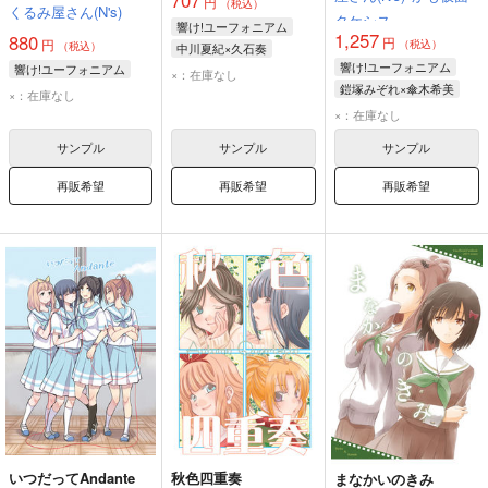
円
（税込）
くるみ屋さん(N's)
タケシス
響け!ユーフォニアム
1,257
880
円
円
（税込）
（税込）
中川夏紀×久石奏
響け!ユーフォニアム
響け!ユーフォニアム
久石奏
中川夏紀
×：在庫なし
鎧塚みぞれ×傘木希美
吉川優子
×：在庫なし
傘木希美
鎧塚みぞれ
×：在庫なし
サンプル
サンプル
サンプル
再販希望
再販希望
再販希望
いつだってAndante
秋色四重奏
まなかいのきみ