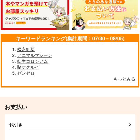
キーワードランキング(集計期間：07/30～08/05)
松永紅葉
アニマルマシーン
転生コロシアム
賭ケグルイ
ゼンゼロ
もっとみる
お支払い
代引き