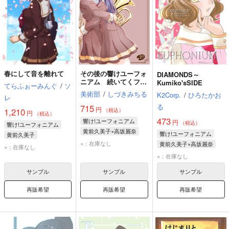
春にして音を離れて
その後の響けユーフォ
DIAMONDS～
ニアム 続いてくファ
Kumiko'sSIDE
てらふぉーみんぐ
/
ソ
ンファーレ
美術部
/
しづきみちる
K2Corp.
/
ひろたかお
レ
る
715
円
1,210
（税込）
円
（税込）
473
響け!ユーフォニアム
円
（税込）
響け!ユーフォニアム
黄前久美子×高坂麗奈
響け!ユーフォニアム
黄前久美子
黄前久美子
高坂麗奈
×：在庫なし
黄前久美子×高坂麗奈
×：在庫なし
黄前久美子
高坂麗奈
×：在庫なし
サンプル
サンプル
サンプル
再販希望
再販希望
再販希望