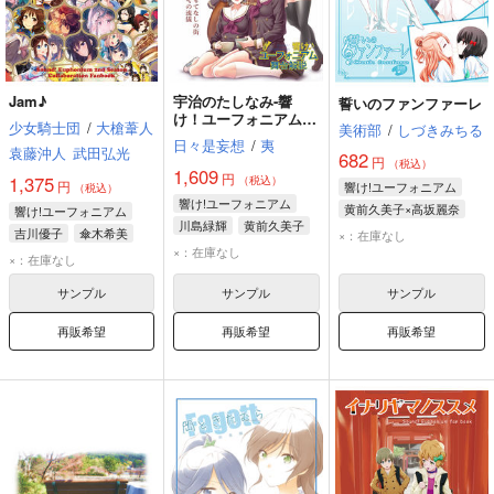
Jam♪
宇治のたしなみ-響
誓いのファンファーレ
け！ユーフォニアム舞
少女騎士団
/
大槍葦人
美術部
/
しづきみちる
台解説-
日々是妄想
/
夷
袁藤沖人
武田弘光
682
円
（税込）
1,609
円
1,375
（税込）
円
響け!ユーフォニアム
（税込）
響け!ユーフォニアム
黄前久美子×高坂麗奈
響け!ユーフォニアム
川島緑輝
黄前久美子
黄前久美子
中川夏紀
吉川優子
傘木希美
×：在庫なし
高坂麗奈
加藤葉月
×：在庫なし
田中あすか
小笠原晴香
×：在庫なし
サンプル
サンプル
サンプル
再販希望
再販希望
再販希望