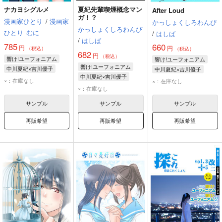
ナカヨシグルメ
夏紀先輩喫煙概念マン
After Loud
ガ！？
漫画家ひとり
/
漫画家
かっしょくしろわんぴ
かっしょくしろわんぴ
ひとり
むに
/
はしば
/
はしば
785
660
円
円
（税込）
（税込）
682
円
（税込）
響け!ユーフォニアム
響け!ユーフォニアム
響け!ユーフォニアム
中川夏紀×吉川優子
中川夏紀×吉川優子
中川夏紀×吉川優子
中川夏紀
吉川優子
中川夏紀
吉川優子
×：在庫なし
×：在庫なし
中川夏紀
吉川優子
×：在庫なし
鎧塚みぞれ
サンプル
サンプル
サンプル
再販希望
再販希望
再販希望