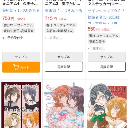
ォニアム4 久美子先
ニアム3 奏でたいメ
２ステッカー(マーチ
生のディスコ・キッド
ロディー
ング)
美術部
/
しづきみちる
美術部
/
しづきみちる
サインショップＯ２
/
執筆者名(C) 武田綾
750
715
円
円
（税込）
（税込）
乃・宝島社／『響
響け!ユーフォニアム
響け!ユーフォニアム
550
円
け！』制作委員会
（税込）
黄前久美子×高坂麗奈
久石奏×剣崎梨々花
響け!ユーフォニアム
黄前久美子
高坂麗奈
久石奏
黄前久美子
○：予約受付中
×：在庫なし
黄前久美子
田中あすか
×：在庫なし
中世古香織
サンプル
サンプル
サンプル
再販希望
再販希望
カート