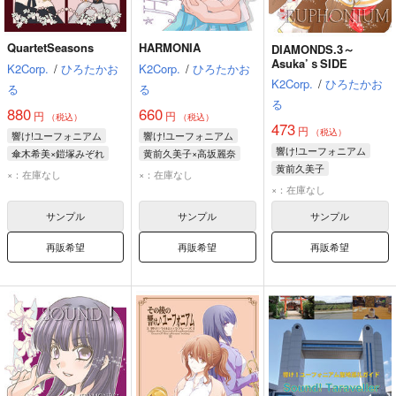
QuartetSeasons
HARMONIA
DIAMONDS.3～
Asuka’ｓSIDE
K2Corp.
/
ひろたかお
K2Corp.
/
ひろたかお
K2Corp.
/
ひろたかお
る
る
る
880
660
円
円
（税込）
（税込）
473
円
（税込）
響け!ユーフォニアム
響け!ユーフォニアム
響け!ユーフォニアム
傘木希美×鎧塚みぞれ
黄前久美子×高坂麗奈
黄前久美子
傘木希美
鎧塚みぞれ
黄前久美子
高坂麗奈
×：在庫なし
×：在庫なし
田中あすか
×：在庫なし
サンプル
サンプル
サンプル
再販希望
再販希望
再販希望