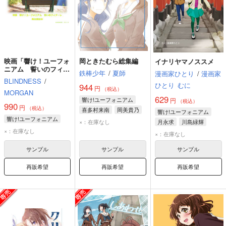
映画「響け！ユーフォ
岡ときたむら総集編
イナリヤマノススメ
ニアム 誓いのフィナ
鉄棒少年
/
夏師
漫画家ひとり
/
漫画家
ーレ」舞台探訪本
BLINDNESS
/
ひとり
むに
944
円
（税込）
MORGAN
629
響け!ユーフォニアム
円
（税込）
990
円
（税込）
喜多村来南
岡美貴乃
響け!ユーフォニアム
響け!ユーフォニアム
×：在庫なし
月永求
川島緑輝
×：在庫なし
×：在庫なし
サンプル
サンプル
サンプル
再販希望
再販希望
再販希望