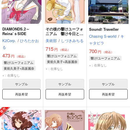
DIAMONDS.2～
その後の響けユーフォ
Sound! Traveller
Reina’ｓSIDE
ニアム 響け今日とい
Chasing S-world
/
キ
うフレーズ
K2Corp.
/
ひろたかお
美術部
/
しづきみちる
ャタピラ
る
715
円
（税込）
700
円
（税込）
473
円
響け!ユーフォニアム
（税込）
響け!ユーフォニアム
黄前久美子×高坂麗奈
響け!ユーフォニアム
×：在庫なし
黄前久美子
高坂麗奈
黄前久美子×高坂麗奈
×：在庫なし
黄前久美子
高坂麗奈
×：在庫なし
サンプル
サンプル
サンプル
再販希望
再販希望
再販希望