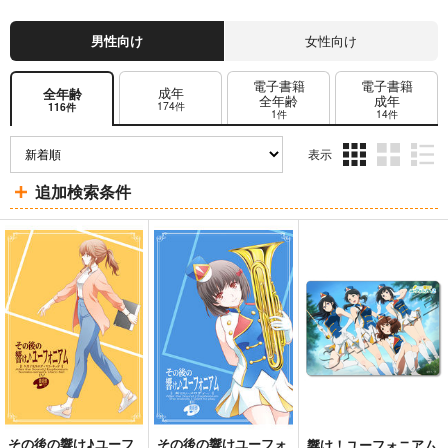
男性向け
女性向け
電子書籍
電子書籍
成年
全年齢
全年齢
成年
174件
116件
1件
14件
表示
3カ
2カ
1カ
追加検索条件
ラ
ラ
ラ
ム
ム
ム
表
表
表
示
示
示
その後の響け♪ユーフ
その後の響けユーフォ
響け！ユーフォニアム