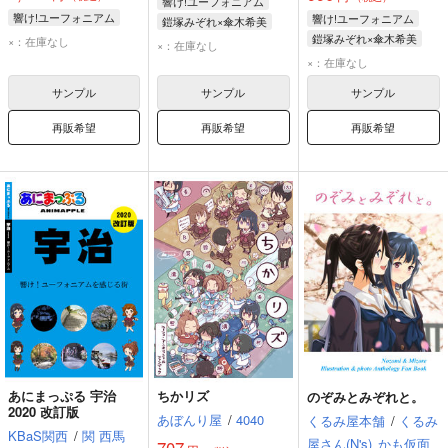
響け!ユーフォニアム
響け!ユーフォニアム
響け!ユーフォニアム
鎧塚みぞれ×傘木希美
鎧塚みぞれ×傘木希美
×：在庫なし
傘木希美
鎧塚みぞれ
×：在庫なし
傘木希美
鎧塚みぞれ
×：在庫なし
サンプル
サンプル
サンプル
再販希望
再販希望
再販希望
あにまっぷる 宇治
ちかリズ
のぞみとみぞれと。
2020 改訂版
あぼんり屋
/
4040
くるみ屋本舗
/
くるみ
KBaS関西
/
関 西馬
屋さん(N's)
かも仮面
707