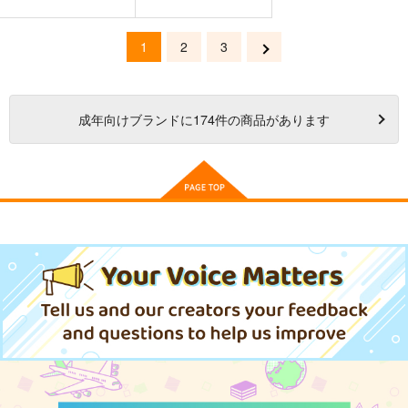
1
2
3
成年
向けブランドに
174
件の商品があります