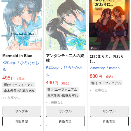
Mermaid in Blue
アンダンテ～二人の旋
はじまりと、おわり
律
に。
K2Corp.
/
ひろたかお
K2Corp.
/
ひろたかお
20twenty
/
match
る
る
880
円
495
（税込）
円
（税込）
440
円
響け!ユーフォニアム
（税込）
響け!ユーフォニアム
響け!ユーフォニアム
×：在庫なし
傘木希美×鎧塚みぞれ
傘木希美×鎧塚みぞれ
傘木希美
鎧塚みぞれ
×：在庫なし
×：在庫なし
サンプル
サンプル
サンプル
再販希望
再販希望
再販希望