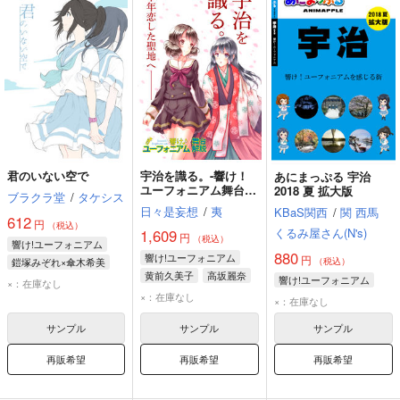
君のいない空で
宇治を識る。-響け！
あにまっぷる 宇治
ユーフォニアム舞台解
2018 夏 拡大版
ブラクラ堂
/
タケシス
説-
日々是妄想
/
夷
KBaS関西
/
関 西馬
612
円
（税込）
くるみ屋さん(N's)
1,609
円
（税込）
響け!ユーフォニアム
880
響け!ユーフォニアム
円
鎧塚みぞれ×傘木希美
（税込）
黄前久美子
高坂麗奈
鎧塚みぞれ
傘木希美
響け!ユーフォニアム
×：在庫なし
×：在庫なし
×：在庫なし
サンプル
サンプル
サンプル
再販希望
再販希望
再販希望