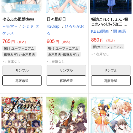
ゆるふわ監禁days
日々是好日
探訪これくしょん -探
これ- vol.3+5改二 響
～狂堂～
/
シミヤ
タ
K2Corp.
/
ひろたかお
け！ユーフォニアム
KBaS関西
/
関 西馬
ケシス
る
誓いのフィナーレ対応
版
880
円
765
605
（税込）
円
円
（税込）
（税込）
響け!ユーフォニアム
響け!ユーフォニアム
響け!ユーフォニアム
×：在庫なし
鎧塚みぞれ×傘木希美
傘木希美×鎧塚みぞれ
傘木希美
鎧塚みぞれ
傘木希美
鎧塚みぞれ
×：在庫なし
×：在庫なし
サンプル
サンプル
サンプル
再販希望
再販希望
再販希望