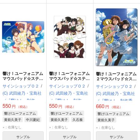
響け！ユーフォニアム
響け！ユーフォニアム
響け！ユーフォニアム
マウスパッド☆ステッ
マウスパッド☆ステッ
２マウスパッド☆ステ
カータイプ(久美子・
カータイプ(久美子・
ッカータイプ(久美子
サインショップＯ２
/
サインショップＯ２
/
サインショップＯ２
/
奏・夏記 水着)
奏たち)
とあすか)
(C) 武田綾乃・宝島社
(C) 武田綾乃・宝島社
(C) 武田綾乃・宝島社
／『響け！』制作委員
／『響け！』制作委員
／『響け！』制作委員
550
550
660
円
円
円
会
会
（税込）
（税込）
会
（税込）
響け!ユーフォニアム
響け!ユーフォニアム
響け!ユーフォニアム
黄前久美子
中川夏紀
黄前久美子
久石奏
黄前久美子
久石奏
田中あすか
×：在庫なし
×：在庫なし
×：在庫なし
サンプル
サンプル
サンプル