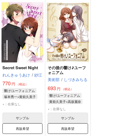
Secret Sweet Night
その後の響け♪ユーフ
ォニアム
れんきゅうあけ
/
紗江
美術部
/
しづきみちる
770
円
（税込）
693
円
（税込）
響け!ユーフォニアム
響け!ユーフォニアム
塚本秀一×黄前久美子
黄前久美子×高坂麗奈
×：在庫なし
黄前久美子
高坂麗奈
×：在庫なし
田中あすか
サンプル
サンプル
再販希望
再販希望