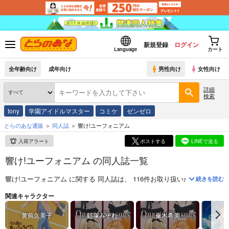
新規登録
ログイン
Language
カート
全年齢向け
成年向け
男性向け
女性向け
詳細
検索
tony
学園アイドルマスター
コミケ
ゼンゼロ
とらのあな通販
同人誌
響け!ユーフォニアム
入荷アラート
ポストする
LINEで送る
響け!ユーフォニアム の同人誌一覧
響け!ユーフォニアム
に関する
同人誌
は、
116
件お取り扱いがございます
続きを読む
『響け!ユーフォニアム』とは武田綾乃先生による小説シリーズ。吹奏楽
関連キャラクター
黄前久美子
鎧塚みぞれ
傘木希美
中