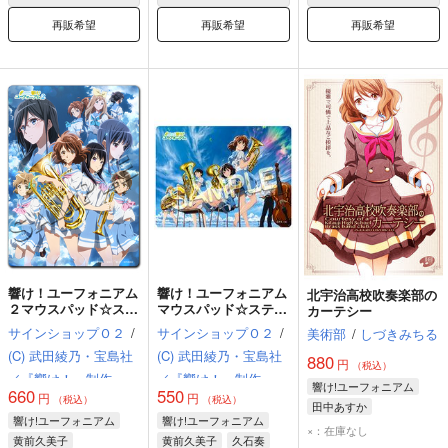
再販希望
再販希望
再販希望
響け！ユーフォニアム
響け！ユーフォニアム
北宇治高校吹奏楽部の
２マウスパッド☆ステ
マウスパッド☆ステッ
カーテシー
ッカータイプ(吹奏楽
カータイプ(誓いのフ
サインショップＯ２
/
サインショップＯ２
/
美術部
/
しづきみちる
部)
ィナーレティザービジ
(C) 武田綾乃・宝島社
(C) 武田綾乃・宝島社
ュアル)
880
円
（税込）
／『響け！』制作委員
／『響け！』制作委員
響け!ユーフォニアム
660
550
円
円
会
会
（税込）
（税込）
田中あすか
響け!ユーフォニアム
響け!ユーフォニアム
黄前久美子
中川夏紀
×：在庫なし
黄前久美子
黄前久美子
久石奏