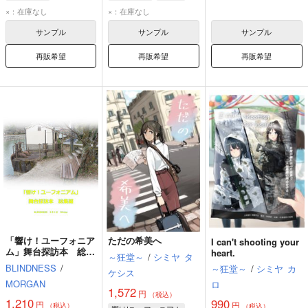
×：在庫なし
×：在庫なし
サンプル
サンプル
サンプル
再販希望
再販希望
再販希望
「響け！ユーフォニア
ただの希美へ
I can't shooting your
ム」舞台探訪本 総集
heart.
～狂堂～
/
シミヤ
タ
編
BLINDNESS
/
～狂堂～
/
シミヤ
カ
ケシス
MORGAN
ロ
1,572
円
（税込）
1,210
990
円
円
（税込）
（税込）