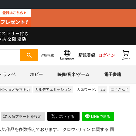
新規登録
ログイン
詳細
検索
Language
カート
・ラノベ
ホビー
映像/音楽/ゲーム
電子書籍
法少女まどかマギカ
カルデアエミッション
人気ワード:
fate
にじさんじ
入荷アラート
を設定
ポストする
LINEで送る
人気作品を多数揃えております。
クロウ×リィン
に関する
同