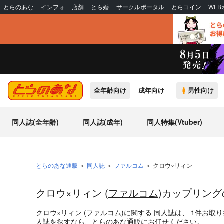
とらのあな
インフォ
店舗
とら婚
サークルポータル
とらコイン
WE
全年齢向け
成年向け
男性向け
同人誌(全年齢)
同人誌(成年)
同人特集(Vtuber)
とらのあな通販
同人誌
ファルコム
クロウ×リィン
クロウ×リィン (
ファルコム
)カップリン
クロウ×リィン (
ファルコム
)
に関する
同人誌
は、
1
件お取り
人誌
を探すなら、とらのあな通販にお任せください。