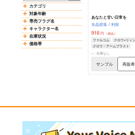
カテゴリ
対象年齢
あなたと甘い日常を
専売フラグ名
氷晶碧落
/
利留
キャラクター名
916
円
（税込）
在庫状況
ファルコム
クロウ×リィ
価格帯
クロウ・アームブラスト
リィン・シュバルツァー
×：在庫なし
サンプル
再販