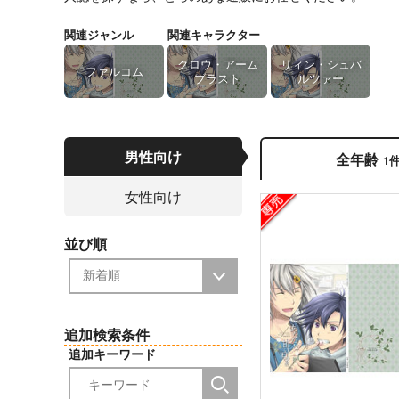
関連ジャンル
関連キャラクター
クロウ・アーム
リィン・シュバ
ファルコム
ブラスト
ルツァー
男性向け
全年齢
1
女性向け
並び順
追加検索条件
追加キーワード