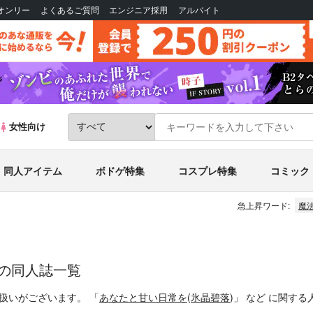
Bオンリー
よくあるご質問
エンジニア採用
アルバイト
女性向け
同人アイテム
ボドゲ特集
コスプレ特集
コミック
急上昇ワード:
魔
グの同人誌一覧
扱いがございます。
「
あなたと甘い日常を
(
氷晶碧落
)」
など
に関する