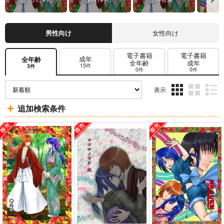
男性向け
女性向け
電子書籍
電子書籍
成年
全年齢
全年齢
成年
15件
3件
0件
0件
表示
3カ
2カ
1カ
追加検索条件
ラ
ラ
ラ
ム
ム
ム
表
表
表
示
示
示