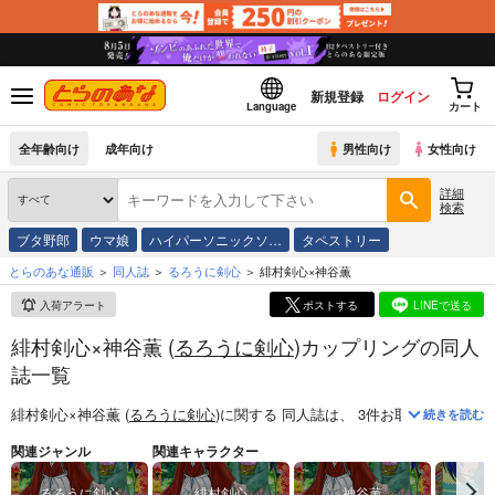
新規登録
ログイン
Language
カート
全年齢向け
成年向け
男性向け
女性向け
詳細
検索
ブタ野郎
ウマ娘
ハイパーソニックソ…
タペストリー
とらのあな通販
同人誌
るろうに剣心
緋村剣心×神谷薫
入荷アラート
ポストする
LINEで送る
緋村剣心×神谷薫 (
るろうに剣心
)カップリングの同人
誌一覧
緋村剣心×神谷薫 (
るろうに剣心
)
に関する
同人誌
は、
3
件お取り扱いがご
続きを読む
関連ジャンル
関連キャラクター
るろうに剣心
緋村剣心
神谷薫