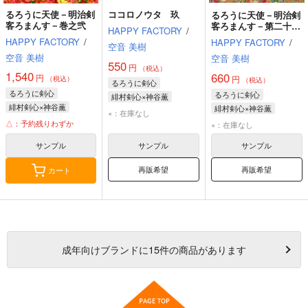
るろうに天使－明治剣
ココロノウタ 玖
るろうに天使－明治剣
客ろまんす－巻之弐
客ろまんす－第二十三
HAPPY FACTORY
/
巻
HAPPY FACTORY
/
HAPPY FACTORY
/
空音 美樹
空音 美樹
空音 美樹
550
円
（税込）
1,540
660
円
円
（税込）
（税込）
るろうに剣心
るろうに剣心
るろうに剣心
緋村剣心×神谷薫
緋村剣心×神谷薫
緋村剣心×神谷薫
緋村剣心
神谷薫
×：在庫なし
緋村剣心
神谷薫
緋村剣心
神谷薫
△：予約残りわずか
×：在庫なし
巻町操
サンプル
サンプル
サンプル
再販希望
再販希望
カート
成年
向けブランドに
15
件の商品があります