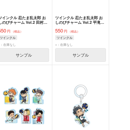
ツインクル 忍たま乱太郎 お
ツインクル 忍たま乱太郎 お
しのびチャーム Vol.2 田村三
しのびチャーム Vol.2 平滝夜
木ヱ門
叉丸
550
550
円
円
（税込）
（税込）
ツインクル
ツインクル
×：在庫なし
×：在庫なし
サンプル
サンプル