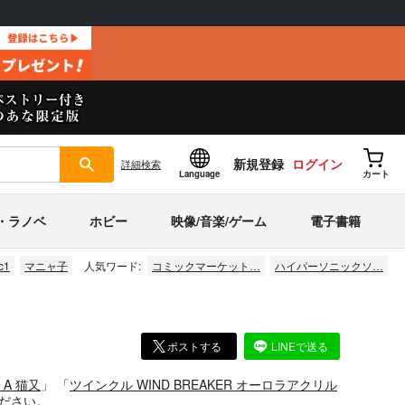
新規登録
ログイン
詳細
検索
Language
カート
・ラノベ
ホビー
映像/音楽/ゲーム
電子書籍
c1
マニャ子
人気ワード:
コミックマーケット…
ハイパーソニックソ…
ポストする
LINEで送る
A 猫又
」
「
ツインクル WIND BREAKER オーロラアクリル
ださい。