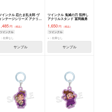
ツインクル 忍たま乱太郎 ヴ
ツインクル 鬼滅の刃 箔押し
ィンテージシリーズ アクリル
アクリルスタンド 冨岡義勇
スタンド Vol.3 山田利吉
1,485
1,650
円
円
（税込）
（税込）
ツインクル
ツインクル
×：在庫なし
×：在庫なし
サンプル
サンプル