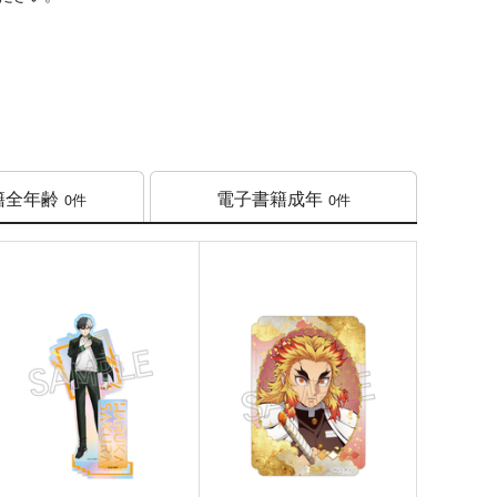
籍
全年齢
電子書籍
成年
0件
0件