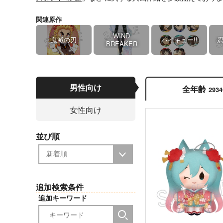
関連原作
WIND
鬼滅の刃
ハイキュー!!
BREAKER
男性向け
全年齢
293
女性向け
並び順
追加検索条件
追加キーワード