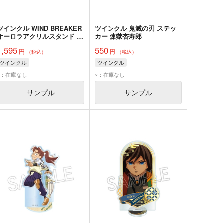
ツインクル WIND BREAKER
ツインクル 鬼滅の刃 ステッ
オーロラアクリルスタンド 桜
カー 煉獄杏寿郎
遥
1,595
550
円
円
（税込）
（税込）
ツインクル
ツインクル
×：在庫なし
×：在庫なし
サンプル
サンプル