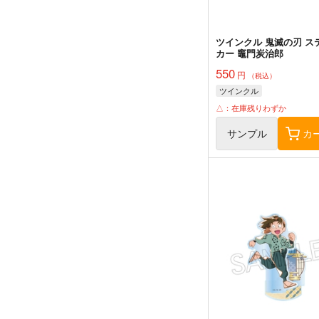
ツインクル 鬼滅の刃 ス
カー 竈門炭治郎
550
円
（税込）
ツインクル
△：在庫残りわずか
サンプル
カ