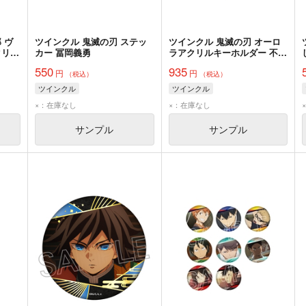
 ヴ
ツインクル 鬼滅の刃 ステッ
ツインクル 鬼滅の刃 オーロ
クリル
カー 冨岡義勇
ラアクリルキーホルダー 不死
秀作
川実弥
550
935
円
円
（税込）
（税込）
ツインクル
ツインクル
×：在庫なし
×：在庫なし
サンプル
サンプル