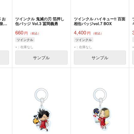
 お
ツインクル 鬼滅の刃 箔押し
ツインクル ハイキュー!! 百面
諸泉尊
缶バッジ Vol.3 冨岡義勇
相缶バッジvol.7 BOX
660
4,400
円
円
（税込）
（税込）
ツインクル
ツインクル
×：在庫なし
×：在庫なし
サンプル
サンプル