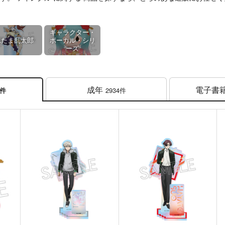
キャラクター・
忍たま乱太郎
ボーカル・シリ
ーズ
成年
電子書
2934件
4件