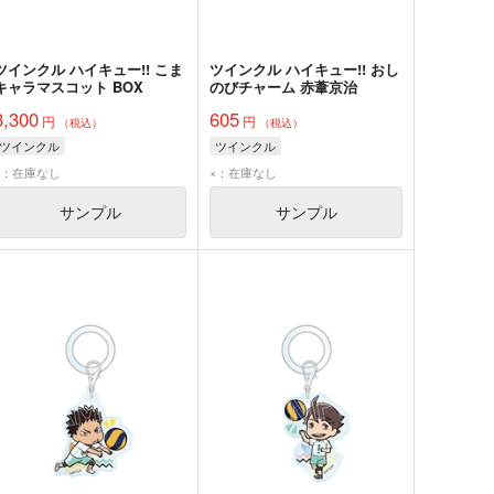
ツインクル ハイキュー!! こま
ツインクル ハイキュー!! おし
キャラマスコット BOX
のびチャーム 赤葦京治
3,300
605
円
円
（税込）
（税込）
ツインクル
ツインクル
×：在庫なし
×：在庫なし
サンプル
サンプル