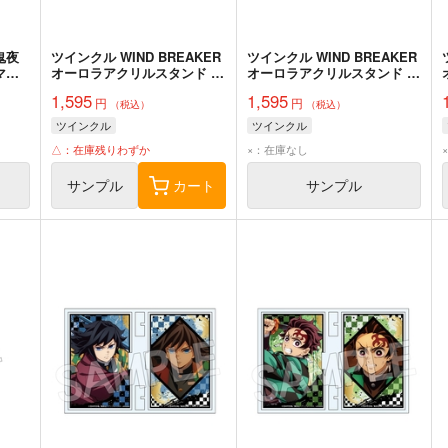
鬼夜
ツインクル WIND BREAKER
ツインクル WIND BREAKER
マス
オーロラアクリルスタンド 梶
オーロラアクリルスタンド 蘇
蓮
枋 隼飛
1,595
1,595
円
円
（税込）
（税込）
ツインクル
ツインクル
△：在庫残りわずか
×：在庫なし
サンプル
カート
サンプル