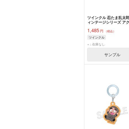
ツインクル 忍たま乱太郎
ィンテージシリーズ ア
スタンド Vol.3 小松田
1,485
円
（税込）
ツインクル
×：在庫なし
サンプル