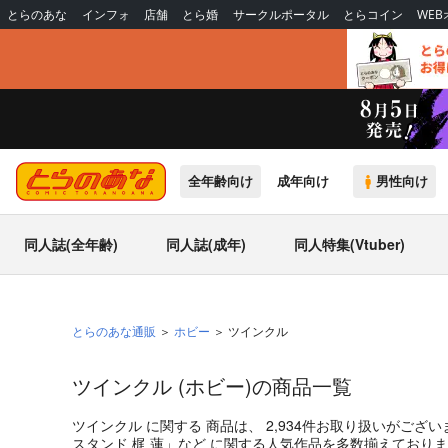
とらのあな
インフォ
店舗
とら婚
サークルポータル
とらコイン
WE
全年齢向け
成年向け
男性向け
同人誌(全年齢)
同人誌(成年)
同人特集(Vtuber)
とらのあな通販
ホビー
ツインクル
ツインクル (ホビー)の商品一覧
ツインクル
に関する
商品
は、
2,934
件お取り扱いがござい
スタンド 梶 蓮
」
など
に関する人気作品を多数揃えており