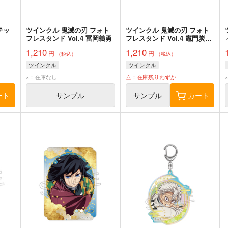
テッ
ツインクル 鬼滅の刃 フォト
ツインクル 鬼滅の刃 フォト
フレスタンド Vol.4 冨岡義勇
フレスタンド Vol.4 竈門炭治
郎
1,210
1,210
円
円
（税込）
（税込）
ツインクル
ツインクル
×：在庫なし
△：在庫残りわずか
ート
サンプル
サンプル
カート