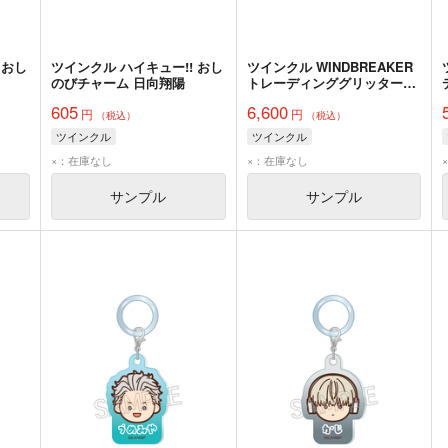
 おし
ツインクル ハイキュー!! おし
ツインクル WINDBREAKER
のびチャーム 日向翔陽
トレーディンググリッター缶
バッジVol.2 BOX
605
6,600
円
円
（税込）
（税込）
ツインクル
ツインクル
×：在庫なし
×：在庫なし
サンプル
サンプル