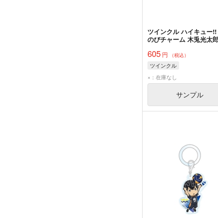
ツインクル ハイキュー!!
のびチャーム 木兎光太
605
円
（税込）
ツインクル
×：在庫なし
サンプル