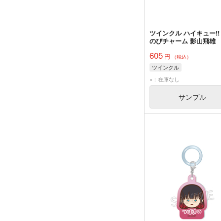
ツインクル ハイキュー!!
のびチャーム 影山飛雄
605
円
（税込）
ツインクル
×：在庫なし
サンプル