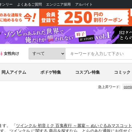
Bオンリー
よくあるご質問
エンジニア採用
アルバイト
女性向け
同人アイテム
ボドゲ特集
コスプレ特集
コミック
急上昇ワード:
comi
ます。
「
ツインクル 初音ミク 百鬼夜行 ～麗宴～ ぬいぐるみマスコット 
ます。
ツインクル
に関する
商品
を探すなら、とらのあな通販にお任せく