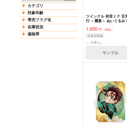
カテゴリ
対象年齢
ツインクル 初音ミク 百
専売フラグ名
行 ～麗宴～ ぬいぐるみ
コット A 猫又
在庫状況
1,650
円
（税込）
価格帯
ツインクル
×：在庫なし
サンプル