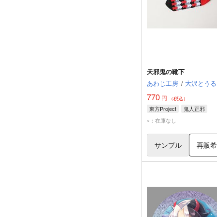
天邪鬼の靴下
あわじ工房
/
大沢とうる
770
円
（税込）
東方Project
鬼人正邪
×：在庫なし
サンプル
再販