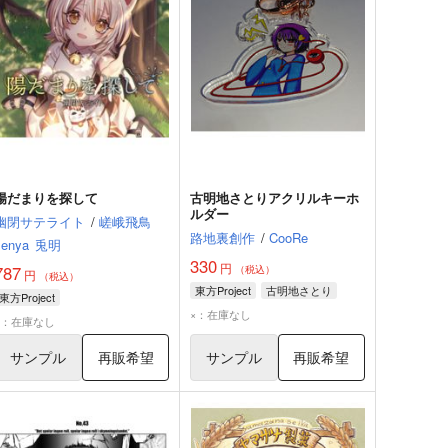
陽だまりを探して
古明地さとりアクリルキーホ
ルダー
幽閉サテライト
/
嵯峨飛鳥
路地裏創作
/
CooRe
senya
兎明
330
円
787
（税込）
円
（税込）
東方Project
古明地さとり
東方Project
×：在庫なし
×：在庫なし
サンプル
再販希望
サンプル
再販希望