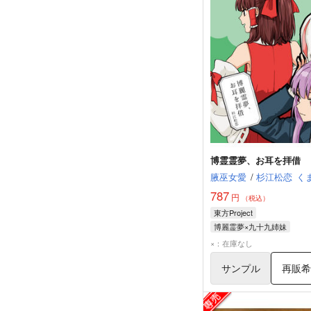
博霊霊夢、お耳を拝借
腋巫女愛
/
杉江松恋
く
787
円
（税込）
東方Project
博麗霊夢×九十九姉妹
博麗霊夢
×：在庫なし
鈴仙・優曇華院・イナバ
サンプル
再販
九十九姉妹