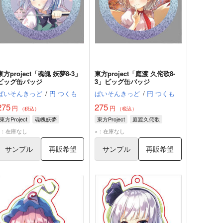
東方project「魂魄 妖夢8-3」
東方project「庭渡 久侘歌8-
ビッグ缶バッジ
3」ビッグ缶バッジ
ぱいそんきっど
/
円 つくも
ぱいそんきっど
/
円 つくも
275
275
円
円
（税込）
（税込）
東方Project
魂魄妖夢
東方Project
庭渡久侘歌
×：在庫なし
×：在庫なし
サンプル
再販希望
サンプル
再販希望