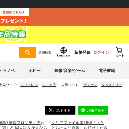
新規登録
ログイン
詳細
検索
Language
カート
・ラノベ
ホビー
映像/音楽/ゲーム
電子書籍
上昇ワード:
フリーレン
マニャ子
人気ワード:
ゼンゼロ
タペストリー
ポストする
LINEで送る
地獄
(
黄昏フロンティア
)」
「
クリアファイル第18弾「さと
に関する
同人誌
を探すなら、とらのあな通販にお任せくださ