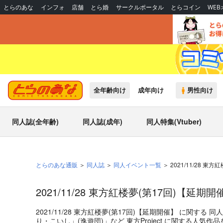
とらのあな
インフォ
店舗
とら婚
サークルポータル
とらコイン
WE
全年齢向け
成年向け
男性向け
同人誌(全年齢)
同人誌(成年)
同人特集(Vtuber)
とらのあな通販
同人誌
同人イベント一覧
2021/11/28 東
2021/11/28 東方紅楼夢(第17回)【延
2021/11/28 東方紅楼夢(第17回)【延期開催】
に関する
同人
り・こいし」
(
逸遊団
)」
など
東方Project
に関する人気作品