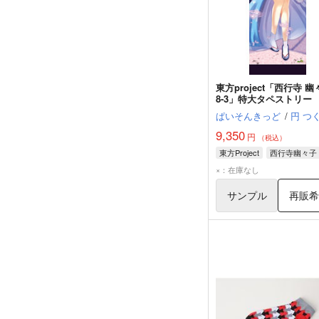
東方project「西行寺 幽
8-3」特大タペストリー
ぱいそんきっど
/
円 つ
9,350
円
（税込）
東方Project
西行寺幽々子
×：在庫なし
サンプル
再販