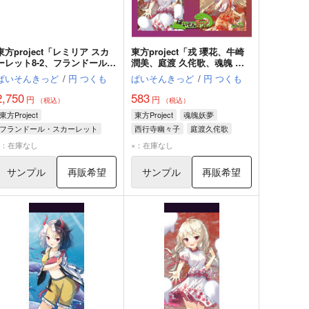
東方project「レミリア スカ
東方project「戎 瓔花、牛崎
ーレット8-2、フランドール
潤美、庭渡 久侘歌、魂魄 妖
スカーレット8-2」眼鏡ケース
夢、西行寺 幽々子」8-3ポス
ぱいそんきっど
/
円 つくも
ぱいそんきっど
/
円 つくも
（クロス付）
トカード５枚セット
2,750
583
円
円
（税込）
（税込）
東方Project
東方Project
魂魄妖夢
フランドール・スカーレット
西行寺幽々子
庭渡久侘歌
レミリア・スカーレット
×：在庫なし
×：在庫なし
サンプル
再販希望
サンプル
再販希望