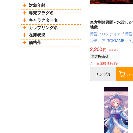
対象年齢
専売フラグ名
キャラクター名
東方剛欲異聞～水没した
地獄
カップリング名
黄昏フロンティア
/
黄昏
在庫状況
ンティア
TOKIAME
zik
価格帯
2,200
円
（税込）
東方Project
△：在庫残りわずか
サンプル
カ