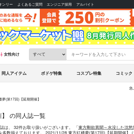
Bオンリー
よくあるご質問
エンジニア採用
アルバイト
女性向け
同人アイテム
ボドゲ特集
コスプレ特集
コミック
急
方紅楼夢(第17回)【延期開催】
期開催】 の同人誌一覧
誌
は、
32
件お取り扱いがございます。
「
東方剛欲異聞～水没した沈愁
を多数揃えております。
2021/11/28 東方紅楼夢(第17回)【延期開催】