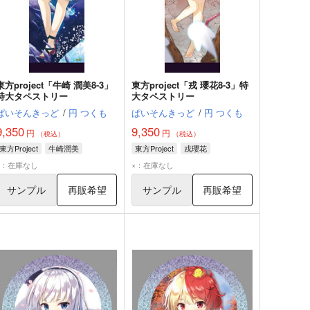
東方project「牛崎 潤美8-3」
東方project「戎 瓔花8-3」特
特大タペストリー
大タペストリー
ぱいそんきっど
/
円 つくも
ぱいそんきっど
/
円 つくも
9,350
9,350
円
円
（税込）
（税込）
東方Project
牛崎潤美
東方Project
戎瓔花
×：在庫なし
×：在庫なし
サンプル
再販希望
サンプル
再販希望