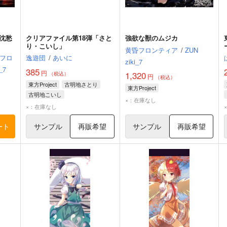
沈愁
クリアファイル第18弾「さと
強欲な獣のムジカ
り・こいし」
黄昏フロンティア
/
ZUN
フロ
逸遊団
/
あいに
ziki_7
i_7
385
円
1,320
（税込）
円
（税込）
東方Project
古明地さとり
東方Project
古明地こいし
×：在庫なし
×：在庫なし
ート
サンプル
再販希望
サンプル
再販希望