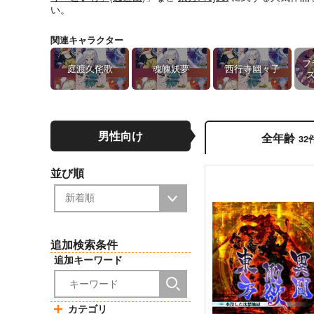
い。
関連キャラクター
フ
庭渡久侘歌
魂魄妖夢
西行寺幽々子
男性向け
全年齢
32
並び順
追加検索条件
追加キーワード
カテゴリ