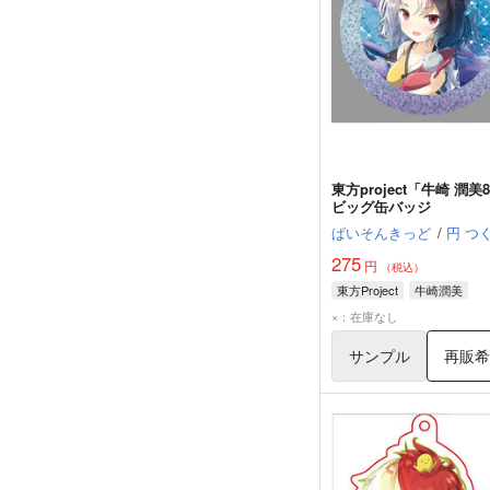
東方project「牛崎 潤美8
ビッグ缶バッジ
ぱいそんきっど
/
円 つ
275
円
（税込）
東方Project
牛崎潤美
×：在庫なし
サンプル
再販