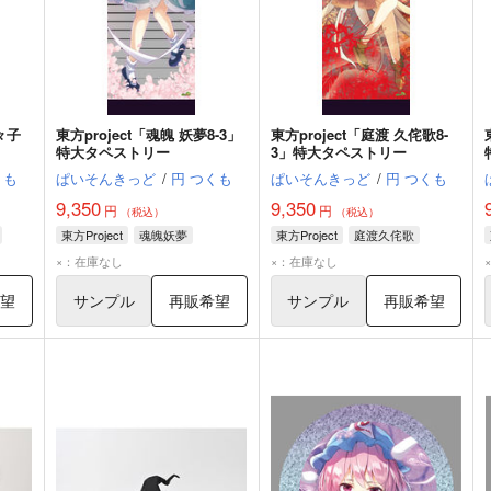
々子
東方project「魂魄 妖夢8-3」
東方project「庭渡 久侘歌8-
特大タペストリー
3」特大タペストリー
くも
ぱいそんきっど
/
円 つくも
ぱいそんきっど
/
円 つくも
9,350
9,350
円
円
（税込）
（税込）
東方Project
魂魄妖夢
東方Project
庭渡久侘歌
×：在庫なし
×：在庫なし
希望
サンプル
再販希望
サンプル
再販希望