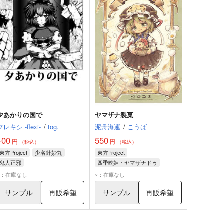
夕あかりの国で
ヤマザナ製菓
フレキシ -flexi-
/
tog.
泥舟海運
/
こうば
400
550
円
円
（税込）
（税込）
東方Project
少名針妙丸
東方Project
鬼人正邪
四季映姫・ヤマザナドゥ
庭渡久侘歌
×：在庫なし
×：在庫なし
サンプル
再販希望
サンプル
再販希望