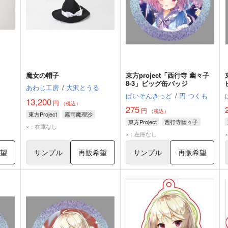
魔女の帽子
東方project「西行寺 幽々子
8-3」ビッグ缶バッジ
あわじ工房
/
大沢とうる
ぱいそんきっど
/
円 つくも
13,200
円
（税込）
275
円
（税込）
東方Project
霧雨魔理沙
東方Project
西行寺幽々子
×：在庫なし
×：在庫なし
希望
サンプル
再販希望
サンプル
再販希望