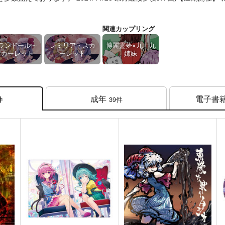
関連カップリング
ランドール・
レミリア・スカ
博麗霊夢×九十九
スカーレット
ーレット
姉妹
成年
電子書
39件
件