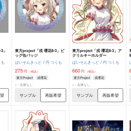
-3」
東方project「戎 瓔花8-3」ビ
東方project「戎 瓔花8-3」ア
ッグ缶バッジ
クリルキーホルダー
くも
ぱいそんきっど
/
円 つくも
ぱいそんきっど
/
円 つくも
275
660
円
円
（税込）
（税込）
東方Project
戎瓔花
東方Project
戎瓔花
×：在庫なし
×：在庫なし
希望
サンプル
再販希望
サンプル
再販希望