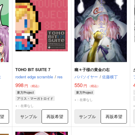
TOHO BIT SUITE 7
幽々子様の黄金の右
ま
rodent edge scramble
/
res
ババソイヤー
/
佐藤横丁
998
550
円
円
（税込）
（税込）
東方Project
東方Project
アリス・マーガトロイド
×：在庫なし
×：在庫なし
希望
サンプル
再販希望
サンプル
再販希望