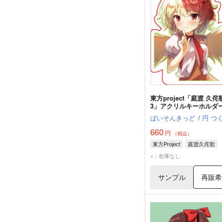
東方project「庭渡 久侘歌
3」アクリルキーホルダ
ぱいそんきっど
/
円 つ
660
円
（税込）
東方Project
庭渡久侘歌
×：在庫なし
サンプル
再販