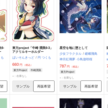
8-
東方project「牛崎 潤美8-3」
星空を地に堕として
ー
アクリルキーホルダー
少女フラクタル
/
嵯峨飛鳥
くも
ぱいそんきっど
/
円 つくも
神月紅璃夢
小鳥遊咲桜
660
円
787
（税込）
円
（税込）
東方Project
牛崎潤美
東方Project
×：在庫なし
×：在庫なし
希望
サンプル
再販希望
サンプル
再販希望