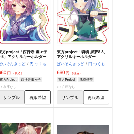
東方project「西行寺 幽々子
東方project「魂魄 妖夢8-3」
8-3」アクリルキーホルダー
アクリルキーホルダー
ぱいそんきっど
/
円 つくも
ぱいそんきっど
/
円 つくも
660
660
円
円
（税込）
（税込）
東方Project
西行寺幽々子
東方Project
魂魄妖夢
×：在庫なし
×：在庫なし
サンプル
再販希望
サンプル
再販希望