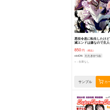
悪役令息に転生したけど
滅エンドは嫌なので主人
育てます 2
850
円
（税込）
viviON
たたきかつお
×：在庫なし
サンプル
カ