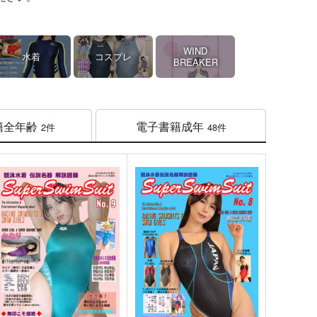
WIND
水着
コスプレ
BREAKER
籍
全年齢
電子書籍
成年
2件
48件