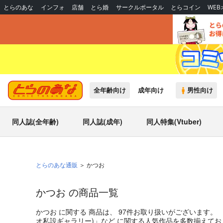
とらのあな
インフォ
店舗
とら婚
サークルポータル
とらコイン
WE
全年齢向け
成年向け
男性向け
同人誌(全年齢)
同人誌(成年)
同人特集(Vtuber)
とらのあな通販
かつお
かつお の商品一覧
かつお
に関する
商品
は、
97
件お取り扱いがございます。
オ私設ギャラリー
)」
など
に関する人気作品を多数揃えて