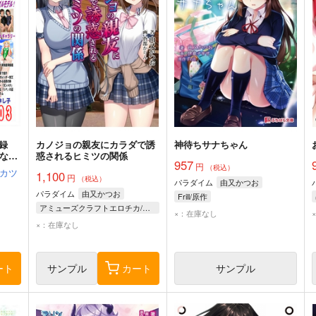
録
カノジョの親友にカラダで誘
神待ちサナちゃん
月なる
惑されるヒミツの関係
957
円
（税込）
カツ
1,100
円
（税込）
パラダイム
由又かつお
パラダイム
由又かつお
Frill/原作
アミューズクラフトエロチカ/原作
×：在庫なし
×：在庫なし
ート
サンプル
カート
サンプル