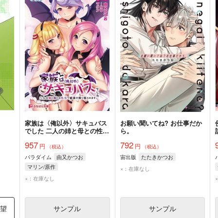
家族は〈俺以外〉サキュバス
お願い聞いてね? お仕事だか
でした 二人の姉と母との性活
ら。
で精液を搾り取られます
957
792
円
円
（税込）
（税込）
パラダイム
由又かつお
宙出版
たたきかつお
マリン/原作
×：在庫なし
×：在庫なし
希望
サンプル
サンプル