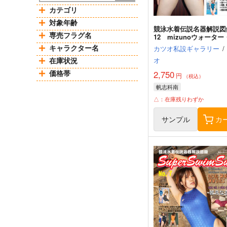
カテゴリ
対象年齢
競泳水着伝説名器解説図
専売フラグ名
12 mizunoウォーター
ン×帆志科南
キャラクター名
カツオ私設ギャラリー
/
在庫状況
オ
価格帯
2,750
円
（税込）
帆志科南
△：在庫残りわずか
サンプル
カ