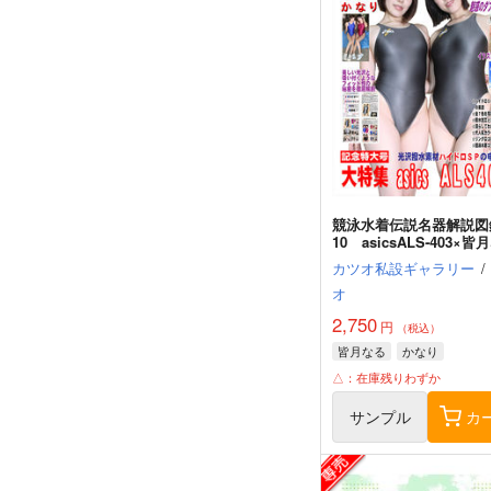
競泳水着伝説名器解説図
10 asicsALS-403×皆
＆かなり
カツオ私設ギャラリー
/
オ
2,750
円
（税込）
皆月なる
かなり
△：在庫残りわずか
サンプル
カ