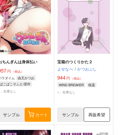
おちんぎんは身体払い
宝箱のつくりかた２
よせなべ
/
かつおぶし
957
円
（税込）
944
パラダイム
由又かつお
円
（税込）
ぱこぱこそふと/原作
WIND BREAKER
桜遥
×：在庫なし
×：在庫なし
サンプル
カート
サンプル
再販希望