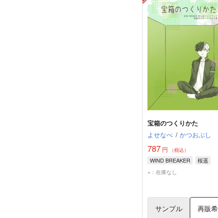
宝箱のつくりかた
よせなべ
/
かつおぶし
787
円
（税込）
WIND BREAKER
桜遥
×：在庫なし
サンプル
再販