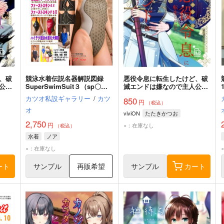
、破
競泳水着伝説名器解説図録
悪役令息に転生したけど、破
公を
SuperSwimSuit３（sp〇
滅エンドは嫌なので主人公を
edo/ファーストスキン）
育てます 1
カツオ私設ギャラリー
/
カツ
850
円
（税込）
オ
viviON
たたきかつお
2,750
円
×：在庫なし
（税込）
水着
ノア
×：在庫なし
ート
サンプル
再販希望
サンプル
カート