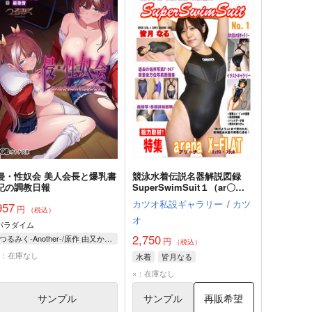
侵・性奴会 美人会長と爆乳書
競泳水着伝説名器解説図録
記の調教日報
SuperSwimSuit１（ar〇
na/X-FLAT）
カツオ私設ギャラリー
/
カツ
957
円
（税込）
オ
パラダイム
2,750
つるみく-Another-/原作 由又かつお
円
（税込）
×：在庫なし
水着
皆月なる
×：在庫なし
サンプル
サンプル
再販希望