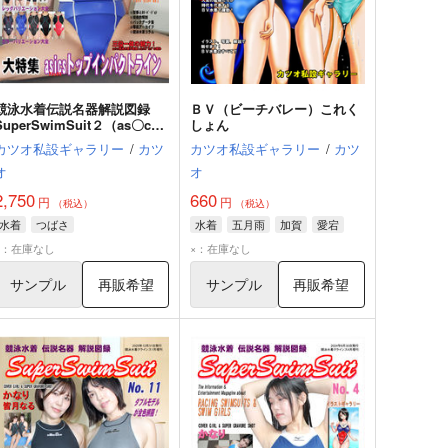
競泳水着伝説名器解説図録
ＢＶ（ビーチバレー）これく
SuperSwimSuit２（as〇cs/
しょん
トップインパクトライン）
カツオ私設ギャラリー
/
カツ
カツオ私設ギャラリー
/
カツ
オ
オ
2,750
660
円
円
（税込）
（税込）
水着
つばさ
水着
五月雨
加賀
愛宕
×：在庫なし
×：在庫なし
サンプル
再販希望
サンプル
再販希望