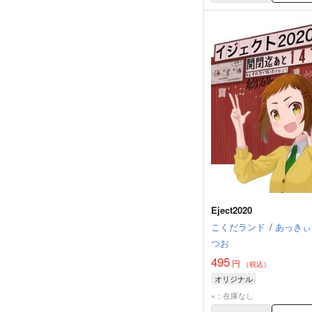
Eject2020
こくだランド
/
あっきぃ
つお
495
円
（税込）
オリジナル
×：在庫なし