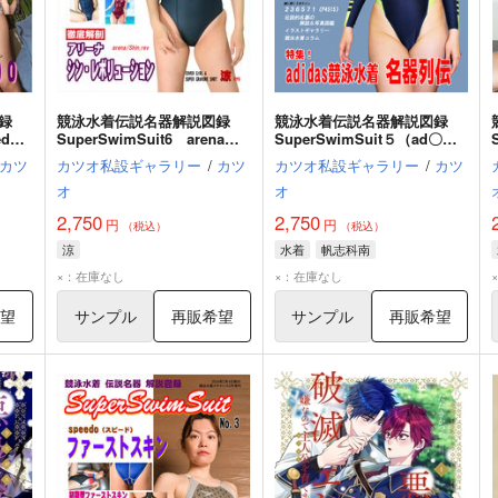
図録
競泳水着伝説名器解説図録
競泳水着伝説名器解説図録
edo
SuperSwimSuit6 arenaシ
SuperSwimSuit５（ad〇
ン・レボリューション
das/競泳水着名器列伝）
カツ
カツオ私設ギャラリー
/
カツ
カツオ私設ギャラリー
/
カツ
オ
オ
2,750
2,750
円
円
（税込）
（税込）
涼
水着
帆志科南
×：在庫なし
×：在庫なし
希望
サンプル
再販希望
サンプル
再販希望