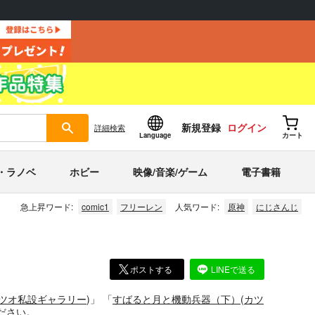
新規登録
ログイン
詳細
検索
Language
カート
・ラノベ
ホビー
映像/音楽/ゲーム
電子書籍
急上昇ワード:
comic1
フリーレン
人気ワード:
原神
にじさんじ
ポストする
LINEで送る
ツオ私設ギャラリー
)」
「
すばると月と機動兵器（下）
(
カツ
ださい。