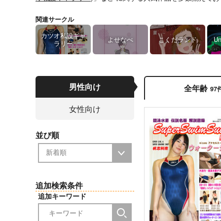
関連サークル
カツオ私設ギャ
よせなべ
こくだランド
Un
ラリー
男性向け
全年齢
97
女性向け
並び順
追加検索条件
追加キーワード