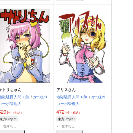
サトリちゃん
アリスさん
地獄駄目人間＋魚
/
かつお9
地獄駄目人間＋魚
/
かつお9
コーポ管理人
コーポ管理人
629
472
円
円
（税込）
（税込）
東方Project
東方Project
×：在庫なし
×：在庫なし