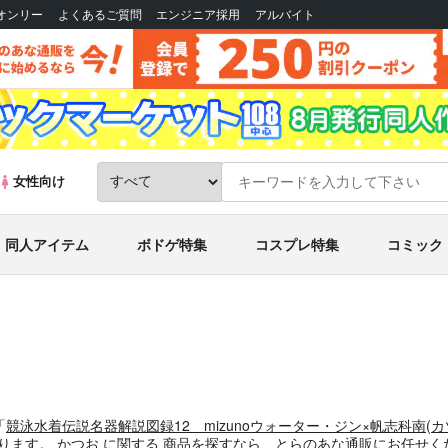
Bオンリー
よくあるご質問
エンジニア採用
アルバイト
女性向け
同人アイテム
ボドゲ特集
コスプレ特集
コミック
「
競泳水着伝説名器解説図録12 mizunoウォーター・ジン×帆志科南
(
カ
おります。
かつお
に関する
商品
を探すなら、とらのあな通販にお任せく