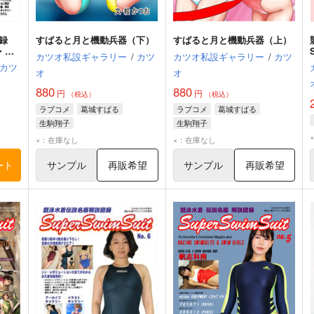
録
すばると月と機動兵器（下）
すばると月と機動兵器（上）
・ジ
カツオ私設ギャラリー
/
カツ
カツオ私設ギャラリー
/
カツ
カツ
オ
オ
880
880
円
円
（税込）
（税込）
ラブコメ
葛城すばる
ラブコメ
葛城すばる
生駒翔子
生駒翔子
×：在庫なし
×：在庫なし
ート
サンプル
再販希望
サンプル
再販希望