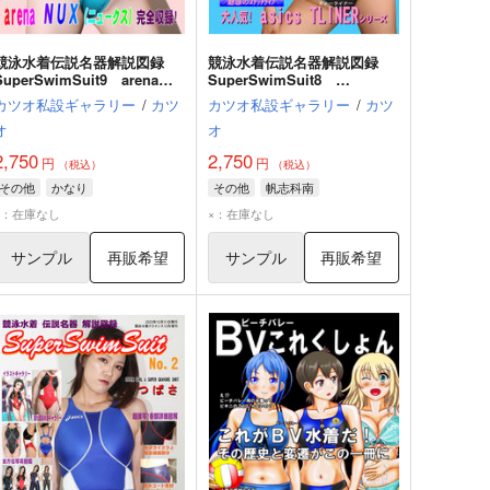
競泳水着伝説名器解説図録
競泳水着伝説名器解説図録
SuperSwimSuit9 arenaＮ
SuperSwimSuit8
ＵＸ
asicsTLINER
カツオ私設ギャラリー
/
カツ
カツオ私設ギャラリー
/
カツ
オ
オ
2,750
2,750
円
円
（税込）
（税込）
その他
かなり
その他
帆志科南
×：在庫なし
×：在庫なし
サンプル
再販希望
サンプル
再販希望