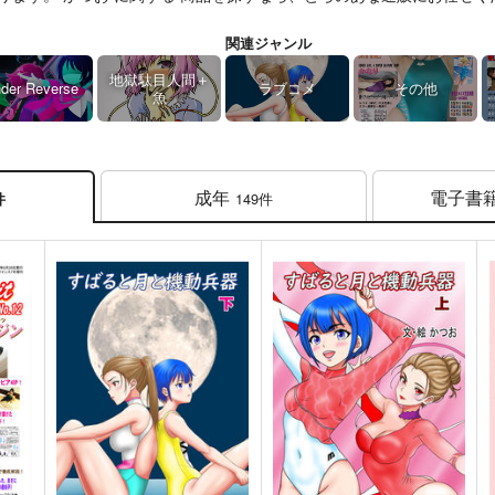
関連ジャンル
地獄駄目人間＋
der Reverse
ラブコメ
その他
魚
成年
電子書
149件
件