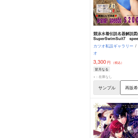
競泳水着伝説名器解説
SuperSwimSuit7 spe
Ｓ２０００
カツオ私設ギャラリー
/
オ
3,300
円
（税込）
皆月なる
×：在庫なし
サンプル
再販