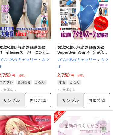
競泳水着伝説名器解説図録
競泳水着伝説名器解説図録
11 ellesseスーパーコンポジ
SuperSwimSuit４（mi〇
ットスキン×かなり＆皆月な
uno/アクセルスーツ）
カツオ私設ギャラリー
/
カツ
カツオ私設ギャラリー
/
カツ
る
オ
オ
2,750
2,750
円
円
（税込）
（税込）
コスプレ
皆月なる
かなり
水着
かなり
×：在庫なし
×：在庫なし
サンプル
再販希望
サンプル
再販希望