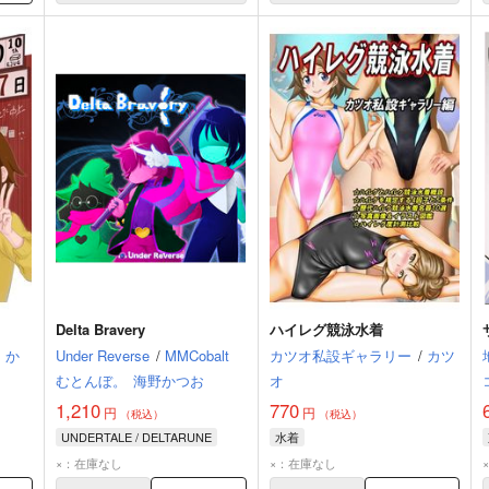
Delta Bravery
ハイレグ競泳水着
か
Under Reverse
/
MMCobalt
カツオ私設ギャラリー
/
カツ
むとんぼ。
海野かつお
オ
1,210
770
円
円
（税込）
（税込）
UNDERTALE / DELTARUNE
水着
×：在庫なし
×：在庫なし