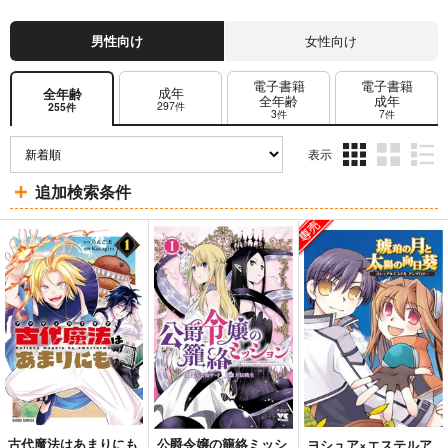
男性向け
女性向け
電子書籍
電子書籍
成年
全年齢
全年齢
成年
297件
255件
3件
7件
表示
3カ
2カ
1カ
追加検索条件
ラ
ラ
ラ
ム
ム
ム
表
表
表
示
示
示
古代魔法はあまりにも
公爵令嬢の籠絡ミッシ
ヨシュア×エステルア