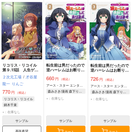
リコリス・リコイル
転生前は男だったので
転生前は男だったので
第９.15話 人生ゲー
逆ハーレムはお断りし
逆ハーレムはお断りし
ム
ております 完璧淑女
ております 完璧淑女
２次元工場
/
才谷屋
660
726
円
への道 2
円
への道 3
（税込）
（税込）
龍一
りんご
アース・スター エンターテイメント
アース・スター エンターテイメント
770
森みさき/漫画 森下りんご/原作 みわべさくら/原作
森みさき/漫画 森下りんご/原作 みわべさくら/原作
円
（税込）
×：在庫なし
×：在庫なし
リコリス・リコイル
錦木千束
井ノ上たきな
クルミ
×：在庫なし
サンプル
サンプル
サンプル
再販希望
カート
カート