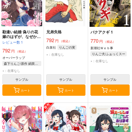
勘違い結婚 偽りの花
兄弟失格
バクアクギ 1
嫁のはずが、なぜか竜
792
770
円
王陛下に溺愛されてま
円
（税込）
（税込）
レビュー数
1
す!? 1
白泉社
りんごの実
新潮社Ｗｅｂ事
792
円
（税込）
りんご犬/ふぉっくスー
×：在庫なし
オーバーラップ
×：在庫なし
森下りんご/原作 絹莢にえり/漫画 m g/キャラクター原案
×：在庫なし
サンプル
サンプル
サンプル
カート
カート
カート