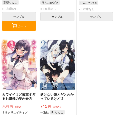
りますので予めご了承
高梨りんご
りんごかげき
りんごかげき
ください。）
×：在庫なし
×：在庫なし
×：在庫なし
サンプル
サンプル
サンプル
カート
カワイイけど慎重すぎ
逝けない娘とだとわか
るお嬢様の笑わせ方
っているけど 2
704
715
円
円
（税込）
（税込）
ＳＢクリエイティブ
一迅社
R_りんご