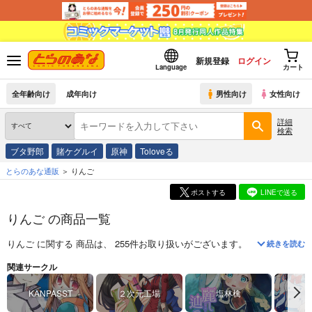
新規登録
ログイン
Language
カート
全年齢向け
成年向け
男性向け
女性向け
詳細
検索
ブタ野郎
賭ケグルイ
原神
Toloveる
とらのあな通販
りんご
ポストする
LINEで送る
りんご の商品一覧
りんご
に関する
商品
は、
255
件お取り扱いがございます。
「
古代魔法はあ
続きを読む
関連サークル
KANPASST
２次元工場
塩林檎
M