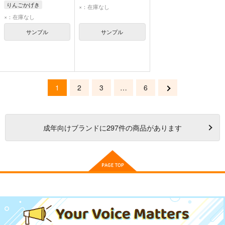
りんごかげき
×：在庫なし
×：在庫なし
サンプル
サンプル
1
2
3
…
6
成年
向けブランドに
297
件の商品があります