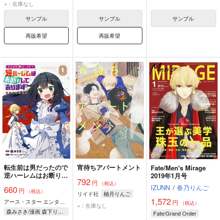
×：在庫なし
サンプル
サンプル
サンプル
再販希望
再販希望
転生前は男だったので
宵待ちアパートメント
Fate/Men's Mirage
逆ハーレムはお断りし
2019年1月号
792
円
ております 完璧淑女
（税込）
IZUNN
/
春乃りんご
660
円
への道 1
（税込）
リイド社
柚月りんご
1,572
アース・スター エンターテイメント
円
（税込）
×：在庫なし
森みさき/漫画 森下りんご/原作 みわべさくら/原作
Fate/Grand Order