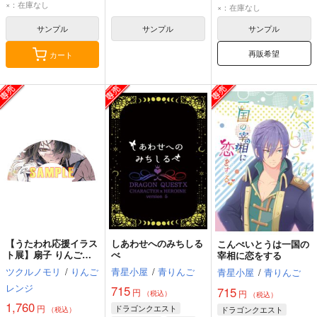
×：在庫なし
×：在庫なし
サンプル
サンプル
サンプル
再販希望
カート
【うたわれ応援イラス
しあわせへのみちしる
こんぺいとうは一国の
ト展】扇子 りんごレ
べ
宰相に恋をする
ンジ
ツクルノモリ
/
りんご
青星小屋
/
青りんご
青星小屋
/
青りんご
レンジ
715
715
円
円
（税込）
（税込）
1,760
円
ドラゴンクエスト
ドラゴンクエスト
（税込）