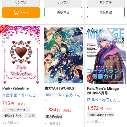
サンプル
サンプル
サンプル
再販希望
再販希望
カート
Pink×Valentine
東方/ARTWORKS I
Fate/Men's Mirage
2019年5月号
青星小屋
/
青りんご
RINGOEN
/
春乃りん
IZUNN
/
春乃りんご
ご
715
円
（税込）
1,572
円
1,834
（税込）
ドラゴンクエスト
円
（税込）
Fate/Grand Order
NPC×主人公
主人公
東方Project
×：在庫なし
×：在庫なし
×：在庫なし