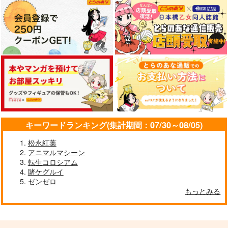
キーワードランキング(集計期間：07/30～08/05)
松永紅葉
アニマルマシーン
転生コロシアム
賭ケグルイ
ゼンゼロ
もっとみる