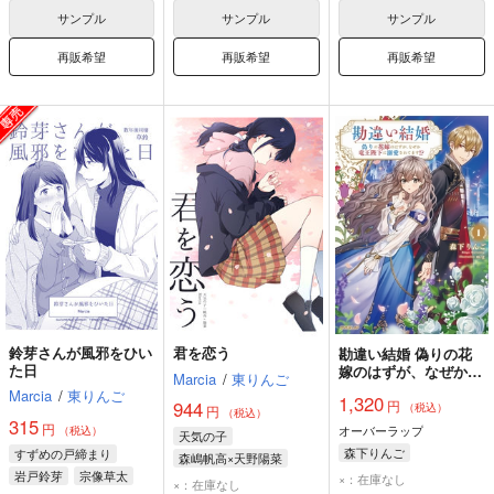
サンプル
サンプル
サンプル
再販希望
再販希望
再販希望
鈴芽さんが風邪をひい
君を恋う
勘違い結婚 偽りの花
た日
嫁のはずが、なぜか竜
Marcia
/
東りんご
王陛下に溺愛されてま
Marcia
/
東りんご
1,320
円
す!? 1
944
（税込）
円
（税込）
315
円
オーバーラップ
（税込）
天気の子
森下りんご
すずめの戸締まり
森嶋帆高×天野陽菜
岩戸鈴芽
宗像草太
×：在庫なし
天野陽菜
森嶋帆高
×：在庫なし