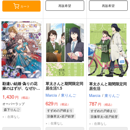
再販希望
再販希望
カート
勘違い結婚 偽りの花
草太さんと期間限定同
草太さんと期間限定同
嫁のはずが、なぜか竜
居生活1.5
居生活
王陛下に溺愛されてま
Marcia
/
東りんご
Marcia
/
東りんご
1,430
円
す!? 2
（税込）
629
787
オーバーラップ
円
円
（税込）
（税込）
森下りんご
すずめの戸締まり
すずめの戸締まり
宗像草太×岩戸鈴芽
×：在庫なし
宗像草太×岩戸鈴芽
岩戸鈴芽
宗像草太
岩戸鈴芽
宗像草太
×：在庫なし
×：在庫なし