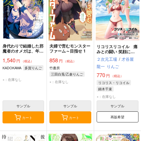
身代わりで結婚した邪
夫婦で営むモンスター
リコリスリコイル 痛
魔者のオメガは、年下
ファーム～目指せ 1
みとの闘い 笑顔に変
魔法士のアルファに溺
えるみちしるべ１
２次元工場
/
才谷屋
1,540
858
円
円
愛される
（税込）
（税込）
龍一
りんご
KADOKAWA
多賀りんご
竹書房
770
三田白兎/乙倉りんご
円
（税込）
×：在庫なし
×：在庫なし
リコリス・リコイル
錦木千束
井ノ上たきな
×：在庫なし
サンプル
サンプル
サンプル
再販希望
カート
カート