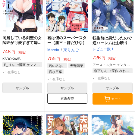
同居している剣聖の女
君は僕のスーパースタ
転生前は男だったので
師匠が可愛すぎて毎日
ー（瀧三・ほだひな）
逆ハーレムはお断りし
幸せです 1
ております 完璧淑女
レビュー数
1
Marcia
/
東りんご
748
円
への道 5
（税込）
726
755
円
KADOKAWA
円
（税込）
（税込）
R_りんご/漫画 ケンノジ/原作
アース・スター エンターテイメント
君の名は。
天野陽菜
森下りんご/原作 みわべさくら/原作 森みさき/漫画
宮水三葉
×：在庫なし
×：在庫なし
×：在庫なし
サンプル
サンプル
サンプル
再販希望
カート