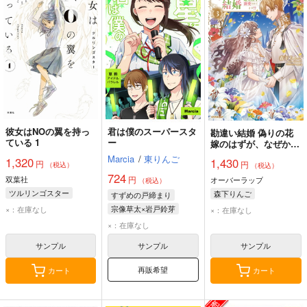
彼女はNOの翼を持っ
君は僕のスーパースタ
勘違い結婚 偽りの花
ている 1
ー
嫁のはずが、なぜか竜
王陛下に溺愛されてま
Marcia
/
東りんご
1,320
1,430
円
円
す!? 3
（税込）
（税込）
724
双葉社
円
オーバーラップ
（税込）
ツルリンゴスター
森下りんご
すずめの戸締まり
宗像草太×岩戸鈴芽
×：在庫なし
×：在庫なし
×：在庫なし
サンプル
サンプル
サンプル
再販希望
カート
カート