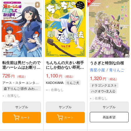
転生前は男だったので
ちんちんの大きい相手
うさぎと特別な白桜
逆ハーレムはお断りし
にしか効かない即死魔
青星小屋
/
青りんご
ております 完璧淑女
法 ちっちゃい僧侶の
726
1,100
円
円
への道 4
ぼうけんたん
（税込）
（税込）
1,320
円
（税込）
アース・スター エンターテイメント
KADOKAWA
りんご犬
ドラゴンクエスト
森下りんご/原作 みわべさくら/原作 森みさき/漫画
×：在庫なし
ハクオウ×主人公
×：在庫なし
ハクオウ
主人公
×：在庫なし
サンプル
サンプル
サンプル
再販希望
カート
カート