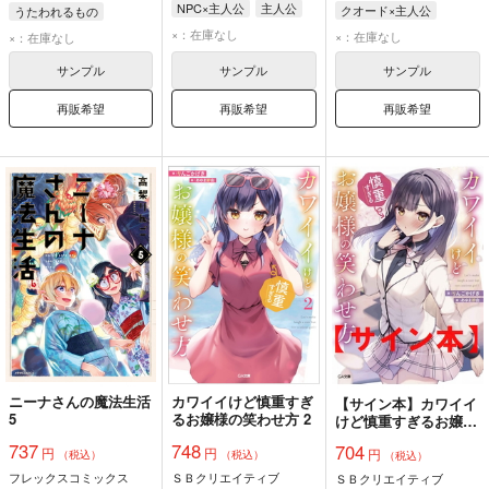
NPC×主人公
主人公
クオード×主人公
うたわれるもの
クオード
主人公
×：在庫なし
×：在庫なし
×：在庫なし
サンプル
サンプル
サンプル
再販希望
再販希望
再販希望
ニーナさんの魔法生活
カワイイけど慎重すぎ
【サイン本】カワイイ
5
るお嬢様の笑わせ方 2
けど慎重すぎるお嬢様
の笑わせ方（※キャン
737
748
704
円
円
円
セル不可 ※各特典につ
（税込）
（税込）
（税込）
きましては対象外とな
フレックスコミックス
ＳＢクリエイティブ
ＳＢクリエイティブ