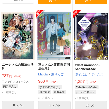
ニーナさんの魔法生活
草太さんと期間限定同
sweet monsoon-
6
居生活2
Scheherazade-
Marcia
/
東りんご
照イズム
/
てりんご
737
円
（税込）
900
1,257
フレックスコミックス
円
円
（税込）
（税込）
高梨りんご
すずめの戸締まり
Fate/Grand Order
岩戸鈴芽
宗像草太
×：在庫なし
シェヘラザード
×：在庫なし
×：在庫なし
サンプル
サンプル
サンプル