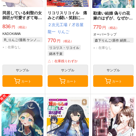
同居している剣聖の女
リコリスリコイル 痛
勘違い結婚 偽りの花
師匠が可愛すぎて毎日
みとの闘い 笑顔に変
嫁のはずが、なぜか竜
幸せです 2
えるみちしるべ３
王陛下に溺愛されてま
２次元工場
/
才谷屋
836
770
円
Because I want to
円
す!? 2
（税込）
（税込）
龍一
りんご
see your smile（君の
KADOKAWA
オーバーラップ
笑顔が見たいから）
770
R_りんご/漫画 ケンノジ/原作
森下りんご/原作 絹莢にえり/漫画 m g/キャラクター原案
円
（税込）
×：在庫なし
×：在庫なし
リコリス・リコイル
錦木千束
井ノ上たきな
△：在庫残りわずか
中原ミズキ
サンプル
サンプル
サンプル
カート
カート
カート