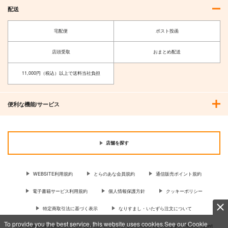
配送
宅配便
ポスト投函
店頭受取
おまとめ配送
11,000円（税込）以上で送料当社負担
便利な機能/サービス
店舗を探す
WEBSITE利用規約
とらのあな会員規約
通信販売ポイント規約
電子書籍サービス利用規約
個人情報保護方針
クッキーポリシー
特定商取引法に基づく表示
なりすまし・いたずら注文について
To provide you the best service, this website uses cookies.See our Cookie
For Overseas customer, now you can ship your purchases by using purchases agent