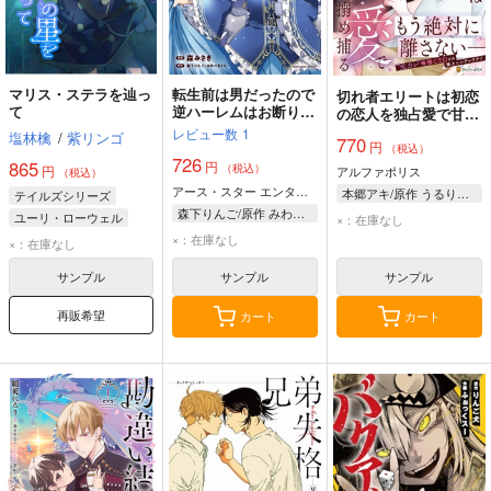
マリス・ステラを辿っ
転生前は男だったので
切れ者エリートは初恋
て
逆ハーレムはお断りし
の恋人を独占愛で甘く
ております 完璧淑女
搦め捕る 1
レビュー数
1
塩林檎
/
紫リンゴ
770
への道 6
円
（税込）
726
865
円
（税込）
円
アルファポリス
（税込）
アース・スター エンターテイメント
本郷アキ/原作 うるりんご/漫画
テイルズシリーズ
森下りんご/原作 みわべさくら/原作 森みさき/漫画
ユーリ・ローウェル
×：在庫なし
パティ・フルール
×：在庫なし
×：在庫なし
サンプル
サンプル
サンプル
再販希望
カート
カート