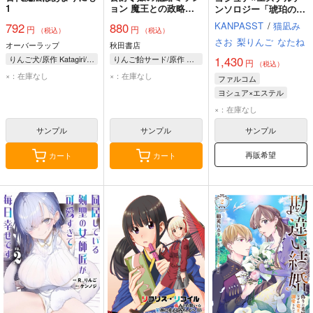
1
ョン 魔王との政略結
ンソロジー「琥珀の月
婚が、人類最後の切り
と太陽の向日葵」
KANPASST
/
猫凪み
792
880
円
円
札です!…って、魔王
（税込）
（税込）
が女の子の場合はどう
さお
梨りんご
なたね
オーバーラップ
秋田書店
すればいいのですか!?
1,430
りんご犬/原作 Katagiri/漫画
りんご飴サード/原作 川田暁生/漫画
円
1
（税込）
×：在庫なし
×：在庫なし
ファルコム
ヨシュア×エステル
×：在庫なし
サンプル
サンプル
サンプル
再販希望
カート
カート