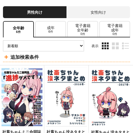
男性向け
女性向け
電子書籍
電子書籍
成年
全年齢
全年齢
成年
6件
6件
0件
0件
表示
3カ
2カ
1カ
追加検索条件
ラ
ラ
ラ
ム
ム
ム
表
表
表
示
示
示
社畜ちゃんミニ合同誌
社畜ちゃん没ネタまと
社畜ちゃん没ネタまと