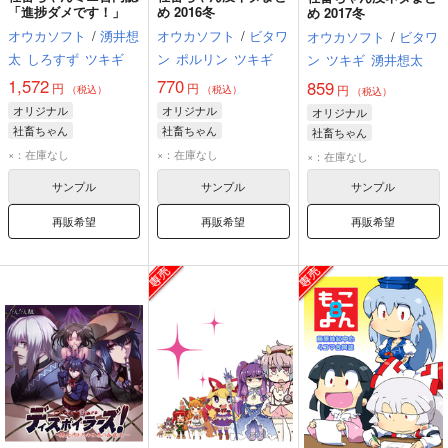
「進捗ダメです！」
め 2016冬
め 2017冬
オウカソフト
/
湧井想
オウカソフト
/
ビタワ
オウカソフト
/
ビタワ
太
しろすず
ツキギ
ン
ポルリン
ツキギ
ン
ツキギ
湧井想太
1,572
770
859
円
円
円
（税込）
（税込）
（税込）
オリジナル
オリジナル
オリジナル
社畜ちゃん
社畜ちゃん
社畜ちゃん
後輩ちゃん
先輩さん
後輩ちゃん
後輩ちゃん
先輩さん
×：在庫なし
×：在庫なし
×：在庫なし
サンプル
サンプル
サンプル
再販希望
再販希望
再販希望