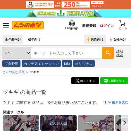
新規登録
ログイン
Language
カート
全年齢向け
成年向け
男性向け
女性向け
詳細
検索
ブタ野郎
カルデアエミッション
fate
オリジナル
とらのあな通販
ツキギ
ポストする
LINEで送る
ツキギ の商品一覧
ツキギ
に関する
商品
は、
6
件お取り扱いがございます。
「
社畜ちゃんミ
続きを読む
関連サークル
オウカソフト
だんだん組
アプリコタン
タム