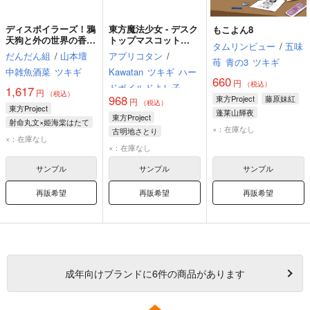
ディスポイラーズ！鴉
東方魔法少女 - デスク
もこよん8
天狗と外の世界の香霖
トップマスコット
タムリンビュー
/
五味
堂
Apricot
だんだん組
/
山本壇
アプリコタン
/
苺
青の3
ツキギ
中雑魚酒菜
ツキギ
Kawatan
ツキギ
ハー
660
円
（税込）
ドボイルドよし子
1,617
円
（税込）
968
東方Project
藤原妹紅
円
（税込）
東方Project
蓬莱山輝夜
東方Project
射命丸文×姫海棠はたて
上白沢慧音
×：在庫なし
古明地さとり
射命丸文
×：在庫なし
パチュリー・ノーレッジ
×：在庫なし
姫海棠はたて
八雲紫
森近霖之助
サンプル
サンプル
サンプル
再販希望
再販希望
再販希望
成年
向けブランドに
6
件の商品があります