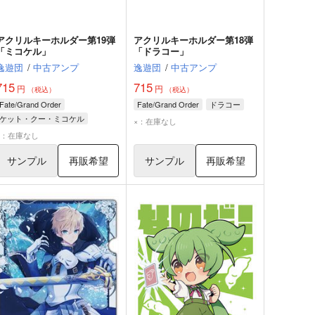
アクリルキーホルダー第19弾
アクリルキーホルダー第18弾
「ミコケル」
「ドラコー」
逸遊団
/
中古アンプ
逸遊団
/
中古アンプ
715
715
円
円
（税込）
（税込）
Fate/Grand Order
Fate/Grand Order
ドラコー
ケット・クー・ミコケル
×：在庫なし
バーヴァン・シー
×：在庫なし
妖精騎士トリスタン
サンプル
再販希望
サンプル
再販希望