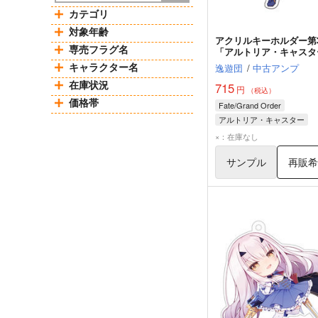
カテゴリ
対象年齢
アクリルキーホルダー第
専売フラグ名
「アルトリア・キャスタ
キャラクター名
逸遊団
/
中古アンプ
在庫状況
715
円
（税込）
価格帯
Fate/Grand Order
アルトリア・キャスター
×：在庫なし
サンプル
再販