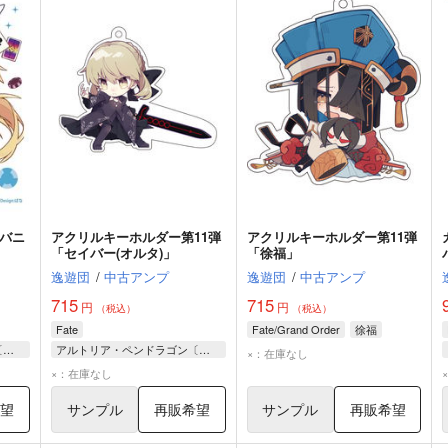
「バニ
アクリルキーホルダー第11弾
アクリルキーホルダー第11弾
」
「セイバー(オルタ)」
「徐福」
逸遊団
/
中古アンプ
逸遊団
/
中古アンプ
715
715
円
円
（税込）
（税込）
Fate
Fate/Grand Order
徐福
アルトリア・ペンドラゴン〔ルーラー〕
アルトリア・ペンドラゴン〔オルタ〕
×：在庫なし
セイバー〔オルタ〕
×：在庫なし
希望
サンプル
再販希望
サンプル
再販希望