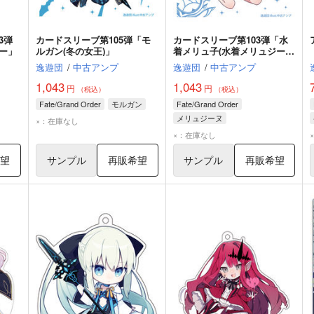
3弾
カードスリーブ第105弾「モ
カードスリーブ第103弾「水
ー」
ルガン(冬の女王)」
着メリュ子(水着メリュジー
ヌ)」
逸遊団
/
中古アンプ
逸遊団
/
中古アンプ
1,043
1,043
円
円
（税込）
（税込）
Fate/Grand Order
モルガン
Fate/Grand Order
メリュジーヌ
×：在庫なし
×：在庫なし
希望
サンプル
再販希望
サンプル
再販希望