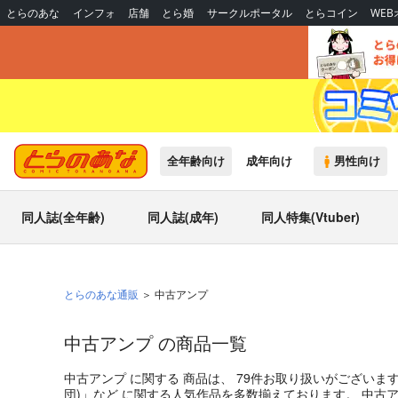
とらのあな
インフォ
店舗
とら婚
サークルポータル
とらコイン
WE
全年齢向け
成年向け
男性向け
同人誌(全年齢)
同人誌(成年)
同人特集(Vtuber)
とらのあな通販
中古アンプ
中古アンプ の商品一覧
中古アンプ
に関する
商品
は、
79
件お取り扱いがございま
団
)」
など
に関する人気作品を多数揃えております。
中古