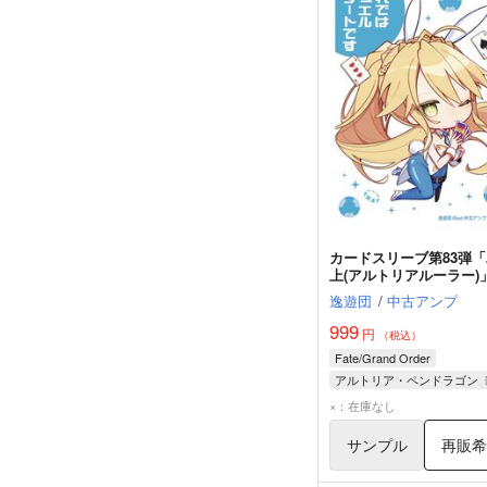
カードスリーブ第83弾
上(アルトリアルーラー)
逸遊団
/
中古アンプ
999
円
（税込）
Fate/Grand Order
×：在庫なし
サンプル
再販