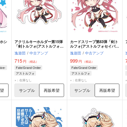
「ホシ
アクリルキーホルダー第15弾
カードスリーブ第83弾「剣ト
「剣トルフォ(アストルフォセ
ルフォ(アストルフォセイバ
イバー)」
ー)」
逸遊団
/
中古アンプ
逸遊団
/
中古アンプ
715
999
円
円
（税込）
（税込）
ve-
Fate/Grand Order
Fate/Grand Order
アストルフォ
アストルフォ
×：在庫なし
×：在庫なし
希望
サンプル
再販希望
サンプル
再販希望