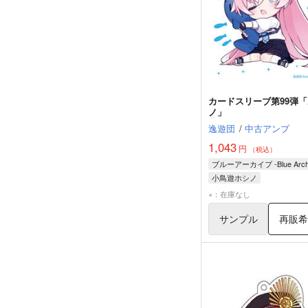
カードスリーブ第99弾
ノ」
逸遊団
/
中古アンプ
1,043
円
（税込）
ブルーアーカイブ -Blue Archi
小鳥遊ホシノ
×：在庫なし
サンプル
再販