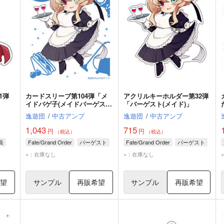
1弾
カードスリーブ第104弾「メ
アクリルキーホルダー第32弾
イドバゲ子(メイドバーゲス
「バーゲスト(メイド)」
ト)」
逸遊団
/
中古アンプ
逸遊団
/
中古アンプ
1,043
715
円
円
（税込）
（税込）
長
Fate/Grand Order
バーゲスト
Fate/Grand Order
バーゲスト
×：在庫なし
×：在庫なし
希望
サンプル
再販希望
サンプル
再販希望