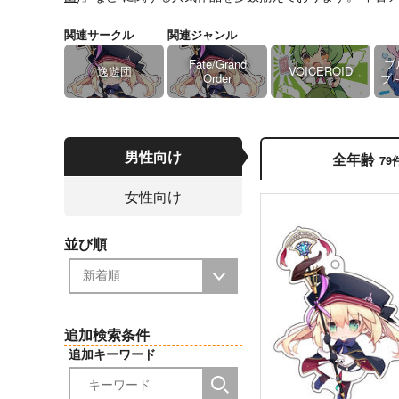
関連サークル
関連ジャンル
Fate/Grand
ブ
逸遊団
VOICEROID
Order
ブ -
男性向け
全年齢
79
女性向け
並び順
追加検索条件
追加キーワード