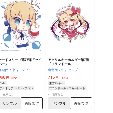
カードスリーブ第77弾「セイ
アクリルキーホルダー第7弾
バー」
「フランドール」
逸遊団
/
中古アンプ
逸遊団
/
中古アンプ
968
715
円
円
（税込）
（税込）
Fate
東方Project
アルトリア・ペンドラゴン
フランドール・スカーレット
セイバー
×：在庫なし
×：在庫なし
サンプル
再販希望
サンプル
再販希望