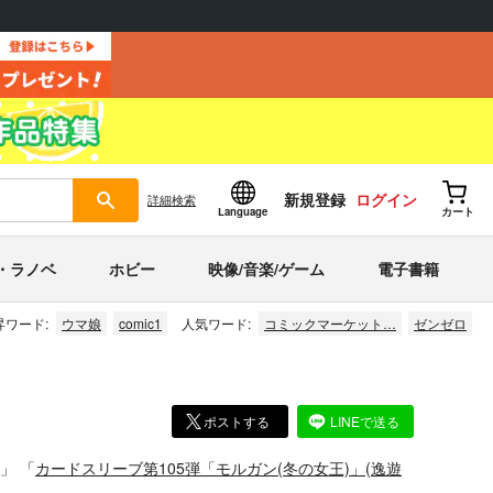
新規登録
ログイン
詳細
検索
Language
カート
・ラノベ
ホビー
映像/音楽/ゲーム
電子書籍
昇ワード:
ウマ娘
comic1
人気ワード:
コミックマーケット…
ゼンゼロ
ポストする
LINEで送る
)」
「
カードスリーブ第105弾「モルガン(冬の女王)」
(
逸遊