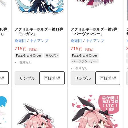
16弾
アクリルキーホルダー第11弾
アクリルキーホルダー第9弾
)」
「モルガン」
「バーヴァンシー」
逸遊団
/
中古アンプ
逸遊団
/
中古アンプ
715
715
円
円
（税込）
（税込）
Fate/Grand Order
モルガン
Fate/Grand Order
バーヴァン・シー
×：在庫なし
×：在庫なし
希望
サンプル
再販希望
サンプル
再販希望