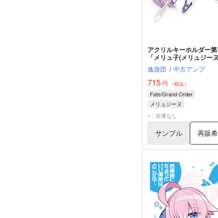
アクリルキーホルダー第
「メリュ子(メリュジーヌ
逸遊団
/
中古アンプ
715
円
（税込）
Fate/Grand Order
メリュジーヌ
妖精騎士ランスロット
×：在庫なし
サンプル
再販