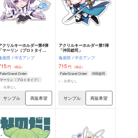
アクリルキーホルダー第4弾
アクリルキーホルダー第1弾
「マーリン（プロトタイ
「沖田総司」
プ）」
逸遊団
/
中古アンプ
逸遊団
/
中古アンプ
715
715
円
円
（税込）
（税込）
Fate/Grand Order
Fate/Grand Order
沖田総司
マーリン〔プロトタイプ〕
×：在庫なし
×：在庫なし
サンプル
再販希望
サンプル
再販希望