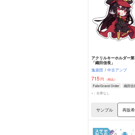
アクリルキーホルダー第
「織田信長」
逸遊団
/
中古アンプ
715
円
（税込）
Fate/Grand Order
織田信
×：在庫なし
サンプル
再販