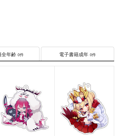
籍
全年齢
電子書籍
成年
0件
0件