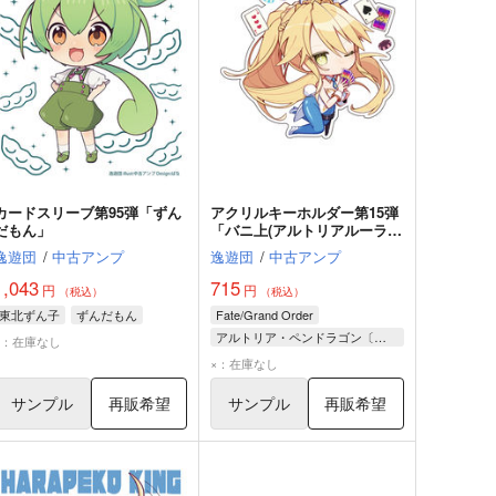
カードスリーブ第95弾「ずん
アクリルキーホルダー第15弾
だもん」
「バニ上(アルトリアルーラ
ー)」
逸遊団
/
中古アンプ
逸遊団
/
中古アンプ
1,043
715
円
円
（税込）
（税込）
東北ずん子
ずんだもん
Fate/Grand Order
アルトリア・ペンドラゴン〔ルーラー〕
×：在庫なし
×：在庫なし
サンプル
再販希望
サンプル
再販希望