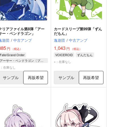
クリアファイル第8弾「アー
カードスリーブ第99弾「ずん
サー・ペンドラゴン」
だもん」
逸遊団
/
中古アンプ
逸遊団
/
中古アンプ
385
1,043
円
円
（税込）
（税込）
Fate/Grand Order
VOICEROID
ずんだもん
アーサー・ペンドラゴン〔プロトタイプ〕
×：在庫なし
×：在庫なし
サンプル
再販希望
サンプル
再販希望