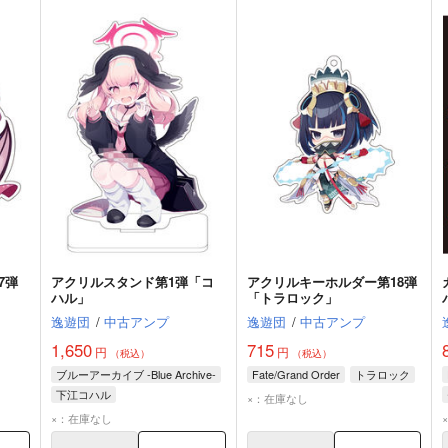
7弾
アクリルスタンド第1弾「コ
アクリルキーホルダー第18弾
ハル」
「トラロック」
逸遊団
/
中古アンプ
逸遊団
/
中古アンプ
1,650
715
円
円
（税込）
（税込）
ブルーアーカイブ -Blue Archive-
Fate/Grand Order
トラロック
下江コハル
×：在庫なし
×：在庫なし