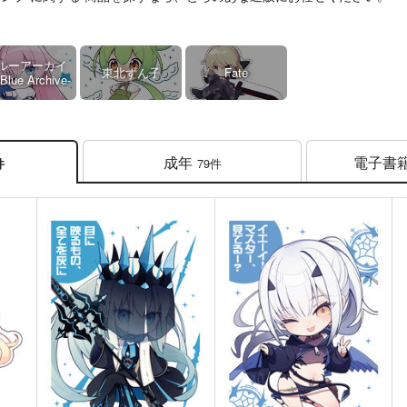
ルーアーカイ
東北ずん子
Fate
Blue Archive-
成年
電子書
79件
件