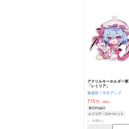
アクリルキーホルダー第
「レミリア」
逸遊団
/
中古アンプ
715
円
（税込）
東方Project
レミリア・スカーレット
×：在庫なし