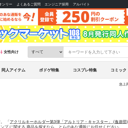
Bオンリー
よくあるご質問
エンジニア採用
アルバイト
女性向け
同人アイテム
ボドゲ特集
コスプレ特集
コミック
急上
す。
「
アクリルキーホルダー第3弾「アルトリア・キャスター」
(
逸遊団
アンプ
に関する
商品
を探すなら、とらのあな通販にお任せください。