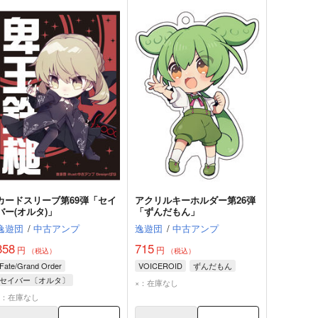
カードスリーブ第69弾「セイ
アクリルキーホルダー第26弾
バー(オルタ)」
「ずんだもん」
逸遊団
/
中古アンプ
逸遊団
/
中古アンプ
858
715
円
円
（税込）
（税込）
Fate/Grand Order
VOICEROID
ずんだもん
セイバー〔オルタ〕
×：在庫なし
×：在庫なし