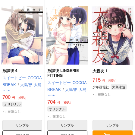
放課後４
放課後 LINGERIE
大親友 1
FITTING
スイートピー
COCOA
715
円
（税込）
スイートピー
COCOA
BREAK
/
大島智
大島
少年画報社
大島永遠
BREAK
/
大島智
大島
永遠
×：在庫なし
700
永遠
円
（税込）
704
円
（税込）
オリジナル
オリジナル
×：在庫なし
×：在庫なし
サンプル
サンプル
サンプル