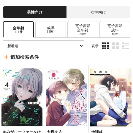
男性向け
女性向け
電子書籍
電子書籍
成年
全年齢
全年齢
成年
119件
111件
35件
40件
表示
3カ
2カ
1カ
追加検索条件
ラ
ラ
ラ
ム
ム
ム
表
表
表
示
示
示
きみがローファーをは
大親友 8
放課後