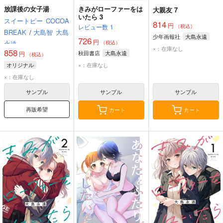
放課後の女子湯
きみがローファーをは
大親友 7
いたら 3
スイートピー
COCOA
814
円
（税込）
レビュー数
1
BREAK
/
大島智
大島
少年画報社
大島永遠
726
円
（税込）
永遠
×：在庫なし
858
秋田書店
大島永遠
円
（税込）
オリジナル
×：在庫なし
×：在庫なし
サンプル
サンプル
サンプル
再販希望
カート
カート