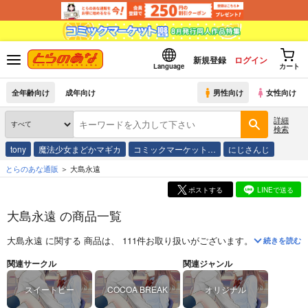
新規登録
ログイン
Language
カート
全年齢向け
成年向け
男性向け
女性向け
詳細
検索
tony
魔法少女まどかマギカ
コミックマーケット…
にじさんじ
とらのあな通販
大島永遠
ポストする
LINEで送る
大島永遠 の商品一覧
大島永遠
に関する
商品
は、
111
件お取り扱いがございます。
「
きみがロー
続きを読む
関連サークル
関連ジャンル
スイートピー
COCOA BREAK
オリジナル