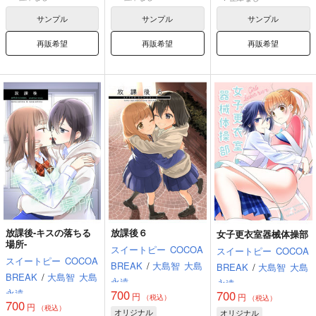
サンプル
サンプル
サンプル
再販希望
再販希望
再販希望
放課後-キスの落ちる
放課後６
女子更衣室器械体操部
場所-
スイートピー
COCOA
スイートピー
COCOA
スイートピー
COCOA
BREAK
/
大島智
大島
BREAK
/
大島智
大島
BREAK
/
大島智
大島
永遠
永遠
700
永遠
700
円
円
（税込）
（税込）
700
円
（税込）
オリジナル
オリジナル