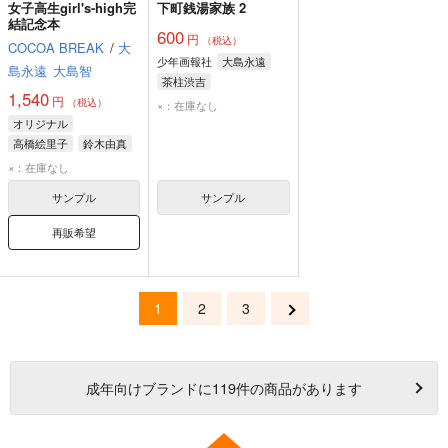
女子高生girl's-high完
下町銭湯家族 2
結記念本
600
円
（税込）
COCOA BREAK
/
大
少年画報社
大島永遠
島永遠
大島智
茶柱渋吉
1,540
円
（税込）
×：在庫なし
オリジナル
高橋絵里子
鈴木由真
香田あかり
×：在庫なし
サンプル
サンプル
再販希望
1
2
3
成年
向けブランドに
119
件の商品があります