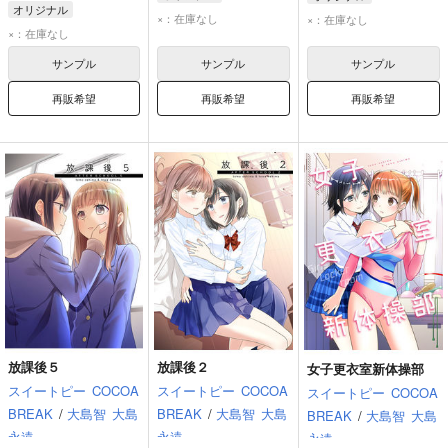
オリジナル
×：在庫なし
×：在庫なし
×：在庫なし
サンプル
サンプル
サンプル
再販希望
再販希望
再販希望
放課後５
放課後２
女子更衣室新体操部
スイートピー
COCOA
スイートピー
COCOA
スイートピー
COCOA
BREAK
/
大島智
大島
BREAK
/
大島智
大島
BREAK
/
大島智
大島
永遠
永遠
永遠