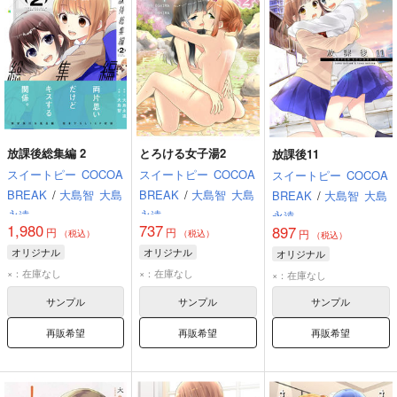
放課後総集編 2
とろける女子湯2
放課後11
スイートピー
COCOA
スイートピー
COCOA
スイートピー
COCOA
BREAK
/
大島智
大島
BREAK
/
大島智
大島
BREAK
/
大島智
大島
永遠
永遠
永遠
1,980
737
897
円
円
円
（税込）
（税込）
（税込）
オリジナル
オリジナル
オリジナル
×：在庫なし
×：在庫なし
×：在庫なし
サンプル
サンプル
サンプル
再販希望
再販希望
再販希望