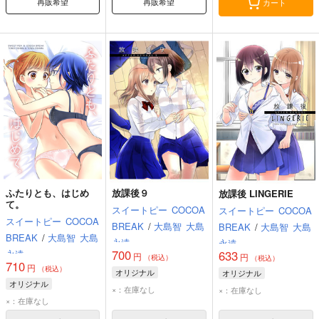
再販希望
再販希望
カート
ふたりとも、はじめ
放課後９
放課後 LINGERIE
て。
スイートピー
COCOA
スイートピー
COCOA
スイートピー
COCOA
BREAK
/
大島智
大島
BREAK
/
大島智
大島
BREAK
/
大島智
大島
永遠
永遠
700
永遠
633
円
円
（税込）
（税込）
710
円
（税込）
オリジナル
オリジナル
オリジナル
×：在庫なし
×：在庫なし
×：在庫なし