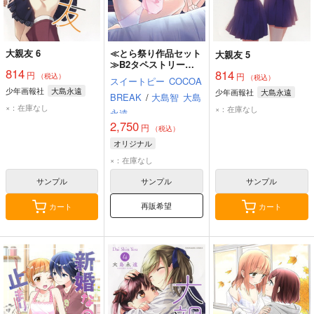
大親友 6
≪とら祭り作品セット
大親友 5
≫B2タペストリー
814
814
円
【サークル：スイート
円
（税込）
（税込）
スイートピー
COCOA
ピー COCOA
少年画報社
大島永遠
少年画報社
大島永遠
BREAK
/
大島智
大島
BREAK】
×：在庫なし
×：在庫なし
永遠
2,750
円
（税込）
オリジナル
×：在庫なし
サンプル
サンプル
サンプル
再販希望
カート
カート