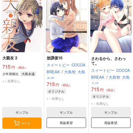
大親友 2
放課後10
さわるから、さわっ
て。
スイートピー
COCOA
715
円
（税込）
スイートピー
COCOA
BREAK
/
大島智
大島
少年画報社
大島永遠
BREAK
/
大島智
大島
永遠
×：在庫なし
715
永遠
円
（税込）
715
円
（税込）
オリジナル
オリジナル
×：在庫なし
×：在庫なし
サンプル
サンプル
サンプル
再販希望
再販希望
カート