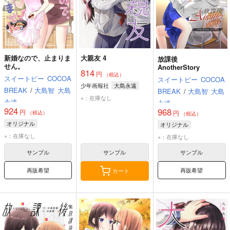
新婚なので、止まりま
大親友 4
放課後
せん。
AnotherStory
814
円
（税込）
スイートピー
COCOA
スイートピー
COCOA
少年画報社
大島永遠
BREAK
/
大島智
大島
BREAK
/
大島智
大島
×：在庫なし
永遠
永遠
924
968
円
円
（税込）
（税込）
オリジナル
オリジナル
×：在庫なし
×：在庫なし
サンプル
サンプル
サンプル
再販希望
再販希望
カート