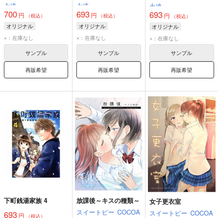
永遠
永遠
永遠
700
693
693
円
円
円
（税込）
（税込）
（税込）
オリジナル
オリジナル
オリジナル
×：在庫なし
×：在庫なし
×：在庫なし
サンプル
サンプル
サンプル
再販希望
再販希望
再販希望
下町銭湯家族 4
放課後～キスの種類～
女子更衣室
スイートピー
COCOA
スイートピー
COCOA
693
円
（税込）