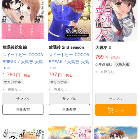
放課後総集編
放課後 2nd season
大親友 3
スイートピー
COCOA
スイートピー
COCOA
759
円
（税込）
BREAK
/
大島智
大島
BREAK
/
大島智
大島
少年画報社
大島永遠
永遠
永遠
×：在庫なし
1,760
737
円
円
（税込）
（税込）
オリジナル
オリジナル
×：在庫なし
×：在庫なし
サンプル
サンプル
サンプル
再販希望
再販希望
カート