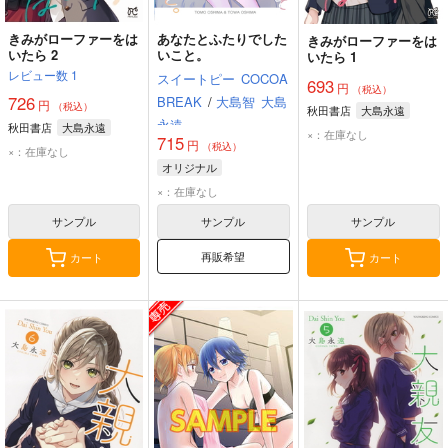
きみがローファーをは
あなたとふたりでした
きみがローファーをは
いたら 2
いこと。
いたら 1
レビュー数
1
スイートピー
COCOA
693
円
（税込）
726
BREAK
/
大島智
大島
円
（税込）
秋田書店
大島永遠
永遠
秋田書店
大島永遠
×：在庫なし
715
円
（税込）
×：在庫なし
オリジナル
×：在庫なし
サンプル
サンプル
サンプル
再販希望
カート
カート