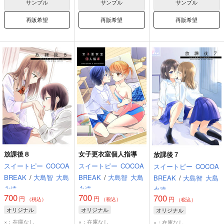
サンプル
サンプル
サンプル
再販希望
再販希望
再販希望
放課後８
女子更衣室個人指導
放課後７
スイートピー
COCOA
スイートピー
COCOA
スイートピー
COCOA
BREAK
/
大島智
大島
BREAK
/
大島智
大島
BREAK
/
大島智
大島
永遠
永遠
永遠
700
700
700
円
円
円
（税込）
（税込）
（税込）
オリジナル
オリジナル
オリジナル
×：在庫なし
×：在庫なし
×：在庫なし