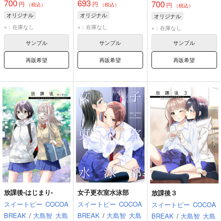
700
693
700
円
円
円
（税込）
（税込）
（税込）
オリジナル
オリジナル
オリジナル
×：在庫なし
×：在庫なし
×：在庫なし
サンプル
サンプル
サンプル
再販希望
再販希望
再販希望
放課後-はじまり-
女子更衣室水泳部
放課後３
スイートピー
COCOA
スイートピー
COCOA
スイートピー
COCOA
BREAK
/
大島智
大島
BREAK
/
大島智
大島
BREAK
/
大島智
大島