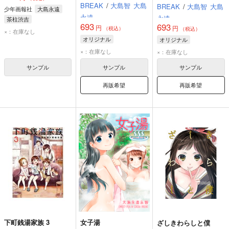
BREAK
/
大島智
大島
BREAK
/
大島智
大島
少年画報社
大島永遠
永遠
永遠
茶柱渋吉
693
693
円
円
（税込）
（税込）
×：在庫なし
オリジナル
オリジナル
×：在庫なし
×：在庫なし
サンプル
サンプル
サンプル
再販希望
再販希望
下町銭湯家族 3
女子湯
ざしきわらしと僕