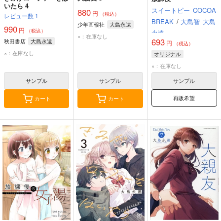
いたら 4
スイートピー
COCOA
880
円
（税込）
レビュー数
1
BREAK
/
大島智
大島
少年画報社
大島永遠
990
円
（税込）
永遠
×：在庫なし
693
秋田書店
大島永遠
円
（税込）
×：在庫なし
オリジナル
×：在庫なし
サンプル
サンプル
サンプル
再販希望
カート
カート