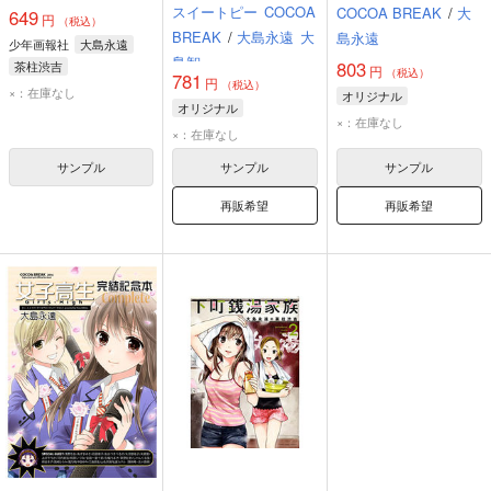
スイートピー
COCOA
COCOA BREAK
/
大
649
円
（税込）
BREAK
/
大島永遠
大
島永遠
少年画報社
大島永遠
島智
803
茶柱渋吉
円
（税込）
781
円
（税込）
×：在庫なし
オリジナル
オリジナル
×：在庫なし
×：在庫なし
サンプル
サンプル
サンプル
再販希望
再販希望