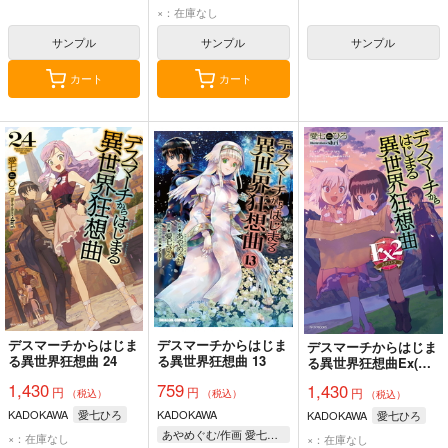
×：在庫なし
サンプル
サンプル
サンプル
カート
カート
デスマーチからはじま
デスマーチからはじま
デスマーチからはじま
る異世界狂想曲 24
る異世界狂想曲 13
る異世界狂想曲Ex(エ
クストラ) 2
1,430
759
1,430
円
円
円
（税込）
（税込）
（税込）
KADOKAWA
愛七ひろ
KADOKAWA
KADOKAWA
愛七ひろ
あやめぐむ/作画 愛七ひろ/原作 shri/キャラクター原案
×：在庫なし
×：在庫なし