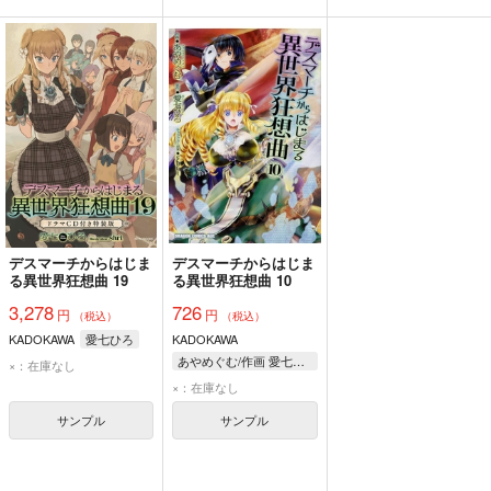
デスマーチからはじま
デスマーチからはじま
る異世界狂想曲 19
る異世界狂想曲 10
3,278
726
円
円
（税込）
（税込）
KADOKAWA
愛七ひろ
KADOKAWA
あやめぐむ/作画 愛七ひろ/原作 shri/キャラクター原案
×：在庫なし
×：在庫なし
サンプル
サンプル