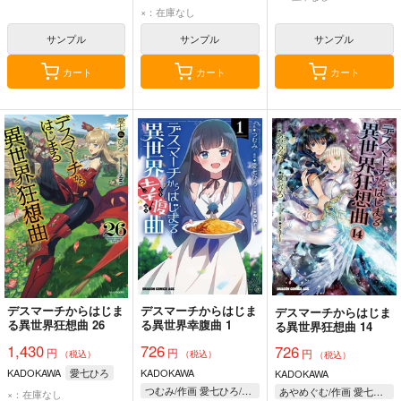
×：在庫なし
サンプル
サンプル
サンプル
カート
カート
カート
デスマーチからはじま
デスマーチからはじま
デスマーチからはじま
る異世界狂想曲 26
る異世界幸腹曲 1
る異世界狂想曲 14
1,430
726
726
円
円
円
（税込）
（税込）
（税込）
KADOKAWA
愛七ひろ
KADOKAWA
KADOKAWA
つむみ/作画 愛七ひろ/原作 shri/キャラクター原案
あやめぐむ/作画 愛七ひろ/原作 shri/キャラクター原案
×：在庫なし