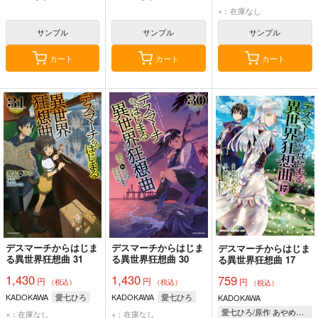
×：在庫なし
サンプル
サンプル
サンプル
カート
カート
カート
デスマーチからはじま
デスマーチからはじま
デスマーチからはじま
る異世界狂想曲 31
る異世界狂想曲 30
る異世界狂想曲 17
1,430
1,430
759
円
円
円
（税込）
（税込）
（税込）
KADOKAWA
愛七ひろ
KADOKAWA
愛七ひろ
KADOKAWA
愛七ひろ/原作 あやめぐむ/作画 shri/キャラクター原案
×：在庫なし
×：在庫なし