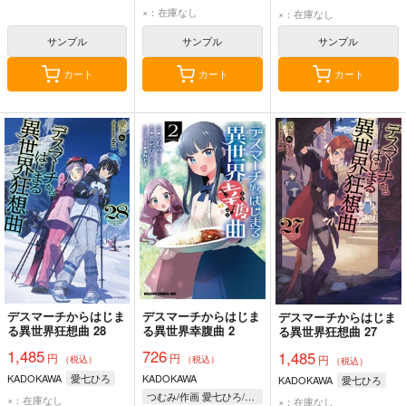
×：在庫なし
×：在庫なし
サンプル
サンプル
サンプル
カート
カート
カート
デスマーチからはじま
デスマーチからはじま
デスマーチからはじま
る異世界狂想曲 28
る異世界幸腹曲 2
る異世界狂想曲 27
1,485
726
1,485
円
円
円
（税込）
（税込）
（税込）
KADOKAWA
愛七ひろ
KADOKAWA
KADOKAWA
愛七ひろ
つむみ/作画 愛七ひろ/原作 shri/キャラクター原案
×：在庫なし
×：在庫なし