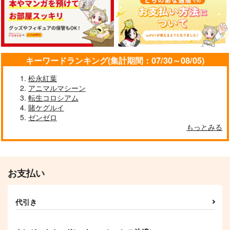
キーワードランキング(集計期間：07/30～08/05)
松永紅葉
アニマルマシーン
転生コロシアム
賭ケグルイ
ゼンゼロ
もっとみる
お支払い
代引き