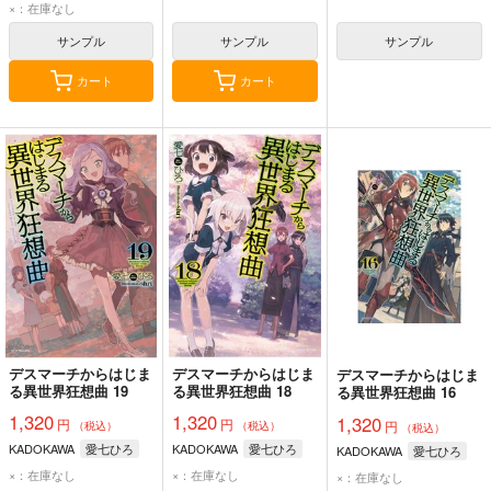
×：在庫なし
サンプル
サンプル
サンプル
カート
カート
デスマーチからはじま
デスマーチからはじま
デスマーチからはじま
る異世界狂想曲 19
る異世界狂想曲 18
る異世界狂想曲 16
1,320
1,320
1,320
円
円
円
（税込）
（税込）
（税込）
KADOKAWA
愛七ひろ
KADOKAWA
愛七ひろ
KADOKAWA
愛七ひろ
×：在庫なし
×：在庫なし
×：在庫なし