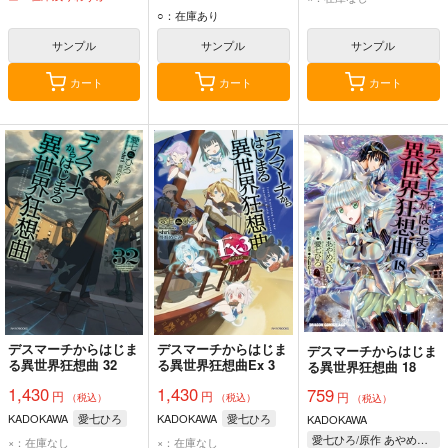
○：在庫あり
サンプル
サンプル
サンプル
カート
カート
カート
デスマーチからはじま
デスマーチからはじま
デスマーチからはじま
る異世界狂想曲 32
る異世界狂想曲Ex 3
る異世界狂想曲 18
1,430
1,430
759
円
円
円
（税込）
（税込）
（税込）
KADOKAWA
愛七ひろ
KADOKAWA
愛七ひろ
KADOKAWA
愛七ひろ/原作 あやめぐむ/作画 shri/キャラクター原案
×：在庫なし
×：在庫なし