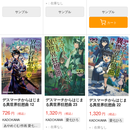
×：在庫なし
サンプル
サンプル
サンプル
カート
デスマーチからはじま
デスマーチからはじま
デスマーチからはじま
る異世界狂想曲 12
る異世界狂想曲 23
る異世界狂想曲 22
726
1,320
1,320
円
円
円
（税込）
（税込）
（税込）
KADOKAWA
KADOKAWA
愛七ひろ
KADOKAWA
愛七ひろ
あやめぐむ/作画 愛七ひろ/原作 shri/キャラクター原案
×：在庫なし
×：在庫なし