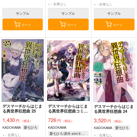
×：在庫なし
×：在庫なし
サンプル
サンプル
サンプル
カート
カート
カート
デスマーチからはじま
デスマーチからはじま
デスマーチからはじま
る異世界狂想曲 25
る異世界狂想曲コミッ
る異世界狂想曲 24
クアンソロジー
1,430
726
3,520
円
円
円
（税込）
（税込）
（税込）
KADOKAWA
愛七ひろ
KADOKAWA
KADOKAWA
愛七ひろ
愛七ひろ/原作 shri/キャラクター原案 ドラゴンエイジ編集部/編
×：在庫なし
×：在庫なし