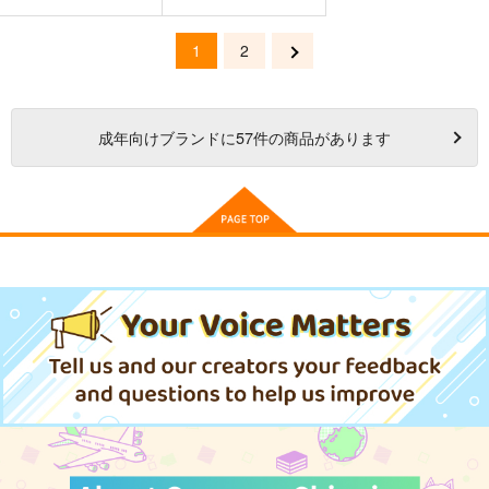
1
2
成年
向けブランドに
57
件の商品があります