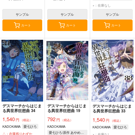
×：在庫なし
サンプル
サンプル
サンプル
カート
カート
カート
デスマーチからはじま
デスマーチからはじま
デスマーチからはじま
る異世界狂想曲 34
る異世界狂想曲 19
る異世界狂想曲 33
1,540
792
1,540
円
円
円
（税込）
（税込）
（税込）
KADOKAWA
愛七ひろ
KADOKAWA
KADOKAWA
愛七ひろ
愛七ひろ/原作 あやめぐむ/作画 shri/キャラクター原案
△：在庫残りわずか
×：在庫なし