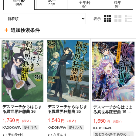
全年齢
全年齢
成年
57件
58件
0件
0件
表示
3カ
2カ
1カ
追加検索条件
ラ
ラ
ラ
ム
ム
ム
表
表
表
示
示
示
デスマーチからはじま
デスマーチからはじま
デスマーチからはじま
る異世界狂想曲 36
る異世界狂想曲 35
る異世界狂想曲 19 イ
ラスト集つき特装版
1,760
1,540
1,650
円
円
円
（税込）
（税込）
（税込）
KADOKAWA
愛七ひろ
KADOKAWA
愛七ひろ
KADOKAWA
愛七ひろ/原作 あやめぐむ/作画 shri/キャラクター原案
○：予約受付中
○：在庫あり