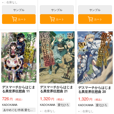
×：在庫なし
サンプル
サンプル
サンプル
カート
カート
カート
デスマーチからはじま
デスマーチからはじま
デスマーチからはじま
る異世界狂想曲 11
る異世界狂想曲 21
る異世界狂想曲 20
726
1,320
1,320
円
円
円
（税込）
（税込）
（税込）
KADOKAWA
KADOKAWA
愛七ひろ
KADOKAWA
愛七ひろ
あやめぐむ/作画 愛七ひろ/原作 shri/キャラクター原案
×：在庫なし
×：在庫なし