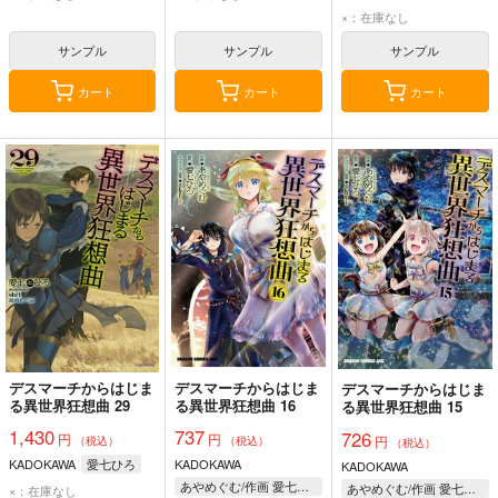
×：在庫なし
サンプル
サンプル
サンプル
カート
カート
カート
デスマーチからはじま
デスマーチからはじま
デスマーチからはじま
る異世界狂想曲 29
る異世界狂想曲 16
る異世界狂想曲 15
1,430
737
726
円
円
円
（税込）
（税込）
（税込）
KADOKAWA
愛七ひろ
KADOKAWA
KADOKAWA
あやめぐむ/作画 愛七ひろ/原作 shri/キャラクター原案
あやめぐむ/作画 愛七ひろ/原作 shri/キャラクター原案
×：在庫なし