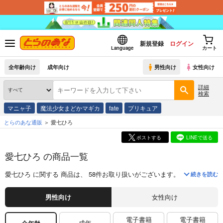
新規登録
ログイン
Language
カート
全年齢向け
成年向け
男性向け
女性向け
詳細
検索
マニャ子
魔法少女まどかマギカ
fate
プリキュア
とらのあな通販
愛七ひろ
ポストする
LINEで送る
愛七ひろ の商品一覧
愛七ひろ
に関する
商品
は、
58
件お取り扱いがございます。
「
デスマーチ
続きを読む
男性向け
女性向け
電子書籍
電子書籍
成年