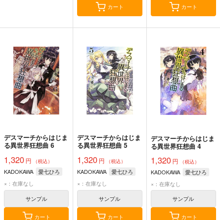
カート
カート
デスマーチからはじま
デスマーチからはじま
デスマーチからはじま
る異世界狂想曲 6
る異世界狂想曲 5
る異世界狂想曲 4
1,320
1,320
1,320
円
円
円
（税込）
（税込）
（税込）
KADOKAWA
愛七ひろ
KADOKAWA
愛七ひろ
KADOKAWA
愛七ひろ
×：在庫なし
×：在庫なし
×：在庫なし
サンプル
サンプル
サンプル
カート
カート
カート