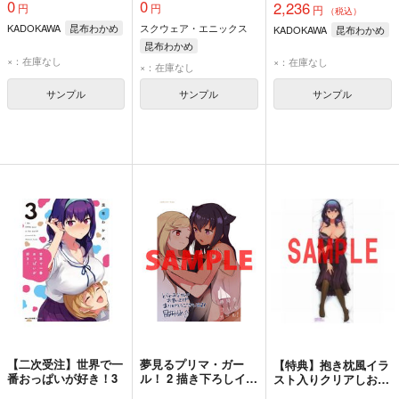
0
0
2,236
円
円
クラノベフェスタ
ミックラノベフェスタ
円
き！3巻）
（税込）
2020）
2020）
KADOKAWA
昆布わかめ
スクウェア・エニックス
KADOKAWA
昆布わかめ
昆布わかめ
×：在庫なし
×：在庫なし
×：在庫なし
サンプル
サンプル
サンプル
【二次受注】世界で一
夢見るプリマ・ガー
【特典】抱き枕風イラ
番おっぱいが好き！3
ル！ 2 描き下ろしイラ
スト入りクリアしおり
ストカード
（コミックキューン3