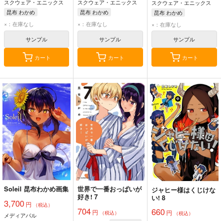
スクウェア・エニックス
スクウェア・エニックス
スクウェア・エニックス
昆布 わかめ
昆布 わかめ
昆布 わかめ
×：在庫なし
×：在庫なし
×：在庫なし
サンプル
サンプル
サンプル
カート
カート
カート
Soleil 昆布わかめ画集
世界で一番おっぱいが
ジャヒー様はくじけな
好き! 7
い! 8
3,700
円
（税込）
704
660
円
円
（税込）
（税込）
メディアパル