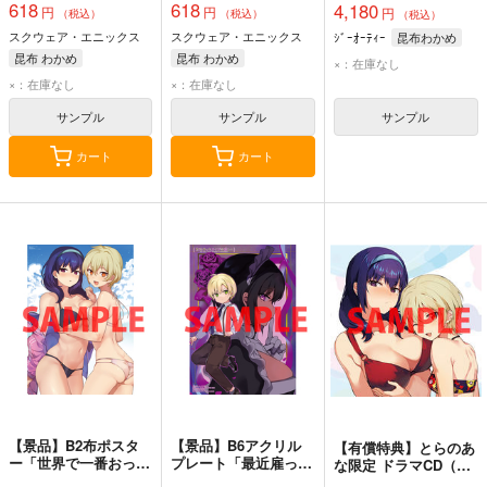
618
618
4,180
円
円
円
（税込）
（税込）
（税込）
スクウェア・エニックス
スクウェア・エニックス
ｼﾞｰｵｰﾃｨｰ
昆布わかめ
昆布 わかめ
昆布 わかめ
×：在庫なし
×：在庫なし
×：在庫なし
サンプル
サンプル
サンプル
カート
カート
【景品】B2布ポスタ
【景品】B6アクリル
【有償特典】とらのあ
ー「世界で一番おっぱ
プレート「最近雇った
な限定 ドラマCD（世
いが好き!」（コミッ
メイドが怪しい」（コ
界で一番おっぱいが好