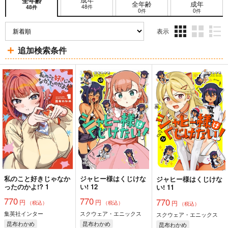
全年齢
全年齢
成年
48件
48件
0件
0件
表示
3カ
2カ
1カ
追加検索条件
ラ
ラ
ラ
ム
ム
ム
表
表
表
示
示
示
私のこと好きじゃなか
ジャヒー様はくじけな
ジャヒー様はくじけな
ったのかよ!? 1
い! 12
い! 11
770
770
770
円
円
円
（税込）
（税込）
（税込）
集英社インター
スクウェア・エニックス
スクウェア・エニックス
昆布わかめ
昆布わかめ
昆布わかめ