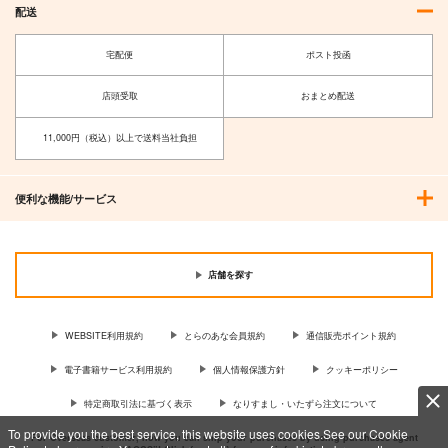
配送
宅配便
ポスト投函
店頭受取
おまとめ配送
11,000円（税込）以上で送料当社負担
便利な機能/サービス
店舗を探す
WEBSITE利用規約
とらのあな会員規約
通信販売ポイント規約
電子書籍サービス利用規約
個人情報保護方針
クッキーポリシー
特定商取引法に基づく表示
なりすまし・いたずら注文について
To provide you the best service, this website uses cookies.See our Cookie
For Overseas customer, now you can ship your purchases by using purchases agent