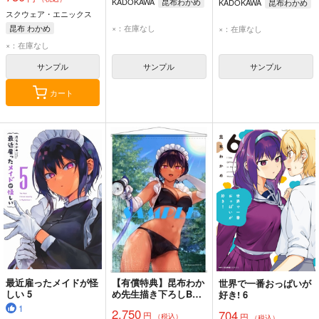
KADOKAWA
昆布わかめ
KADOKAWA
昆布わかめ
スクウェア・エニックス
×：在庫なし
昆布 わかめ
×：在庫なし
×：在庫なし
サンプル
サンプル
サンプル
カート
最近雇ったメイドが怪
【有償特典】昆布わか
世界で一番おっぱいが
しい 5
め先生描き下ろしB2
好き! 6
タペストリー（最近雇
1
2,750
704
円
ったメイドが怪しい）
円
（税込）
（税込）