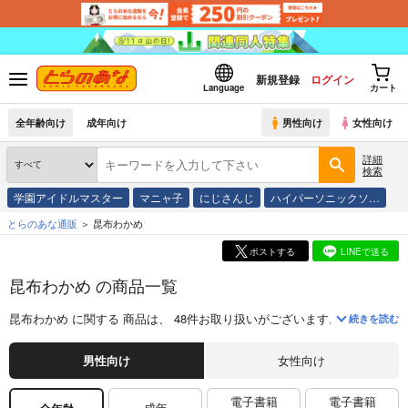
新規登録
ログイン
Language
カート
全年齢向け
成年向け
男性向け
女性向け
詳細
検索
学園アイドルマスター
マニャ子
にじさんじ
ハイパーソニックソ…
とらのあな通販
昆布わかめ
ポストする
LINEで送る
昆布わかめ の商品一覧
昆布わかめ
に関する
商品
は、
48
件お取り扱いがございます。
「
私のこと
続きを読む
男性向け
女性向け
電子書籍
電子書籍
成年