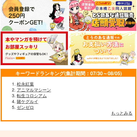
キーワードランキング(集計期間：07/30～08/05)
松永紅葉
アニマルマシーン
転生コロシアム
賭ケグルイ
ゼンゼロ
もっとみる