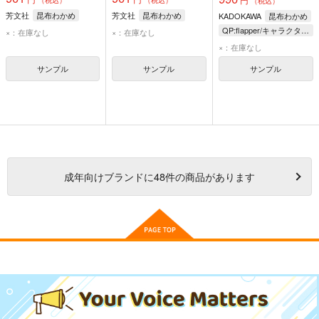
（税込）
芳文社
昆布わかめ
芳文社
昆布わかめ
KADOKAWA
昆布わかめ
QP:flapper/キャラクター原案 青木良/監修・協力 サイバーエージェント/原作
×：在庫なし
×：在庫なし
×：在庫なし
サンプル
サンプル
サンプル
成年
向けブランドに
48
件の商品があります