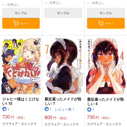
×：在庫なし
×：在庫なし
×：在庫なし
サンプル
サンプル
サンプル
カート
カート
ジャヒー様はくじけな
最近雇ったメイドが怪
最近雇ったメイドが怪
い! 10
しい 7
しい 4
1
1
レビュー数
1
1
730
730
800
円
円
円
（税込）
（税込）
（税込）
スクウェア・エニックス
スクウェア・エニックス
スクウェア・エニックス