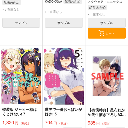
KADOKAWA
昆布わかめ
スクウェア・エニックス
昆布わかめ
昆布 わかめ
×：在庫なし
×：在庫なし
×：在庫なし
サンプル
サンプル
サンプル
カート
特装版 ジャヒー様は
世界で一番おっぱいが
【有償特典】昆布わか
くじけない! 7
好き! 5
め先生描き下ろしA3タ
ペストリー（世界で一
1,320
704
935
円
円
円
番おっぱいが好き! 7）
（税込）
（税込）
（税込）