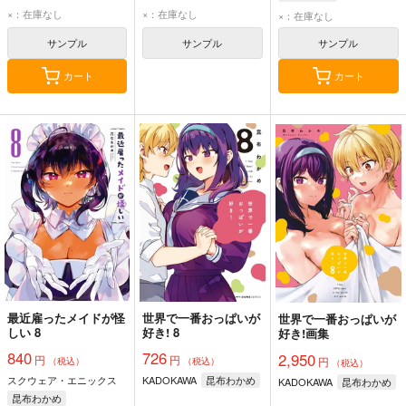
×：在庫なし
×：在庫なし
×：在庫なし
サンプル
サンプル
サンプル
カート
カート
最近雇ったメイドが怪
世界で一番おっぱいが
世界で一番おっぱいが
しい 8
好き! 8
好き!画集
840
726
2,950
円
円
円
（税込）
（税込）
（税込）
スクウェア・エニックス
KADOKAWA
昆布わかめ
KADOKAWA
昆布わかめ
昆布わかめ