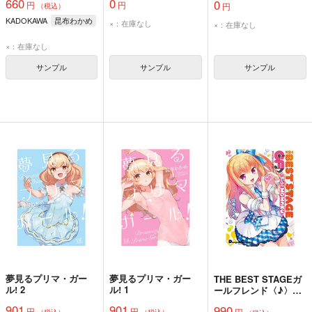
660
0
0
円
円
円
周年フェア『世界で一
（税込）
番おっぱいが好き！
KADOKAWA
昆布わかめ
×：在庫なし
×：在庫なし
1』）
×：在庫なし
サンプル
サンプル
サンプル
夢見るプリマ・ガー
夢見るプリマ・ガー
THE BEST STAGEガ
ル! 2
ル! 1
ールフレンド〈♪〉～
Side MOMOKO～
901
901
990
円
円
円
（税込）
（税込）