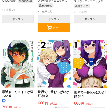
KADOKAWA
昆布わかめ
スクウェア・エニックス
スクウェア・エニックス
昆布わかめ
昆布わかめ
×：在庫なし
×：在庫なし
×：在庫なし
サンプル
サンプル
サンプル
カート
最近雇ったメイドが怪
世界で一番おっぱいが
世界で一番おっぱいが
しい 6
好き! 2
好き! 1
1
660
660
円
円
（税込）
（税込）
730
円
（税込）