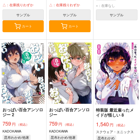
△：在庫残りわずか
△：在庫残りわずか
×：在庫なし
サンプル
サンプル
サンプル
カート
カート
おっぱい百合アンソロ
おっぱい百合アンソロ
特装版 最近雇ったメ
ジー 2
ジー
イドが怪しい 8
759
759
1,540
円
円
円
（税込）
（税込）
（税込）
KADOKAWA
KADOKAWA
スクウェア・エニックス
昆布わかめ/他著
昆布わかめ/他著
昆布わかめ