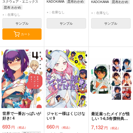
スクウェア・エニックス
KADOKAWA
昆布わかめ
KADOKAWA
昆布わかめ
昆布 わかめ
×：在庫なし
×：在庫なし
×：在庫なし
サンプル
サンプル
サンプル
カート
世界で一番おっぱいが
ジャヒー様はくじけな
最近雇ったメイドが怪
好き! 4
い! 9
しい 1-6,5有償特典
（2000円引きポイント
693
660
7,132
円
円
円
交換クーポン対象セッ
（税込）
（税込）
（税込）
ト）