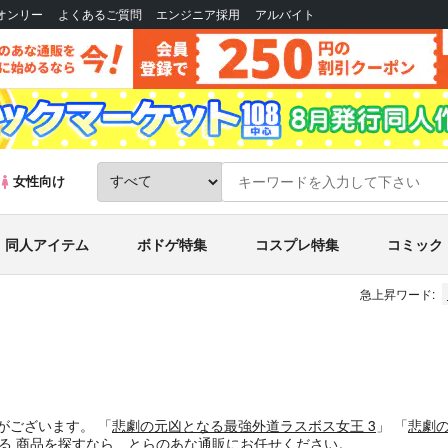
Bオンリー
よくあるご質問
エンジニア採用
アルバイト
女性向け
同人アイテム
ボドゲ特集
コスプレ特集
コミック
急上昇ワード:
がございます。
「
悲劇の元凶となる最強外道ラスボス女王 3
」
「
悲劇の
する
商品
を探すなら、とらのあな通販にお任せください。