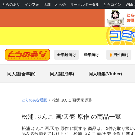
とらのあな
インフォ
店舗
とら婚
サークルポータル
とらコイン
WE
全年齢向け
成年向け
男性向け
同人誌(全年齢)
同人誌(成年)
同人特集(Vtuber)
とらのあな通販
松浦 ぶんこ 画/天壱 原作
松浦 ぶんこ 画/天壱 原作 の商品一覧
松浦 ぶんこ 画/天壱 原作
に関する
商品
は、
3
件お取り扱い
品を多数揃えております。
松浦 ぶんこ 画/天壱 原作
に関