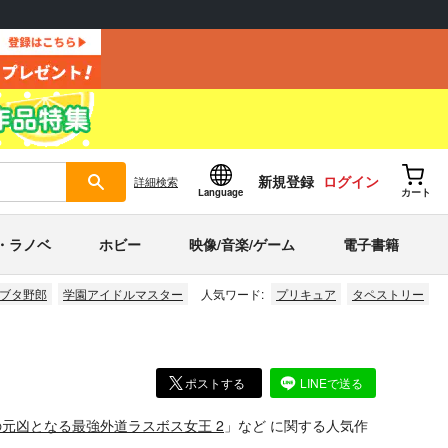
新規登録
ログイン
詳細
検索
Language
カート
・ラノベ
ホビー
映像/音楽/ゲーム
電子書籍
ブタ野郎
学園アイドルマスター
人気ワード:
プリキュア
タペストリー
ポストする
LINEで送る
元凶となる最強外道ラスボス女王 2
」
など
に関する人気作