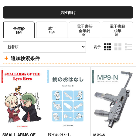
男性向け
電子書籍
電子書籍
成年
全年齢
全年齢
成年
15件
15件
0件
0件
表示
3カ
2カ
1カ
追加検索条件
ラ
ラ
ラ
ム
ム
ム
表
表
表
示
示
示
SMALL ARMS OF
銃のおはなし
MP9-N