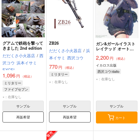
グアムで鉄砲を撃って
ZB26
ガン&ガールイラスト
きました 2nd edition
レイテッド オートマ
だだくさ小火器店
/
浜
チックピストル編
だだくさ小火器店
/
西
2,200
本イサミ
西沢コウ
円
（税込）
沢コウ
浜本イサミ
イカロス出版
770
円
（税込）
EXCEL
西沢コウ/daito
ミリタリー
1,096
円
（税込）
×：在庫なし
×：在庫なし
ミリタリー
ファイブセブン
クリスベクター
KSG
×：在庫なし
サンプル
サンプル
サンプル
再販希望
再販希望
カート