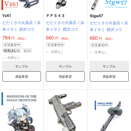
Vz61
ＰＰＳ４３
Stgw57
だだくさ小火器店
/
浜
だだくさ小火器店
/
浜
だだくさ小火器店
/
浜
本イサミ
西沢コウ
本イサミ
西沢コウ
本イサミ
西沢コウ
784
660
660
円
円
円
（税込）
（税込）
（税込）
ミリタリー
ミリタリー
ミリタリー
暁美ほむら
レン
×：在庫なし
×：在庫なし
×：在庫なし
サンプル
サンプル
サンプル
再販希望
再販希望
再販希望