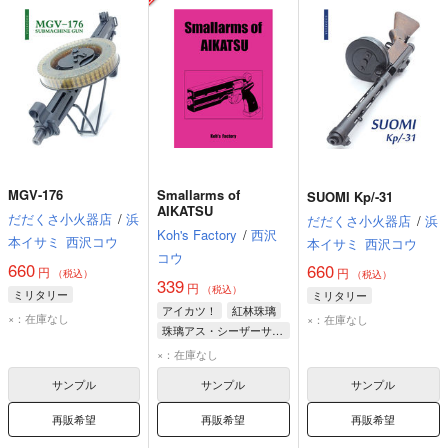
MGV-176
Smallarms of
SUOMI Kp/-31
AIKATSU
だだくさ小火器店
/
浜
だだくさ小火器店
/
浜
Koh's Factory
/
西沢
本イサミ
西沢コウ
本イサミ
西沢コウ
コウ
660
660
円
円
（税込）
（税込）
339
円
（税込）
ミリタリー
ミリタリー
アイカツ！
紅林珠璃
×：在庫なし
×：在庫なし
珠璃アス・シーザーサラダ
×：在庫なし
サンプル
サンプル
サンプル
再販希望
再販希望
再販希望