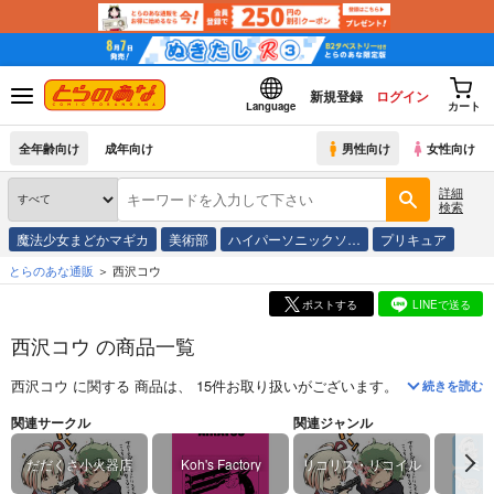
新規登録
ログイン
Language
カート
全年齢向け
成年向け
男性向け
女性向け
詳細
検索
魔法少女まどかマギカ
美術部
ハイパーソニックソ…
プリキュア
とらのあな通販
西沢コウ
ポストする
LINEで送る
西沢コウ の商品一覧
西沢コウ
に関する
商品
は、
15
件お取り扱いがございます。
「
SMALL ARM
続きを読む
関連サークル
関連ジャンル
だだくさ小火器店
Koh's Factory
リコリス・リコイル
ミ