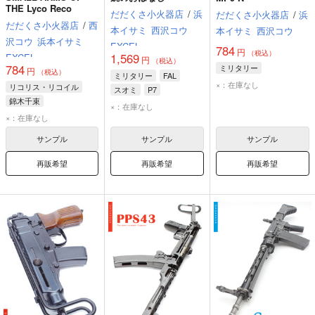
THE Lyco Reco
だだくさ小火器店
/
浜
だだくさ小火器店
/
浜
だだくさ小火器店
/
西
本イサミ
西沢コウ
本イサミ
西沢コウ
沢コウ
浜本イサミ
EXCEL
784
円
（税込）
1,569
EXCEL
円
（税込）
784
ミリタリー
円
（税込）
ミリタリー
FAL
×：在庫なし
リコリス・リコイル
スオミ
P7
錦木千束
×：在庫なし
井ノ上たきな
×：在庫なし
春川フキ
サンプル
サンプル
サンプル
再販希望
再販希望
再販希望