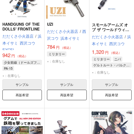
HANDGUNS OF THE
UZI
スモールアームズ オ
DOLLS' FRONTLINE
ブ ザ ワールドウィッ
だだくさ小火器店
/
西
チーズ
だだくさ小火器店
/
浜
だだくさ小火器店
/
浜
沢コウ
浜本イサミ
本イサミ
西沢コウ
本イサミ
西沢コウ
784
円
（税込）
EXCEL
1,320
円
（税込）
ミリタリー
942
円
（税込）
ミリタリー
ニパ
×：在庫なし
少女前線（ドールズフロントライン）
ゲルトルート・バルクホルン
PA-15
エーリカ・ハルトマン
×：在庫なし
デザートイーグル
×：在庫なし
ウェルロッドMkII
サンプル
サンプル
サンプル
再販希望
再販希望
再販希望