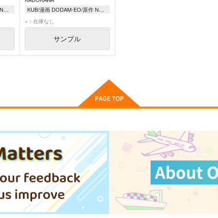
KUB/漫画 DODAM-EO/原作 NHN Fukuoka株式会社/翻訳協力
KUB/漫画 DODAM-EO/原作 NHN Fukuoka株式会社/翻訳協力
×：在庫なし
サンプル