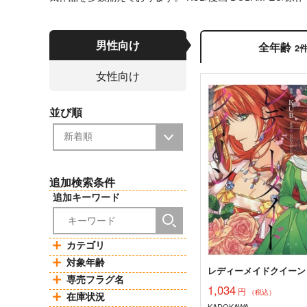
男性向け
全年齢
2
女性向け
並び順
追加検索条件
追加キーワード
カテゴリ
対象年齢
レディーメイドクイーン 
専売フラグ名
1,034
円
（税込）
在庫状況
KADOKAWA