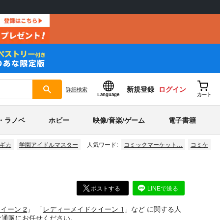
新規登録
ログイン
詳細
検索
Language
カート
・ラノベ
ホビー
映像/音楽/ゲーム
電子書籍
ギカ
学園アイドルマスター
人気ワード:
コミックマーケット…
コミケ
ポストする
LINEで送る
イーン 2
」
「
レディーメイドクイーン 1
」
など
に関する人
な通販にお任せください。