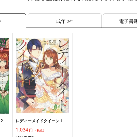
成年
電子書
2件
件
2
レディーメイドクイーン 1
1,034
円
（税込）
KADOKAWA