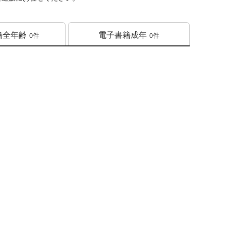
籍
全年齢
電子書籍
成年
0件
0件