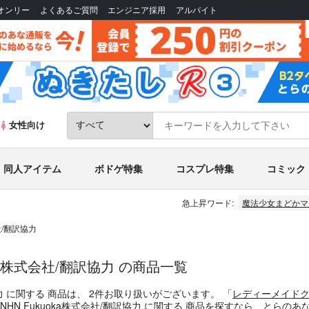
Bオンリー
よくあるご質問
エンジニア採用
アルバイト
女性向け
同人アイテム
ボドゲ特集
コスプレ特集
コミック
急上昇ワード:
魔法少女まどかマ
会社/翻訳協力
uoka株式会社/翻訳協力 の商品一覧
力
に関する
商品
は、
2
件お取り扱いがございます。
「
レディーメイドク
作 NHN Fukuoka株式会社/翻訳協力
に関する
商品
を探すなら、とらのあ