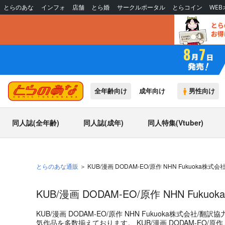
とらのあな
インフォ
店舗
とら婚
サークルポータル
とらコイン
WE
全年齢向け
成年向け
男性向け
同人誌(全年齢)
同人誌(成年)
同人特集(Vtuber)
とらのあな通販
KUB/漫画 DODAM-EO/原作 NHN Fukuoka株式
KUB/漫画 DODAM-EO/原作 NHN Fuk
KUB/漫画 DODAM-EO/原作 NHN Fukuoka株式会社/翻訳協
気作品を多数揃えております。
KUB/漫画 DODAM-EO/原