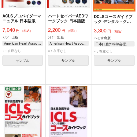
ACLSプロバイダーマ
ハートセイバーAEDワ
DCLSコースガイドブ
ニュアル 日本語版
ークブック 日本語版
ック デンタル・クラ
イシスの
7,040
2,200
3,300
円
円
円
（税込）
（税込）
（税込）
ｼﾅｼﾞｰ出版
ｼﾅｼﾞｰ出版
へるす出版
American Heart Association
American Heart Association
日本口腔外科学会/監修 DCLSコース開発委員会/
日本ACLS協会/監修 日本循環器学会/監修
日本ACLS協会/監修
×：在庫なし
×：在庫なし
×：在庫なし
サンプル
サンプル
サンプル