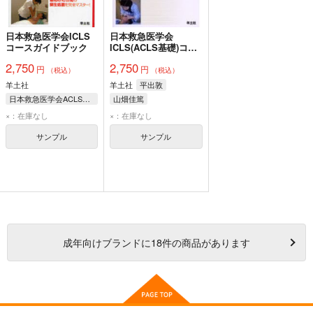
日本救急医学会ICLS
日本救急医学会
コースガイドブック
ICLS(ACLS基礎)コー
スガイド
2,750
2,750
円
円
（税込）
（税込）
羊土社
羊土社
平出敦
日本救急医学会ACLSコース企画運営委員会ICLSコースガイドブック作成ワーキング/編 平出敦/監修 石見拓
山畑佳篤
小林正直
杉浦立尚
日本救急医学会ACLS企
×：在庫なし
×：在庫なし
奥寺敬
早川峰司
サンプル
サンプル
山畑佳篤
成年
向けブランドに
18
件の商品があります