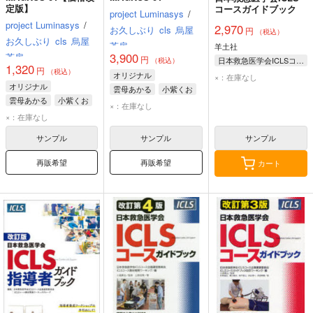
定版】
コースガイドブック
project Luminasys
/
project Luminasys
/
2,970
お久しぶり
cls
烏屋
円
（税込）
お久しぶり
cls
烏屋
茶房
羊土社
3,900
茶房
円
日本救急医学会ICLSコース企画運営委員会ICLSコース教材開発ワーキンググループ/編 畑田剛/監修 丹保亜希仁
（税込）
1,320
円
（税込）
佐藤浩之
島幸宏
オリジナル
×：在庫なし
オリジナル
豊田洋
林峰栄
雲母あかる
小紫くお
雲母あかる
小紫くお
百合園えりゅ
×：在庫なし
百合園えりゅ
×：在庫なし
サンプル
サンプル
サンプル
再販希望
再販希望
カート