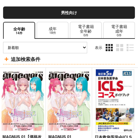
男性向け
電子書籍
電子書籍
成年
全年齢
全年齢
成年
18件
14件
0件
0件
表示
3カ
2カ
1カ
追加検索条件
ラ
ラ
ラ
ム
ム
ム
表
表
表
示
示
示
MAGNUS 01【価格改
MAGNUS 01
日本救急医学会ICLS