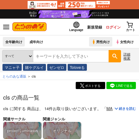
新規登録
ログイン
Language
カート
全年齢向け
成年向け
男性向け
女性向け
詳細
検索
マニャ子
賭ケグルイ
ゼンゼロ
Toloveる
とらのあな通販
cls
ポストする
LINEで送る
cls の商品一覧
cls
に関する
商品
は、
14
件お取り扱いがございます。
「
MAGNUS 01【
続きを読む
関連サークル
関連ジャンル
project Luminasys
オリジナル