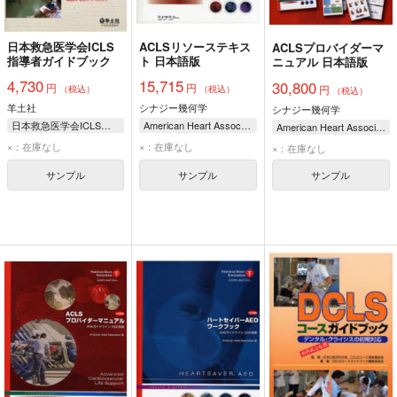
日本救急医学会ICLS
ACLSリソーステキス
ACLSプロバイダーマ
指導者ガイドブック
ト 日本語版
ニュアル 日本語版
4,730
15,715
30,800
円
円
円
（税込）
（税込）
（税込）
羊土社
シナジー幾何学
シナジー幾何学
日本救急医学会ICLSコース企画運営委員会ICLS指導者ガイドブック編集委員会/編 平出敦/監修 杉浦立尚
American Heart Association
American Heart Association
田口博一
松本尚浩
日本ACLS協会/監修 日本循環器学会/監修
日本ACLS協会/監修 日本循環器学会/監修
×：在庫なし
×：在庫なし
×：在庫なし
宮道亮輔
山岡章浩
サンプル
サンプル
サンプル
吉川圭