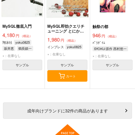
MySQL徹底入門
MySQL即効クエリチ
触祭の都
ューニング とにかく
4,180
946
円
MySQLを速くしたい
円
（税込）
（税込）
1,980
円
人へ!プロのMySQLデ
（税込）
翔泳社
yoku0825
ﾊﾟﾗﾀﾞｲﾑ
ータベース管理者から
インプレス
yoku0825
坂井恵
鶴長鎮一
SYOKU/原作 西村悠一
学ぶパフォーマンスチ
×：在庫なし
とみたまさひろ
ューニングの極意
×：在庫なし
×：在庫なし
深町日出海
福山裕大
サンプル
サンプル
サンプル
班石悦夫
山崎由章
カート
成年
向けブランドに
32
件の商品があります