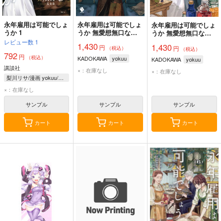
永年雇用は可能でしょ
永年雇用は可能でしょ
永年雇用は可能でしょ
うか 1
うか 無愛想無口な魔
うか 無愛想無口な魔
法使いと始める再就職
法使いと始める再就職
レビュー数
1
1,430
1,430
円
ライフ 2
円
ライフ 1
（税込）
（税込）
792
円
（税込）
KADOKAWA
yokuu
KADOKAWA
yokuu
講談社
×：在庫なし
×：在庫なし
梨川リサ/漫画 yokuu/原作 烏羽雨/キャラクター原案
×：在庫なし
サンプル
サンプル
サンプル
カート
カート
カート