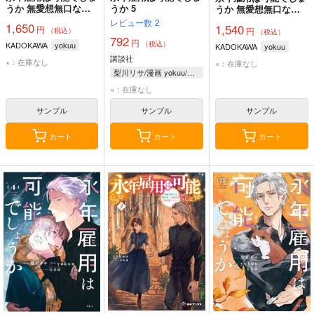
うか 無愛想無口な魔
うか 5
うか 無愛想無口な魔
法使いと始める再就職
法使いと始める再就職
レビュー数
2
1,650
1,540
円
ライフ 6
円
ライフ 5
（税込）
（税込）
792
円
（税込）
KADOKAWA
yokuu
KADOKAWA
yokuu
講談社
×：在庫なし
×：在庫なし
梨川リサ/漫画 yokuu/原作 烏羽雨/キャラクター原案
×：在庫なし
サンプル
サンプル
サンプル
カート
カート
カート