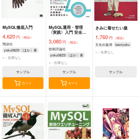
MySQL徹底入門
MySQL運用・管理
きみに着せたい服
〈実践〉入門 安全か
4,620
1,760
円
つ高速にデータを扱う
円
（税込）
（税込）
3,080
円
内部構造・動作原理を
（税込）
翔泳社
文化出版局
banryoku
学ぶ
技術評論社
yoku0825/〔ほか〕著
×：在庫なし
yoku0825/〔ほか〕著
×：在庫なし
×：在庫なし
サンプル
サンプル
サンプル
カート
カート