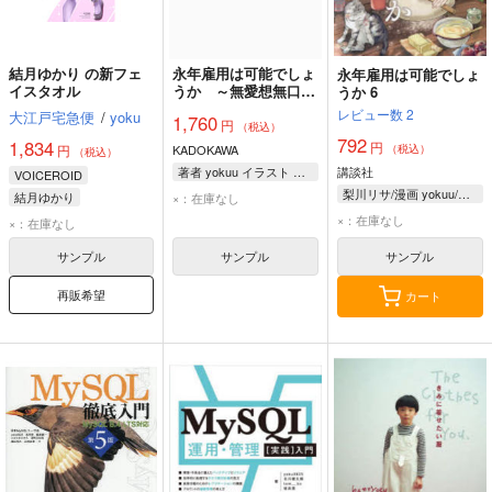
結月ゆかり の新フェ
永年雇用は可能でしょ
永年雇用は可能でしょ
イスタオル
うか ～無愛想無口な
うか 6
魔法使いと始める再就
レビュー数
2
大江戸宅急便
/
yoku
1,760
円
職ライフ～ 7
（税込）
792
1,834
円
円
KADOKAWA
（税込）
（税込）
著者 yokuu イラスト 烏羽雨
講談社
VOICEROID
梨川リサ/漫画 yokuu/原作 烏羽雨/キャラクター原案
結月ゆかり
×：在庫なし
×：在庫なし
×：在庫なし
サンプル
サンプル
サンプル
再販希望
カート