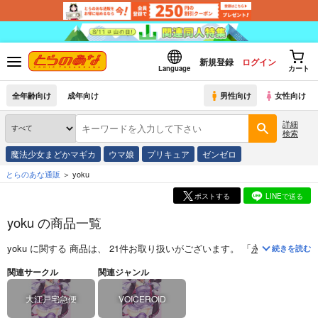
新規登録
ログイン
Language
カート
全年齢向け
成年向け
男性向け
女性向け
詳細
検索
魔法少女まどかマギカ
ウマ娘
プリキュア
ゼンゼロ
とらのあな通販
yoku
ポストする
LINEで送る
yoku の商品一覧
yoku
に関する
商品
は、
21
件お取り扱いがございます。
「
永年雇用は可能
続きを読む
関連サークル
関連ジャンル
大江戸宅急便
VOICEROID