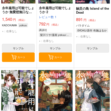
永年雇用は可能でしょ
永年雇用は可能でしょ
触災の島 Island of the
うか 無愛想無口な魔
うか 2
Dead
法使いと始める再就職
レビュー数
1
1,540
891
円
ライフ 3
円
（税込）
（税込）
792
円
（税込）
KADOKAWA
yokuu
パラダイム
講談社
SYOKU/原作 布施はるか
×：在庫なし
梨川リサ/漫画 yokuu/原作 烏羽雨/キャラクター原案
×：在庫なし
×：在庫なし
サンプル
サンプル
サンプル
カート
カート