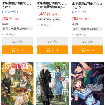
永年雇用は可能でしょ
永年雇用は可能でしょ
永年雇用は可能でしょ
うか 4
うか 無愛想無口な魔
うか 3
法使いと始める再就職
レビュー数
2
レビュー数
2
1,430
円
ライフ 4
（税込）
792
792
円
円
（税込）
KADOKAWA
yokuu
（税込）
講談社
講談社
×：在庫なし
梨川リサ/漫画 yokuu/原作 烏羽雨/キャラクター原案
梨川リサ/漫画 yokuu/原作 烏羽雨/キャラクター原案
×：在庫なし
×：在庫なし
サンプル
サンプル
サンプル
カート
カート
カート