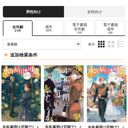
男性向け
女性向け
電子書籍
電子書籍
成年
全年齢
全年齢
成年
32件
21件
0件
0件
表示
3カ
2カ
1カ
追加検索条件
ラ
ラ
ラ
ム
ム
ム
表
表
表
示
示
示
永年雇用は可能でしょ
永年雇用は可能でしょ
永年雇用は可能でしょ