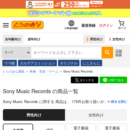
新規登録
ログイン
Language
カート
全年齢向け
成年向け
男性向け
女性向け
詳細
検索
ウマ娘
カルデアエミッション
オリジナル
にじさんじ
とらのあな通販
映像・音楽・ゲーム
Sony Music Records
ポストする
LINEで送る
Sony Music Records の商品一覧
Sony Music Records
に関する
商品
は、
175
件お取り扱いがございます。
続きを読む
男性向け
女性向け
電子書籍
電子書籍
成年