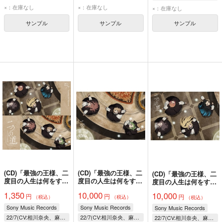
×：在庫なし
×：在庫なし
×：在庫なし
サンプル
サンプル
サンプル
(CD)「最強の王様、二
(CD)「最強の王様、二
(CD)「最強の王様、二
度目の人生は何をす
度目の人生は何をす
度目の人生は何をす
る？」Season2エンデ
る？」Season2エンデ
る？」Season2エンデ
1,350
10,000
10,000
円
円
ィングテーマ 二つの
ィングテーマ 二つの
円
ィングテーマ 二つの
（税込）
（税込）
（税込）
道(通常盤)/22/7
道(完全生産限定
道(完全生産限定
Sony Music Records
Sony Music Records
Sony Music Records
B)/22/7
A)/22/7
22/7(CV:相川奈央、麻丘真央、天城サリー、河瀬詩、椎名桜月、月城咲舞、望月りの、折本美玲、北原実咲、黒崎ありす、橘茉奈、桧山依子、三雲遥加、南伊織、吉沢珠璃)
22/7(CV:相川奈央、麻丘真央、天城サリー、河瀬詩、椎名桜月、月城咲舞、望月りの、折本美玲、北原実咲、黒崎ありす、橘茉奈、桧山依子、三雲遥加、南伊織、吉沢珠璃)
22/7(CV:相川奈央、麻丘真央、天城サリー、河瀬詩、椎名桜月、月城咲舞、望月りの、折本美玲、北原実咲、黒崎ありす、橘茉奈、桧山依子、三雲遥加、南伊織、吉沢珠璃)