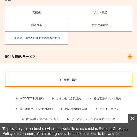
宅配便
ポスト投函
店頭受取
おまとめ配送
11,000円（税込）以上で送料当社負担
便利な機能/サービス
店舗を探す
WEBSITE利用規約
とらのあな会員規約
通信販売ポイント規約
電子書籍サービス利用規約
個人情報保護方針
クッキーポリシー
特定商取引法に基づく表示
なりすまし・いたずら注文について
To provide you the best service, this website uses cookies.See our Cookie
For Overseas customer, now you can ship your purchases by using purchases agent
Policy to learn more.You must agree to the use of cookies to browse the
services “AOCS”! Click {more…} for more information …
more