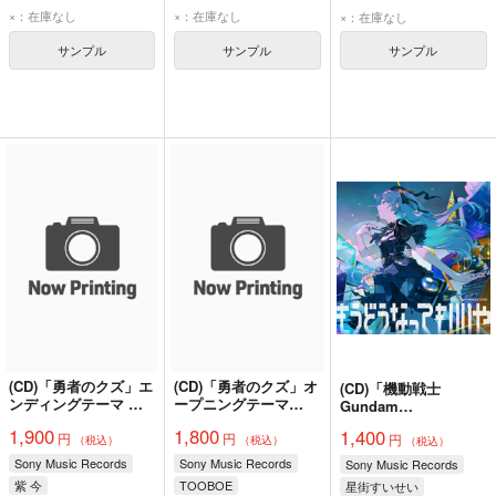
×：在庫なし
×：在庫なし
×：在庫なし
サンプル
サンプル
サンプル
(CD)「勇者のクズ」エ
(CD)「勇者のクズ」オ
(CD)「機動戦士
ンディングテーマ メ
ープニングテーマ
Gundam
ンタルレンタル(完全
GUN POWDER(期間
GQuuuuuuX」エンデ
1,900
1,800
1,400
円
円
生産限定盤)/紫 今
生産限定盤)/TOOBOE
円
ィングテーマ/挿入歌
（税込）
（税込）
（税込）
収録 もうどうなって
Sony Music Records
Sony Music Records
Sony Music Records
もいいや(通常盤)/星街
紫 今
TOOBOE
星街すいせい
すいせい