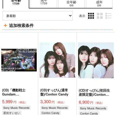
全年齢
全年齢
成年
175件
175件
0件
0件
表示
3カ
2カ
1カ
追加検索条件
ラ
ラ
ラ
ム
ム
ム
表
表
表
示
示
示
(CD)「機動戦士
(CD)すっぴん(通常
(CD)すっぴん(初回生
Gundam
盤)/Conton Candy
産限定盤)/Conton
GQuuuuuuX」エンデ
Candy
5,999
3,300
6,900
円
円
ィングテーマ/挿入歌
円
（税込）
（税込）
（税込）
収録 もうどうなって
Sony Music Records
Sony Music Records
Sony Music Records
もいいや(完全生産限
星街すいせい
Conton Candy
Conton Candy
定盤A)/星街すいせい