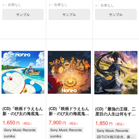
×：在庫なし
×：在庫なし
×：在庫なし
サンプル
サンプル
サンプル
(CD)「映画ドラえもん
(CD)「映画ドラえもん
(CD)「最強の王様、二
新・のび太の海底鬼岩
新・のび太の海底鬼岩
度目の人生は何をす
城」主題歌 Honto(通
城」主題歌 Honto(初
る？」Season2エンデ
1,650
7,900
1,850
円
円
常盤)/sumika
回生産限定盤)/sumika
円
ィングテーマ 二つの
（税込）
（税込）
（税込）
道(期間生産限定
Sony Music Records
Sony Music Records
Sony Music Records
盤)/22/7
sumika
sumika
22/7(CV:相川奈央、麻丘真央、天城サリー、河瀬詩、椎名桜月、月城咲舞、望月りの、折本美玲、北原実咲、黒崎ありす、橘茉奈、桧山依子、三雲遥加、南伊織、吉沢珠璃)