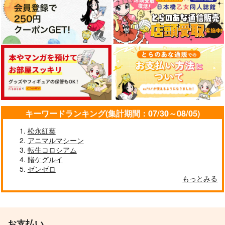
キーワードランキング(集計期間：07/30～08/05)
松永紅葉
アニマルマシーン
転生コロシアム
賭ケグルイ
ゼンゼロ
もっとみる
お支払い