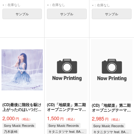
×：在庫なし
×：在庫なし
×：在庫なし
サンプル
サンプル
サンプル
(CD)最後に階段を駆け
(CD)「地獄楽」第二期
(CD)「地獄楽」第二期
上がったのはいつだ？
オープニングテーマ
オープニングテーマ
(Type-A)/乃木坂46
かすかなはな(通常盤)/
かすかなはな(完全生
2,000
1,500
2,985
円
円
キタニタツヤ feat.
円
産限定盤)/キタニタツ
（税込）
（税込）
（税込）
BABYMETAL
ヤ feat. BABYMETAL
Sony Music Records
Sony Music Records
Sony Music Records
乃木坂46
キタニタツヤ feat. BABYMETAL
キタニタツヤ feat. BABYMETAL