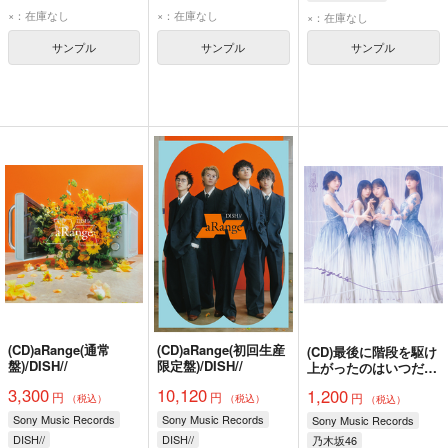
×：在庫なし
×：在庫なし
×：在庫なし
サンプル
サンプル
サンプル
(CD)aRange(通常
(CD)aRange(初回生産
(CD)最後に階段を駆け
盤)/DISH//
限定盤)/DISH//
上がったのはいつだ？
(通常盤)/乃木坂46
3,300
10,120
1,200
円
円
円
（税込）
（税込）
（税込）
Sony Music Records
Sony Music Records
Sony Music Records
DISH//
DISH//
乃木坂46