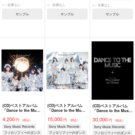
×：在庫なし
×：在庫なし
×：在庫なし
サンプル
サンプル
サンプル
(CD)ベストアルバム
(CD)ベストアルバム
(CD)ベストアルバム
「Dance to the Music
「Dance to the Music
「Dance to the Music
～Journey with
～Journey with
～Journey with
4,200
15,000
30,000
円
円
Philosophy no
Philosophy no
円
Philosophy no Dance
（税込）
（税込）
（税込）
Dance～」(通常盤)/フ
Dance～」(初回生産
～」(完全生産限定盤)/
Sony Music Records
Sony Music Records
Sony Music Records
ィロソフィーのダンス
限定盤)/フィロソフィ
フィロソフィーのダン
フィロソフィーのダンス
フィロソフィーのダンス
フィロソフィーのダンス
ーのダンス
ス