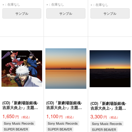
×：在庫なし
×：在庫なし
×：在庫なし
サンプル
サンプル
サンプル
(CD)「新劇場版銀魂-
(CD)「新劇場版銀魂-
(CD)「新劇場版銀魂-
吉原大炎上-」主題歌
吉原大炎上-」主題歌
吉原大炎上-」主題歌
燦然／生きがい(期間
燦然／生きがい(通常
燦然／生きがい(初回
1,650
1,100
3,300
円
円
生産限定アニメ
盤)/SUPER BEAVER
円
生産限定盤)/SUPER
（税込）
（税込）
（税込）
盤)/SUPER BEAVER
BEAVER
Sony Music Records
Sony Music Records
Sony Music Records
SUPER BEAVER
SUPER BEAVER
SUPER BEAVER