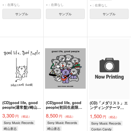
花
×：在庫なし
×：在庫なし
×：在庫なし
サンプル
サンプル
サンプル
(CD)good life, good
(CD)good life, good
(CD)「メダリスト」エ
people(通常盤)/崎山蒼
people(初回生産限定
ンディングテーマ
志
盤)/崎山蒼志
Rookies(期間生産限定
3,300
8,500
1,500
円
円
円
盤)/Conton Candy
（税込）
（税込）
（税込）
Sony Music Records
Sony Music Records
Sony Music Records
崎山蒼志
崎山蒼志
Conton Candy