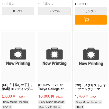
×：在庫なし
×：在庫なし
○：在庫あり
サンプル
サンプル
サンプル
カート
(CD)「【推しの子】」
(BD)22/7 LIVE at
(CD)「メダリスト」オ
第3期 エンディングテ
Tokyo College of
ープニングテーマ
ーマ セレナーデ(期間
Music 100th
Cold Night(完全生産
2,800
16,800
1,700
円
円
生産限定盤)/なとり
Anniversary Hall ～
円
限定盤)/HANA
（税込）
（税込）
（税込）
ANNIVERSARY LIVE
Sony Music Records
Sony Music Records
Sony Music Records
2025～
なとり
22/7(CV:相川奈央
HANA