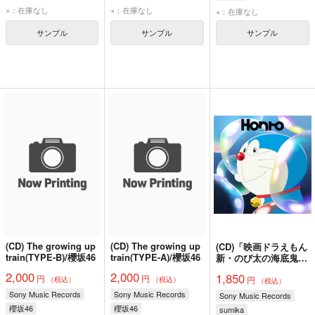
×：在庫なし
×：在庫なし
×：在庫なし
サンプル
サンプル
サンプル
(CD) The growing up
(CD) The growing up
(CD)「映画ドラえもん
train(TYPE-B)/櫻坂46
train(TYPE-A)/櫻坂46
新・のび太の海底鬼岩
城」主題歌 Honto(完
2,000
2,000
1,850
円
円
円
全生産限定盤)/sumika
（税込）
（税込）
（税込）
Sony Music Records
Sony Music Records
Sony Music Records
櫻坂46
櫻坂46
sumika