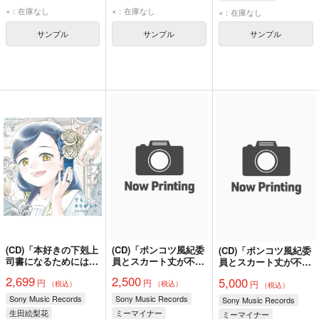
×：在庫なし
×：在庫なし
×：在庫なし
サンプル
サンプル
サンプル
(CD)「本好きの下剋上
(CD)「ポンコツ風紀委
(CD)「ポンコツ風紀委
司書になるためには手
員とスカート丈が不適
員とスカート丈が不適
段を選んでいられませ
切なJKの話」エンデ
切なJKの話」エンディ
2,699
2,500
5,000
円
円
ん 領主の養女」エン
ィングテーマ 部屋と
円
ングテーマ 部屋とガ
（税込）
（税込）
（税込）
ディングテーマ 今
ガラクタと私(通常盤)/
ラクタと私(初回生産
Sony Music Records
Sony Music Records
Sony Music Records
も、ありがとう(期間
ミーマイナー
限定盤)/ミーマイナー
生田絵梨花
ミーマイナー
ミーマイナー
生産限定盤)/生田絵梨