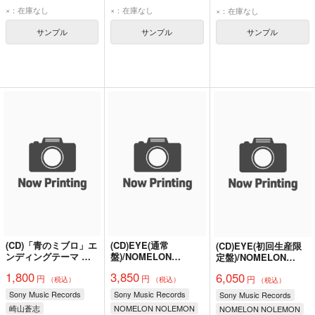
麻丘真央
天城サリー
×：在庫なし
×：在庫なし
×：在庫なし
河瀬詩
椎名桜月
サンプル
サンプル
サンプル
月城咲舞
望月りの)
(CD)「青のミブロ」エ
(CD)EYE(通常
(CD)EYE(初回生産限
ンディングテーマ 泡
盤)/NOMELON
定盤)/NOMELON
沫(完全生産限定盤)/崎
NOLEMON
NOLEMON
1,800
3,850
6,050
円
円
山蒼志
円
（税込）
（税込）
（税込）
Sony Music Records
Sony Music Records
Sony Music Records
崎山蒼志
NOMELON NOLEMON
NOMELON NOLEMON