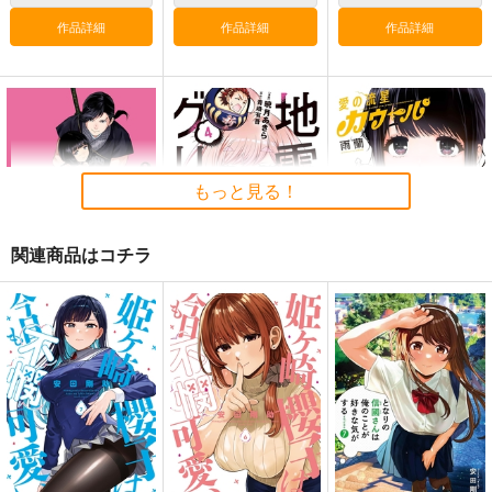
作品詳細
作品詳細
作品詳細
もっと見る！
関連商品はコチラ
勇気あるものより散
地雷グリコ 4
愛の流星カウーパ 4
れ 9
白泉社
白泉社
白泉社
759
759
円
円
（税込）
（税込）
759
円
（税込）
サンプル
サンプル
サンプル
作品詳細
作品詳細
作品詳細