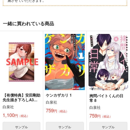
施させていただきます。
一緒に買われている商品
【有償特典】安田剛助
ケンカザカリ 1
拷問バイトくんの日
先生描き下ろしA3タ
常 8
白泉社
ペストリー（となりの
白泉社
白泉社
信國さんは俺のことが
759
円
（税込）
好きな気がする 7）
1,100
759
円
円
（税込）
（税込）
サンプル
サンプル
サンプル