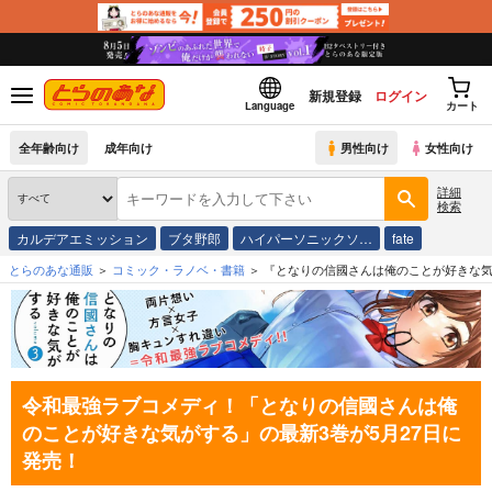
新規登録
ログイン
Language
カート
全年齢向け
成年向け
男性向け
女性向け
詳細
検索
カルデアエミッション
ブタ野郎
ハイパーソニックソ…
fate
とらのあな通販
コミック・ラノベ・書籍
『となりの信國さんは俺のことが好きな気が
令和最強ラブコメディ！「となりの信國さんは俺
のことが好きな気がする」の最新3巻が5月27日に
発売！