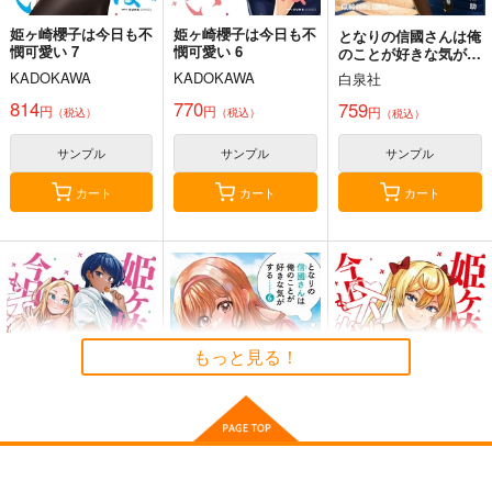
姫ヶ崎櫻子は今日も不
姫ヶ崎櫻子は今日も不
となりの信國さんは俺
憫可愛い 7
憫可愛い 6
のことが好きな気がす
る 7
KADOKAWA
KADOKAWA
白泉社
814
770
759
円
円
円
（税込）
（税込）
（税込）
サンプル
サンプル
サンプル
カート
カート
カート
猫ノ目ゆうかは語るべ
ふたりエッチ 95
愛の流星カウーパ 3
からず 1
白泉社
白泉社
白泉社
825
759
円
円
（税込）
（税込）
759
もっと見る！
円
（税込）
サンプル
サンプル
サンプル
作品詳細
作品詳細
作品詳細
姫ヶ崎櫻子は今日も不
となりの信國さんは俺
姫ヶ崎櫻子は今日も不