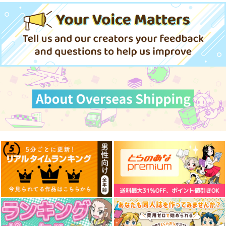
憫可愛い 5
のことが好きな気がす
憫可愛い 4
る 6
KADOKAWA
白泉社
KADOKAWA
726
715
726
円
円
円
（税込）
（税込）
（税込）
サンプル
サンプル
サンプル
カート
カート
カート
異世界に行ったので手
それでも書きたい有馬
拷問バイトくんの日
に職を持って生き延び
くん 1
常 6
ます 1
白泉社
白泉社
白泉社
759
759
759
円
円
円
（税込）
（税込）
（税込）
サンプル
サンプル
サンプル
作品詳細
作品詳細
作品詳細
となりの信國さんは俺
姫ケ崎櫻子は今日も不
となりの信國さんは俺
のことが好きな気がす
憫可愛い 3
のことが好きな気がす
る 5
る 2
白泉社
KADOKAWA
白泉社