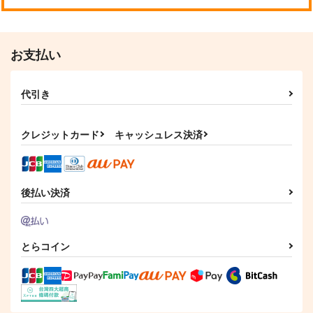
サンプル
サンプル
サンプル
カート
カート
カート
お支払い
代引き
変女～変な女子高
私のこと好きじゃなか
俺のこと、好きになら
生 甘栗千子～ 22
ったのかよ!? 1
ないで
ね。 episode02
白泉社
集英社インター
ジーオーティー
クレジットカード
キャッシュレス決済
759
770
825
円
円
円
（税込）
（税込）
（税込）
サンプル
サンプル
サンプル
後払い決済
作品詳細
作品詳細
作品詳細
じけんじゃけん! 6
草薙先生は試されてい
る。 1
とらコイン
白泉社
講談社
660
円
（税込）
704
円
（税込）
サンプル
サンプル