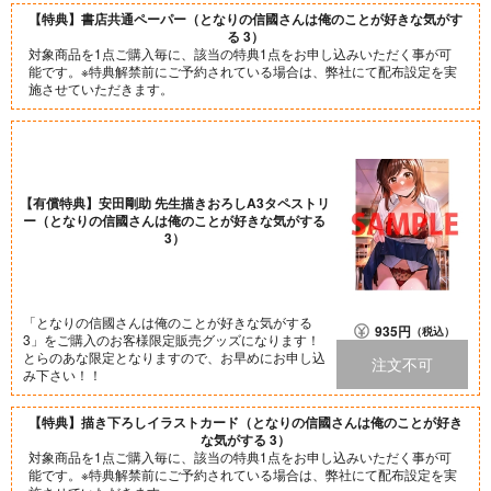
【特典】書店共通ペーパー（となりの信國さんは俺のことが好きな気がす
る 3）
対象商品を1点ご購入毎に、該当の特典1点をお申し込みいただく事が可
能です。※特典解禁前にご予約されている場合は、弊社にて配布設定を実
施させていただきます。
【有償特典】安田剛助 先生描きおろしA3タペストリ
ー（となりの信國さんは俺のことが好きな気がする
3）
「となりの信國さんは俺のことが好きな気がする
935
円
（税込）
3」をご購入のお客様限定販売グッズになります！
とらのあな限定となりますので、お早めにお申し込
注文不可
み下さい！！
【特典】描き下ろしイラストカード（となりの信國さんは俺のことが好き
な気がする 3）
対象商品を1点ご購入毎に、該当の特典1点をお申し込みいただく事が可
能です。※特典解禁前にご予約されている場合は、弊社にて配布設定を実