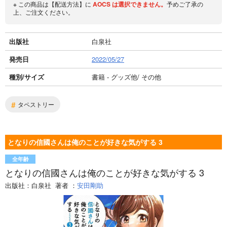
※ この商品は【配送方法】に
AOCS
は選択できません。
予めご了承の
上、ご注文ください。
出版社
白泉社
発売日
2022/05/27
種別/サイズ
書籍 - グッズ他/ その他
#
タペストリー
となりの信國さんは俺のことが好きな気がする 3
全年齢
となりの信國さんは俺のことが好きな気がする 3
出版社：
白泉社
著者
：
安田剛助