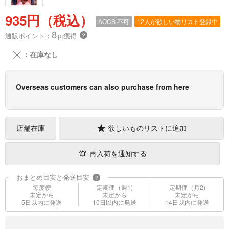
935円（税込）
AOCS
不可
12人が欲しい物リスト登録中
8
通販ポイント：
pt獲得
？
╳
：在庫なし
Overseas customers can also purchase from here
店舗在庫
欲しいものリストに追加
再入荷を通知する
おまとめ目安と発送目安
?
毎度便
定期便（週1)
定期便（月2)
未定から
未定から
未定から
5日以内に発送
10日以内に発送
14日以内に発送