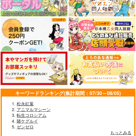
715
704
715
円
円
円
（税込）
（税込）
（税込）
サンプル
サンプル
サンプル
カート
カート
カート
俺と聖女がデキてるこ
俺と聖女がデキてるこ
妖怪王きゅん学園 1
とがバレたらこのパー
とがバレたらこのパー
白泉社
ティーは崩壊する 1
ティーは崩壊する 2
白泉社
白泉社
759
円
（税込）
759
759
円
円
（税込）
（税込）
サンプル
サンプル
サンプル
キーワードランキング(集計期間：07/30～08/05)
作品詳細
作品詳細
作品詳細
松永紅葉
アニマルマシーン
姫ケ崎櫻子は今日も不
となりの信國さんは俺
姫ケ崎櫻子は今日も不
転生コロシアム
憫可愛い 2
のことが好きな気がす
憫可愛い 1
賭ケグルイ
る 1
KADOKAWA
白泉社
KADOKAWA
ゼンゼロ
704
715
704
もっとみる
円
円
円
（税込）
（税込）
（税込）