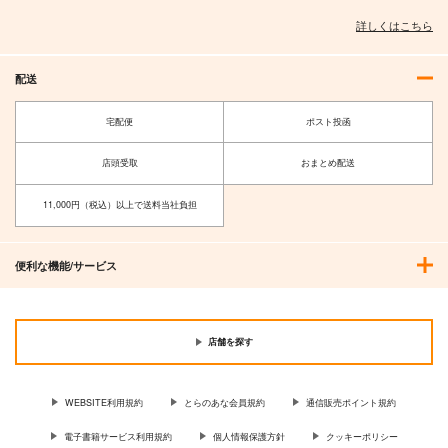
詳しくはこちら
カート
カート
配送
隣の席のイケメンが俺
姫ヶ崎櫻子は今日も不
のこと好きかもし 1
憫可愛い 7
宅配便
ポスト投函
芳文社
KADOKAWA
店頭受取
おまとめ配送
891
814
円
円
（税込）
（税込）
11,000円（税込）以上で送料当社負担
サンプル
サンプル
作品詳細
作品詳細
便利な機能/サービス
店舗を探す
WEBSITE利用規約
とらのあな会員規約
通信販売ポイント規約
電子書籍サービス利用規約
個人情報保護方針
クッキーポリシー