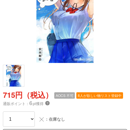
715円（税込）
AOCS
不可
8人が欲しい物リスト登録中
6
通販ポイント：
pt獲得
？
╳
：在庫なし