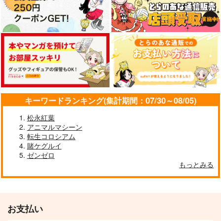
キーワードランキング(集計期間：07/30～08/05)
松永紅葉
アニマルマシーン
転生コロシアム
賭ケグルイ
ゼンゼロ
もっとみる
お支払い