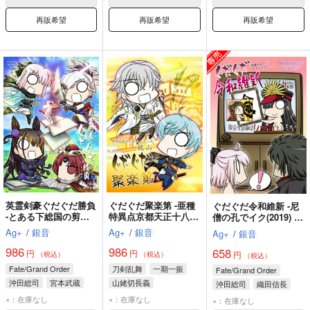
再販希望
再販希望
再販希望
英霊剣豪ぐだぐだ勝負
ぐだぐだ聚楽第 -亜種
ぐだぐだ令和維新 -尼
-とある下総国の剪定
特異点京都天正十八年
僧の孔でイク(2019) ヘ
事象-
桃山-
ヴンズホール-
Ag+
/
銀音
Ag+
/
銀音
Ag+
/
銀音
986
986
658
円
円
円
（税込）
（税込）
（税込）
Fate/Grand Order
刀剣乱舞
一期一振
Fate/Grand Order
沖田総司
宮本武蔵
山姥切長義
沖田総司
織田信長
紫式部
江雪左文字
土方歳三
×：在庫なし
×：在庫なし
×：在庫なし