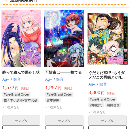
ム
ム
ム
表
表
表
示
示
示
酔って絡んで果たし状
可惜夜は────捨てる
ぐだぐだEXP -もうダ
メだこの再録とかNPC
Ag+
/
銀音
Ag+
/
銀音
なんとかしないと-
Ag+
/
銀音
1,572
1,257
円
円
（税込）
（税込）
3,300
円
（税込）
Fate/Grand Order
Fate/Grand Order
Fate/Grand Order
佐々木小次郎×宮本武蔵
宮本伊織
沖田総司
織田信長
宮本武蔵
ヤマトタケル
×：在庫なし
×：在庫なし
土方歳三
佐々木小次郎
宮本武蔵
×：在庫なし
宮本伊織
サンプル
サンプル
サンプル