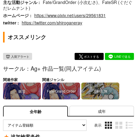
主な活動ジャンル
Fate/GrandOrder (小次むさ)、FateSR (ぐだぐ
だレムナント)
ホームページ
https://www.pixiv.net/users/29561831
twitter
https://twitter.com/shiroganeray
オススメリンク
入荷アラート
ポストする
LINEで送る
サークル：Ag+ 作品一覧(同人アイテム)
関連作家
関連ジャンル
銀音
Fate/Grand Order
刀剣乱舞
成年
全年齢
表示
3カ
2カ
1カ
追加検索条件
ラ
ラ
ラ