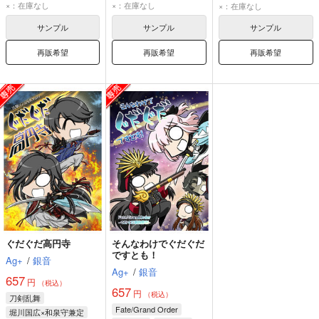
沖田総司〔オルタ〕
アーチャー・インフェルノ
土方歳三
×：在庫なし
×：在庫なし
×：在庫なし
岡田以蔵
サンプル
サンプル
サンプル
再販希望
再販希望
再販希望
ぐだぐだ高円寺
そんなわけでぐだぐだ
ですとも！
Ag+
/
銀音
Ag+
/
銀音
657
円
（税込）
657
円
（税込）
刀剣乱舞
Fate/Grand Order
堀川国広×和泉守兼定