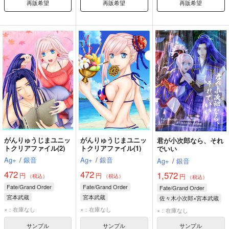
再販希望
再販希望
再販希望
がんりゅうじまユニッ
がんりゅうじまユニッ
君が小次郎なら、それ
トクリアファイル(2)
トクリアファイル(1)
でいい
Ag+
/
銀音
Ag+
/
銀音
Ag+
/
銀音
472
472
1,572
円
円
円
（税込）
（税込）
（税込）
Fate/Grand Order
Fate/Grand Order
Fate/Grand Order
宮本武蔵
宮本武蔵
佐々木小次郎×宮本武蔵
佐々木小次郎
佐々木小次郎
佐々木小次郎
×：在庫なし
×：在庫なし
×：在庫なし
宮本武蔵
サンプル
サンプル
サンプル