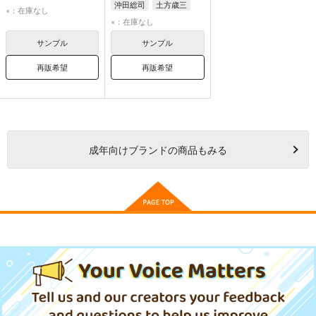
沖田総司
土方歳三
和泉守兼定
堀川国広
×：在庫なし
織田信長
×：在庫なし
サンプル
サンプル
再販希望
再販希望
成年
向けブランドの商品もみる