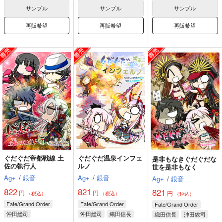
サンプル
サンプル
サンプル
再販希望
再販希望
再販希望
ぐだぐだ帝都戦線 土
ぐだぐだ温泉インフェ
是非もなきぐだぐだな
佐の執行人
ルノ
世を是非もなく
Ag+
/
銀音
Ag+
/
銀音
Ag+
/
銀音
822
821
821
円
円
円
（税込）
（税込）
（税込）
Fate/Grand Order
Fate/Grand Order
Fate/Grand Order
沖田総司
沖田総司
織田信長
織田信長
沖田総司