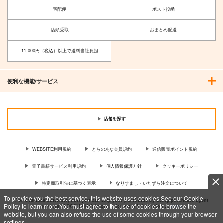
宅配便
ポスト投函
店頭受取
おまとめ配送
11,000円（税込）以上で送料当社負担
便利な機能/サービス
店舗を探す
WEBSITE利用規約
とらのあな会員規約
通信販売ポイント規約
電子書籍サービス利用規約
個人情報保護方針
クッキーポリシー
特定商取引法に基づく表示
なりすまし・いたずら注文について
To provide you the best service, this website uses cookies.See our Cookie
For Overseas customer, now you can ship your purchases by using purchases agent
Policy to learn more.You must agree to the use of cookies to browse the
services “AOCS”! Click {more…} for more information …
more
website, but you can also refuse the use of some cookies through your browser
settings.