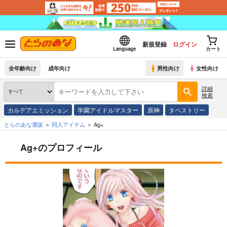
新規登録
ログイン
Language
カート
全年齢向け
成年向け
男性向け
女性向け
詳細
検索
カルデアエミッション
学園アイドルマスター
原神
タペストリー
とらのあな通販
同人アイテム
Ag+
Ag+のプロフィール