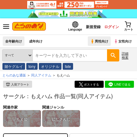
新規登録
ログイン
Language
カート
全年齢向け
成年向け
男性向け
女性向け
詳細
検索
賭ケグルイ
tony
オリジナル
fate
とらのあな通販
同人アイテム
もえハム
入荷アラート
ポストする
LINEで送る
サークル：もえハム 作品一覧(同人アイテム)
関連作家
関連ジャンル
もえ公
にじさんじ