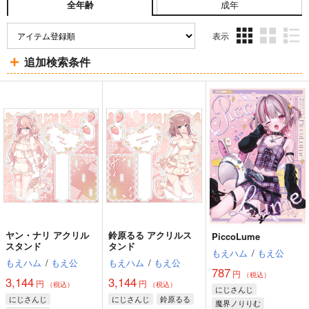
成年
全年齢
表示
3カ
2カ
1カ
追加検索条件
ラ
ラ
ラ
ム
ム
ム
表
表
表
示
示
示
ヤン・ナリ アクリル
鈴原るる アクリルス
PiccoLume
スタンド
タンド
もえハム
/
もえ公
もえハム
/
もえ公
もえハム
/
もえ公
787
円
（税込）
3,144
3,144
円
円
（税込）
（税込）
にじさんじ
にじさんじ
にじさんじ
鈴原るる
魔界ノりりむ