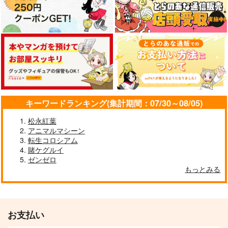
キーワードランキング(集計期間：07/30～08/05)
松永紅葉
アニマルマシーン
転生コロシアム
賭ケグルイ
ゼンゼロ
もっとみる
お支払い