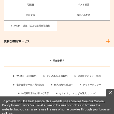
宅配便
ポスト投函
店頭受取
おまとめ配送
11,000円（税込）以上で送料当社負担
便利な機能/サービス
店舗を探す
WEBSITE利用規約
とらのあな会員規約
通信販売ポイント規約
電子書籍サービス利用規約
個人情報保護方針
クッキーポリシー
特定商取引法に基づく表示
なりすまし・いたずら注文について
To provide you the best service, this website uses cookies.See our Cookie
For Overseas customer, now you can ship your purchases by using purchases agent
Policy to learn more.You must agree to the use of cookies to browse the
services “AOCS”! Click {more…} for more information …
more
website, but you can also refuse the use of some cookies through your browser
settings.