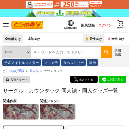
新規登録
ログイン
Language
カート
全年齢向け
成年向け
男性向け
女性向け
詳細
検索
学園アイドルマスター
マニャ子
タペストリー
原神
とらのあな通販
同人誌
カウンタック
入荷アラート
ポストする
LINEで送る
サークル：カウンタック 同人誌・同人グッズ一覧
関連作家
関連ジャンル
古事記王子
オリジナル