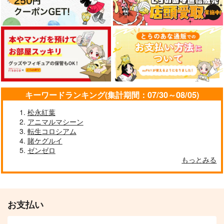
キーワードランキング(集計期間：07/30～08/05)
松永紅葉
アニマルマシーン
転生コロシアム
賭ケグルイ
ゼンゼロ
もっとみる
お支払い