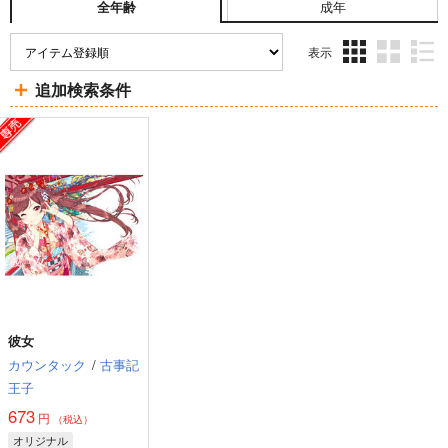
成年
全年齢
表示
3カ
2カ
1カ
追加検索条件
ラ
ラ
ラ
ム
ム
ム
表
表
表
示
示
示
彼女
カウンタック
/
古事記
王子
673
円
（税込）
オリジナル