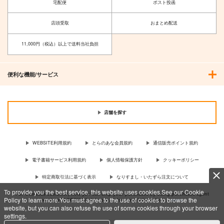
宅配便
ポスト投函
店頭受取
おまとめ配送
11,000円（税込）以上で送料当社負担
便利な機能/サービス
店舗を探す
WEBSITE利用規約
とらのあな会員規約
通信販売ポイント規約
電子書籍サービス利用規約
個人情報保護方針
クッキーポリシー
特定商取引法に基づく表示
なりすまし・いたずら注文について
To provide you the best service, this website uses cookies.See our Cookie
For Overseas customer, now you can ship your purchases by using purchases agent
Policy to learn more.You must agree to the use of cookies to browse the
services “AOCS”! Click {more…} for more information …
more
website, but you can also refuse the use of some cookies through your browser
settings.