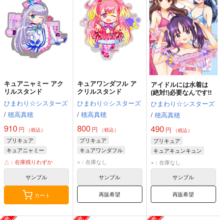
キュアニャミー アク
キュアワンダフル ア
アイドルには水着は
リルスタンド
クリルスタンド
(絶対!)必要なんです!!
ひまわり☆シスターズ
ひまわり☆シスターズ
ひまわり☆シスターズ
/
穂高真穂
/
穂高真穂
/
穂高真穂
910
800
490
円
円
円
（税込）
（税込）
（税込）
プリキュア
プリキュア
プリキュア
キュアニャミー
キュアワンダフル
キュアキュンキュン
キュアアイドル
△：在庫残りわずか
×：在庫なし
×：在庫なし
サンプル
サンプル
サンプル
再販希望
再販希望
カート