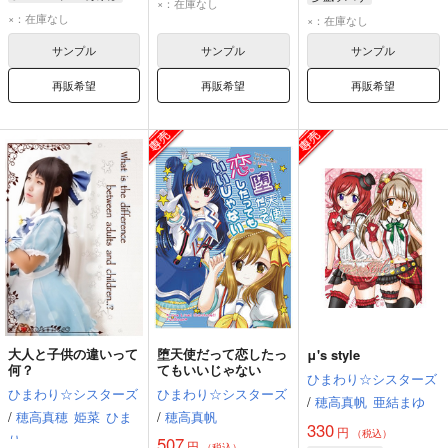
×：在庫なし
夕凪ツバサ
聖あげは
×：在庫なし
×：在庫なし
サンプル
サンプル
サンプル
再販希望
再販希望
再販希望
大人と子供の違いって
堕天使だって恋したっ
μ's style
何？
てもいいじゃない
ひまわり☆シスターズ
ひまわり☆シスターズ
ひまわり☆シスターズ
/
穂高真帆
亜結まゆ
/
穂高真穂
姫菜
ひま
/
穂高真帆
330
円
（税込）
り
507
円
（税込）