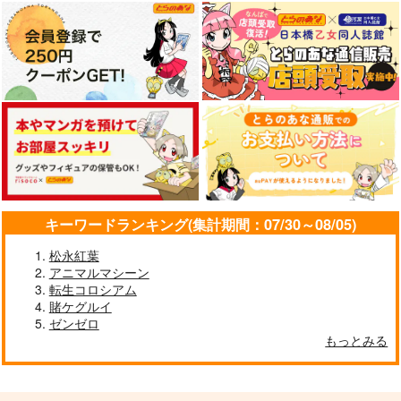
キーワードランキング(集計期間：07/30～08/05)
松永紅葉
アニマルマシーン
転生コロシアム
賭ケグルイ
ゼンゼロ
もっとみる