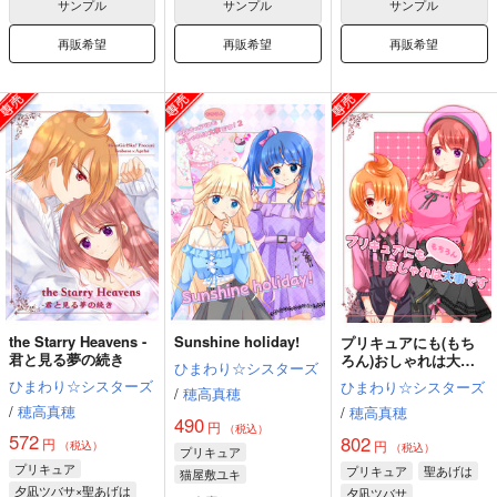
サンプル
サンプル
サンプル
再販希望
再販希望
再販希望
the Starry Heavens -
Sunshine holiday!
プリキュアにも(もち
君と見る夢の続き
ろん)おしゃれは大事
ひまわり☆シスターズ
です
ひまわり☆シスターズ
ひまわり☆シスターズ
/
穂高真穂
/
穂高真穂
/
穂高真穂
490
円
（税込）
572
802
円
円
（税込）
（税込）
プリキュア
プリキュア
プリキュア
聖あげは
猫屋敷ユキ
夕凪ツバサ×聖あげは
夕凪ツバサ
ソラ・ハレワタール