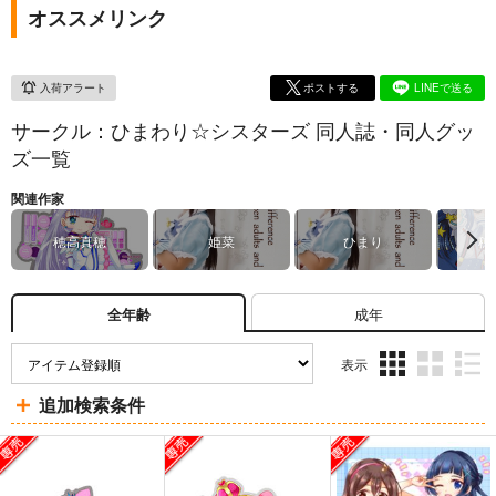
オススメリンク
入荷アラート
ポストする
LINEで送る
サークル：ひまわり☆シスターズ 同人誌・同人グッ
ズ一覧
関連作家
穂高真穂
姫菜
ひまり
穂
成年
全年齢
表示
3カ
2カ
1カ
追加検索条件
ラ
ラ
ラ
ム
ム
ム
表
表
表
示
示
示