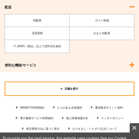
配送
宅配便
ポスト投函
店頭受取
おまとめ配送
11,000円（税込）以上で送料当社負担
便利な機能/サービス
店舗を探す
WEBSITE利用規約
とらのあな会員規約
通信販売ポイント規約
電子書籍サービス利用規約
個人情報保護方針
クッキーポリシー
特定商取引法に基づく表示
なりすまし・いたずら注文について
To provide you the best service, this website uses cookies.See our Cookie