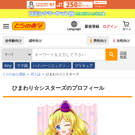
新規登録
ログイン
Language
カート
全年齢向け
成年向け
男性向け
女性向け
詳細
検索
tony
ウマ娘
ハイパーソニックソ…
プリキュア
とらのあな通販
同人誌
ひまわり☆シスターズ
ひまわり☆シスターズのプロフィール