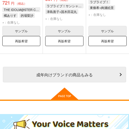
721
ラブライブ！
円
（税込）
ラブライブ！サンシャイン!!
東條希×絢瀬絵里
THE IDOLM@STER CINDERELLA GIRLS
津島善子×国木田花丸
南ことり
西木野真姫
×：在庫なし
橘ありす
的場梨沙
津島善子
国木田花丸
×：在庫なし
×：在庫なし
サンプル
サンプル
サンプル
再販希望
再販希望
再販希望
成年
向けブランドの商品もみる