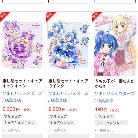
推し活セット・キュア
推し活セット・キュア
うちの子が一番なんだ
キュンキュン
ウインク
から!!
ひまわり☆シスターズ
ひまわり☆シスターズ
ひまわり☆シスターズ
/
穂高真穂
/
穂高真穂
/
穂高真穂
2,200
2,200
490
円
円
円
（税込）
（税込）
（税込）
プリキュア
プリキュア
プリキュア
キュアキュンキュン
キュアウインク
ソラ・ハレワタール
猫屋敷ユキ
×：在庫なし
×：在庫なし
×：在庫なし