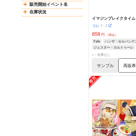
販売開始イベント名
在庫状況
イマジンブレイクタイム
コレ！
/
IZ
858
円
（税込）
Fate
ハンザ・セルバンテ
ジェスター・カルトゥーレ
×：在庫なし
サンプル
再販