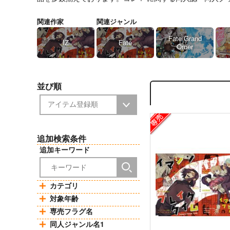
関連作家
関連ジャンル
Fate/Grand
IZ
Fate
Order
並び順
追加検索条件
追加キーワード
カテゴリ
対象年齢
専売フラグ名
同人ジャンル名1