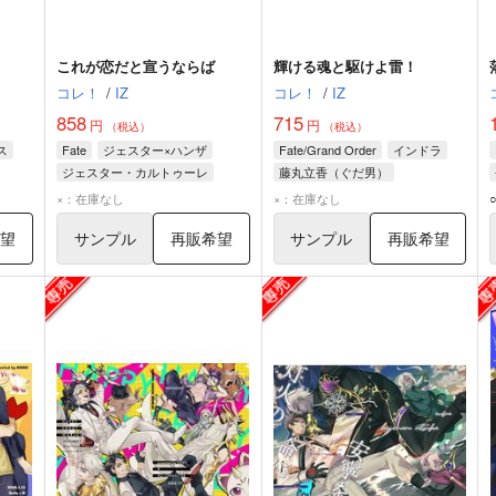
これが恋だと宣うならば
輝ける魂と駆けよ雷！
コレ！
/
IZ
コレ！
/
IZ
858
715
円
円
（税込）
（税込）
ス
Fate
ジェスター×ハンザ
Fate/Grand Order
インドラ
ジェスター・カルトゥーレ
藤丸立香（ぐだ男）
ハンザ・セルバンテス
×：在庫なし
×：在庫なし
希望
サンプル
再販希望
サンプル
再販希望