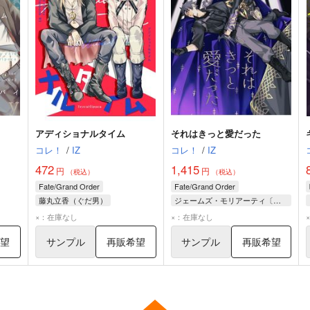
アディショナルタイム
それはきっと愛だった
コレ！
/
IZ
コレ！
/
IZ
472
1,415
円
円
（税込）
（税込）
Fate/Grand Order
Fate/Grand Order
藤丸立香（ぐだ男）
ジェームズ・モリアーティ〔ルーラー〕
ド
テスカトリポカ
藤丸立香（ぐだ男）
×：在庫なし
×：在庫なし
ケツァル・コアトル
新宿のアーチャー
希望
サンプル
再販希望
サンプル
再販希望