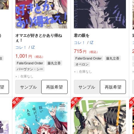
）
オマエが好きとかあり得ね
君の眼を
ぇ！
コレ！
/
IZ
コレ！
/
IZ
715
円
（税込）
1,001
円
（税込）
信
Fate/Grand Order
藤丸立香
Fate/Grand Order
藤丸立香
オベロン
バーヴァン・シー
×：在庫なし
×：在庫なし
希望
サンプル
再販希望
サンプル
再販希望