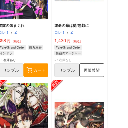
雷霆の気まぐれ
運命の糸は徒/悪戯に
コレ！
/
IZ
コレ！
/
IZ
858
1,430
円
円
（税込）
（税込）
Fate/Grand Order
藤丸立香
Fate/Grand Order
インドラ
新宿のアーチャー
ジェームズ・モリアーティ
○：在庫あり
×：在庫なし
藤丸立香（ぐだ男）
サンプル
カート
サンプル
再販希望