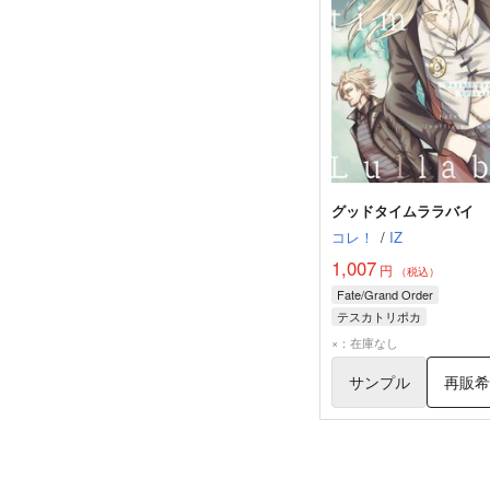
グッドタイムララバイ
コレ！
/
IZ
1,007
円
（税込）
Fate/Grand Order
テスカトリポカ
デイビット・ゼム・ヴォイ
×：在庫なし
藤丸立香（ぐだ男）
サンプル
再販