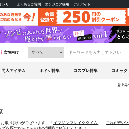
Bオンリー
よくあるご質問
エンジニア採用
アルバイト
女性向け
同人アイテム
ボドゲ特集
コスプレ特集
コミック
急上昇
覧
件お取り扱いがございます。「
イマジンブレイクタイム
」「
これが恋だ
ッズを探すならとらのあな通販にお任せください。