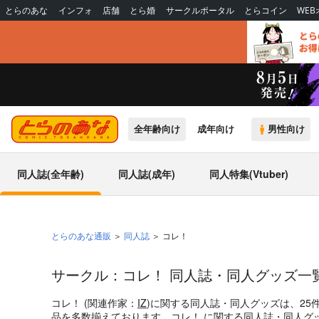
とらのあな
インフォ
店舗
とら婚
サークルポータル
とらコイン
WE
全年齢向け
成年向け
男性向け
同人誌(全年齢)
同人誌(成年)
同人特集(Vtuber)
とらのあな通販
同人誌
コレ！
サークル：コレ！ 同人誌・同人グッズ一
コレ！ (関連作家：
IZ
)に関する同人誌・同人グッズは、25
品を多数揃えております。コレ！ に関する同人誌・同人グ