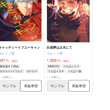
キャッチミーイフユーキャン
白昼夢は止水にて
コレ！
/
IZ
コレ！
/
IZ
897
1,806
円
円
（税込）
（税込）
吸血鬼すぐ死ぬ
NARUTO
うちはシスイ
ロナルド×ドラルク
ロナルド
うちはイタチ
うちは一族
ドラルク
×：在庫なし
×：在庫なし
サンプル
再販希望
サンプル
再販希望