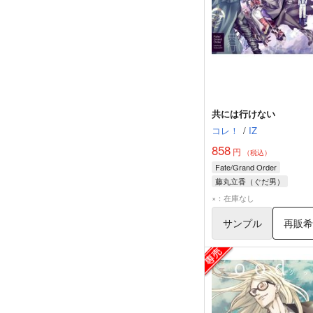
共には行けない
コレ！
/
IZ
858
円
（税込）
Fate/Grand Order
藤丸立香（ぐだ男）
巌窟王 エドモン・ダンテス
×：在庫なし
ジャンヌ・ダルク〔オルタ
サンプル
再販