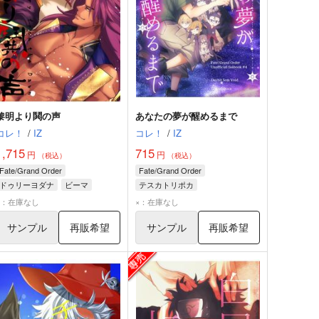
黎明より鬨の声
あなたの夢が醒めるまで
コレ！
/
IZ
コレ！
/
IZ
1,715
715
円
円
（税込）
（税込）
Fate/Grand Order
Fate/Grand Order
ドゥリーヨダナ
ビーマ
テスカトリポカ
デイビット・ゼム・ヴォイド
×：在庫なし
×：在庫なし
サンプル
再販希望
サンプル
再販希望