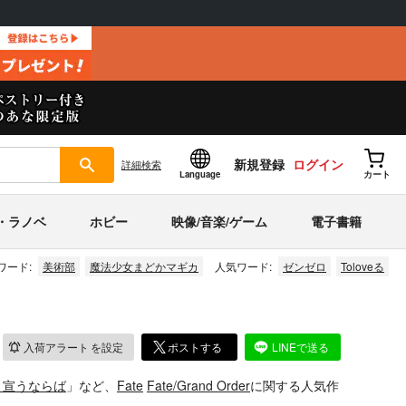
新規登録
ログイン
詳細
検索
Language
カート
・ラノベ
ホビー
映像/音楽/ゲーム
電子書籍
ワード:
美術部
魔法少女まどかマギカ
人気ワード:
ゼンゼロ
Toloveる
入荷アラート
を設定
ポストする
LINEで送る
と宣うならば
」など、
Fate
Fate/Grand Order
に関する人気作