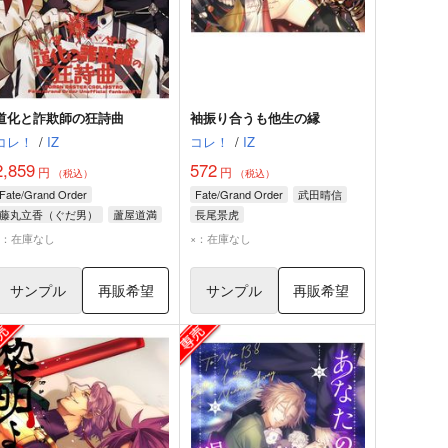
道化と詐欺師の狂詩曲
袖振り合うも他生の縁
コレ！
/
IZ
コレ！
/
IZ
2,859
572
円
円
（税込）
（税込）
Fate/Grand Order
Fate/Grand Order
武田晴信
藤丸立香（ぐだ男）
蘆屋道満
長尾景虎
アレッサンドロ・ディ・カリオストロ
×：在庫なし
×：在庫なし
サンプル
再販希望
サンプル
再販希望