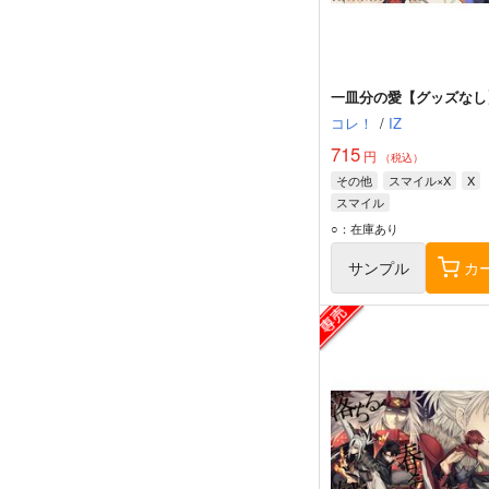
一皿分の愛【グッズなし
コレ！
/
IZ
715
円
（税込）
その他
スマイル×X
X
スマイル
○：在庫あり
サンプル
カ