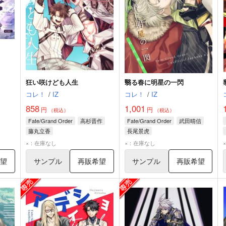
狂い咲けども人生
翳る春に明星の一閃
コレ！
/
IZ
コレ！
/
IZ
858
1,001
円
円
（税込）
（税込）
Fate/Grand Order
高杉晋作
Fate/Grand Order
武田晴信
藤丸立香
長尾景虎
×：在庫なし
×：在庫なし
〕
希望
サンプル
再販希望
サンプル
再販希望