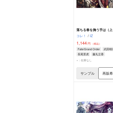
落ちる春を掬う手は（上
コレ！
/
IZ
1,144
円
（税込）
Fate/Grand Order
武田晴
長尾景虎
藤丸立香
×：在庫なし
サンプル
再販