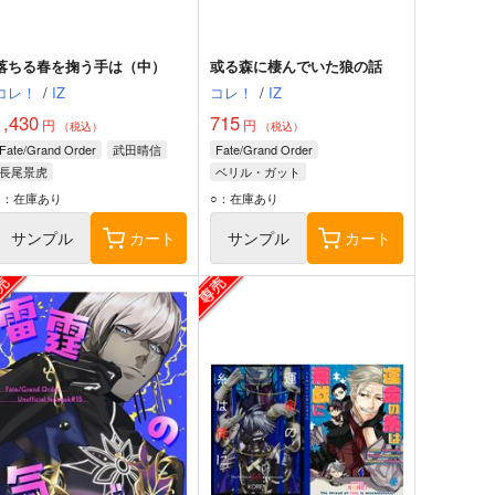
落ちる春を掬う手は（中）
或る森に棲んでいた狼の話
コレ！
/
IZ
コレ！
/
IZ
1,430
715
円
円
（税込）
（税込）
Fate/Grand Order
武田晴信
Fate/Grand Order
長尾景虎
ベリル・ガット
○：在庫あり
○：在庫あり
サンプル
カート
サンプル
カート