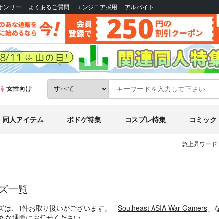
Bオンリー
よくあるご質問
エンジニア採用
アルバイト
女性向け
同人アイテム
ボドゲ特集
コスプレ特集
コミック
急上昇ワード:
ッズ一覧
ズは、1件お取り扱いがございます。「
Southeast ASIA War Gamers
」
のあな通販にお任せください。