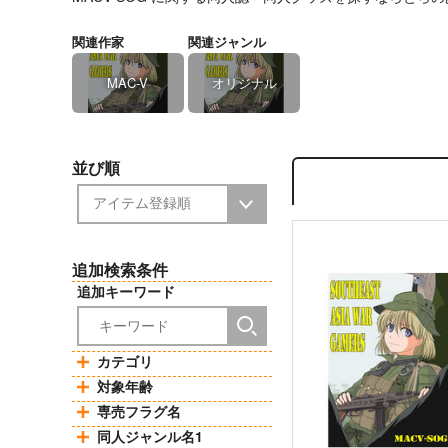
関連作家
関連ジャンル
MAC-V
オリジナル
並び順
追加検索条件
追加キーワード
カテゴリ
対象年齢
専売フラグ名
同人ジャンル名1