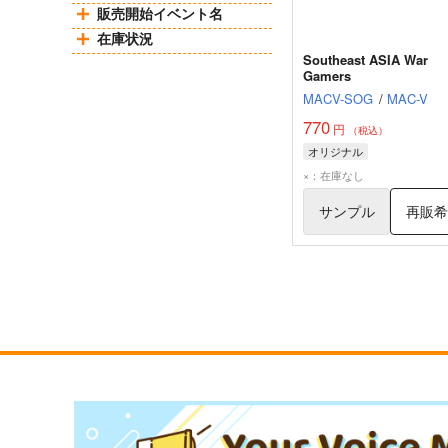
販売開始イベント名
在庫状況
Southeast ASIA War
Gamers
MACV-SOG
/
MAC-V
770
円
（税込）
オリジナル
×：在庫なし
サンプル
再販