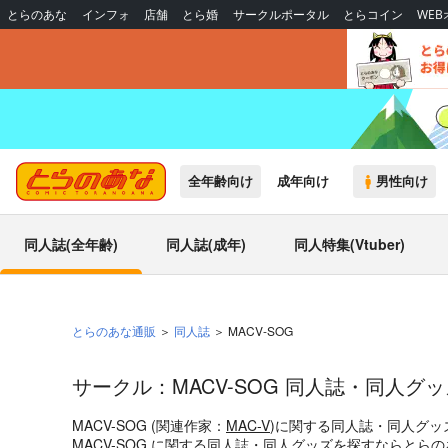
とらのあな
インフォ
店舗
とら婚
サークルポータル
とらコイン
WE
全年齢向け
成年向け
男性向け
同人誌(全年齢)
同人誌(成年)
同人特集(Vtuber)
とらのあな通販
同人誌
MACV-SOG
サークル：MACV-SOG 同人誌・同人グ
MACV-SOG (関連作家：
MAC-V
)に関する同人誌・同人グッ
MACV-SOG に関する同人誌・同人グッズを探すならとら