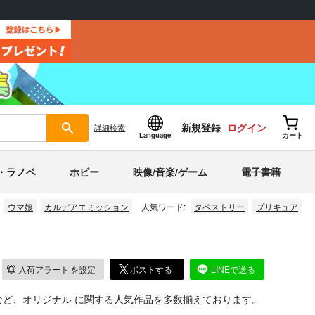
新規登録
ログイン
詳細
検索
Language
カート
・ラノベ
ホビー
映像/音楽/ゲーム
電子書籍
ウマ娘
カルデアエミッション
人気ワード:
タペストリー
プリキュア
入荷アラート
を設定
ポストする
LINEで送る
など、
オリジナル
に関する人気作品を多数揃えております。