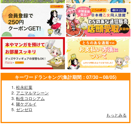
キーワードランキング(集計期間：07/30～08/05)
松永紅葉
アニマルマシーン
転生コロシアム
賭ケグルイ
ゼンゼロ
もっとみる