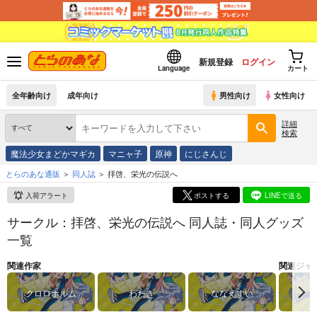
新規登録
ログイン
Language
カート
全年齢向け
成年向け
男性向け
女性向け
詳細
検索
魔法少女まどかマギカ
マニャ子
原神
にじさんじ
とらのあな通販
同人誌
拝啓、栄光の伝説へ
入荷アラート
ポストする
LINEで送る
サークル：拝啓、栄光の伝説へ 同人誌・同人グッズ
一覧
関連作家
関連ジャ
クロロホルム
わたき
ななえすい