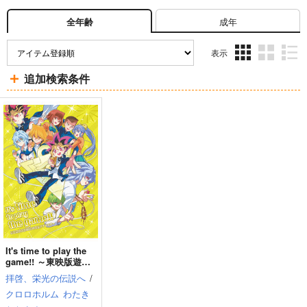
成年
全年齢
表示
3カ
2カ
1カ
追加検索条件
ラ
ラ
ラ
ム
ム
ム
表
表
表
示
示
示
It's time to play the
game!! ～東映版遊戯
王20周年記念アンソロ
拝啓、栄光の伝説へ
/
ジー～
クロロホルム
わたき