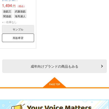
ななえすい
1,494
円
（税込）
遊戯王
武藤遊戯
闇遊戯
海馬瀬人
×：在庫なし
サンプル
再販希望
成年
向けブランドの商品もみる