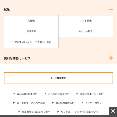
配送
宅配便
ポスト投函
店頭受取
おまとめ配送
11,000円（税込）以上で送料当社負担
便利な機能/サービス
店舗を探す
WEBSITE利用規約
とらのあな会員規約
通信販売ポイント規約
電子書籍サービス利用規約
個人情報保護方針
クッキーポリシー
特定商取引法に基づく表示
なりすまし・いたずら注文について