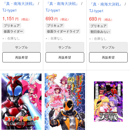
ー大戦
グ
『真・南海大決戦』
/
『真・南海大決戦』
/
『真・南海大決戦』
/
TJ-type1
TJ-type1
TJ-type1
1,151
693
693
円
円
円
（税込）
（税込）
（税込）
プリキュア
プリキュア
プリキュア
仮面ライダー
仮面ライダードライブ
朝日奈みらい
野乃はな
野乃はな
十六夜リコ
×：在庫なし
×：在庫なし
×：在庫なし
キュアエール
仮面ライダーエグゼイド
サンプル
サンプル
サンプル
再販希望
再販希望
再販希望