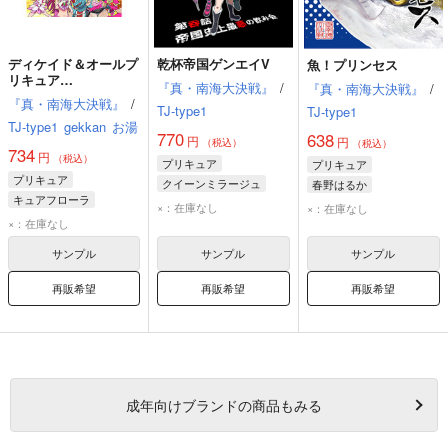
ディケイド＆オールプ
乾杯帝国ゲンエイV
魚！プリンセス
リキュア
『真・南海大決戦』
/
『真・南海大決戦』
/
ANTHOLOGY大戦
『真・南海大決戦』
/
TJ-type1
TJ-type1
TJ-type1
gekkan
お湯
770
638
円
円
（税込）
（税込）
734
円
（税込）
プリキュア
プリキュア
プリキュア
クイーンミラージュ
春野はるか
キュアフローラ
ホッシーワ
幻影帝国
キュアフローラ
×：在庫なし
×：在庫なし
仮面ライダーディケイド
×：在庫なし
春野はるか
サンプル
サンプル
サンプル
再販希望
再販希望
再販希望
成年
向けブランドの商品もみる