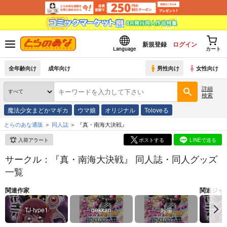
新規登録
ログイン
Language
カート
全年齢向け
成年向け
男性向け
女性向け
詳細
検索
魔法少女まどかマギカ
ウマ娘
オリジナル
Toloveる
とらのあな通販
同人誌
『真・南海大決戦』
入荷アラート
ポストする
LINEで送る
サークル：『真・南海大決戦』 同人誌・同人グッズ
一覧
関連作家
関連ジャ
TJ-type1
gekkan
お湯
プ