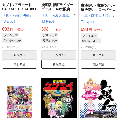
カブト×アラモード
漫画版 仮面ライダー
魔法使い×魔法つかい×
GOD SPEED RABBIT
ゴースト 60の眼魂と3
魔法使い スーパーマ
人のアイドル
ホー大戦
『真・南海大決戦』
/
『真・南海大決戦』
/
『真・南海大決戦』
/
TJ-type1
TJ-type1
TJ-type1
693
693
693
円
円
円
（税込）
（税込）
（税込）
プリキュア
プリキュア
プリキュア
宇佐美いちか
愛乃めぐみ
朝日奈みらい
仮面ライダーカブト
仮面ライダーゴースト
十六夜リコ
×：在庫なし
×：在庫なし
×：在庫なし
レッドマン
仮面ライダーウィザード
サンプル
サンプル
サンプル
再販希望
再販希望
再販希望