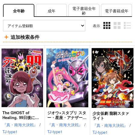
電子書籍全年
成年
電子書籍成年
全年齢
齢
表示
3カ
2カ
1カ
追加検索条件
ラ
ラ
ラ
ム
ム
ム
表
表
表
示
示
示
The GHOST of
ジオウ×スタプリ スタ
少女仮劇 龍騎スタァ
Healing. 99日後に死
ー・星座・アナザー
ライト
ぬ花寺
2019
『真・南海大決戦』
/
『真・南海大決戦』
/
『真・南海大決戦』
/
TJ-type1
TJ-type1
TJ-type1