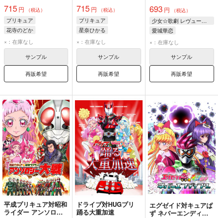
715
715
693
円
円
円
（税込）
（税込）
（税込）
プリキュア
プリキュア
少女☆歌劇 レヴュースタァライト
花寺のどか
星奈ひかる
愛城華恋
仮面ライダーディエンド
仮面ライダージオウ
仮面ライダー龍騎
×：在庫なし
×：在庫なし
×：在庫なし
仮面ライダーカイザ
キュアスター
大場なな
サンプル
サンプル
サンプル
再販希望
再販希望
再販希望
平成プリキュア対昭和
ドライブ対HUGプリ
エグゼイド対キュアぱ
ライダー アンソロジ
踊る大重加速
ず ネバーエンディン