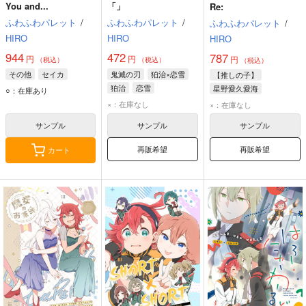
You and...
「」
Re:
ふわふわパレット
/
ふわふわパレット
/
ふわふわパレット
/
HIRO
HIRO
HIRO
944
472
787
円
円
円
（税込）
（税込）
（税込）
その他
セイカ
鬼滅の刃
狛治×恋雪
【推しの子】
狛治
恋雪
星野愛久愛海
○：在庫あり
星野瑠美衣
×：在庫なし
×：在庫なし
斉藤ミヤコ
サンプル
サンプル
サンプル
再販希望
再販希望
カート