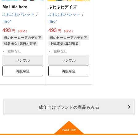
My little hero
ふわふわデイズ
ふわふわパレット
/
ふわふわパレット
/
Hiro*
Hiro*
493
493
円
円
（税込）
（税込）
僕のヒーローアカデミア
僕のヒーローアカデミア
緑谷出久×麗日お茶子
上鳴電気×耳郎響香
麗日お茶子
緑谷出久
耳郎響香
上鳴電気
×：在庫なし
×：在庫なし
サンプル
サンプル
再販希望
再販希望
成年
向けブランドの商品もみる