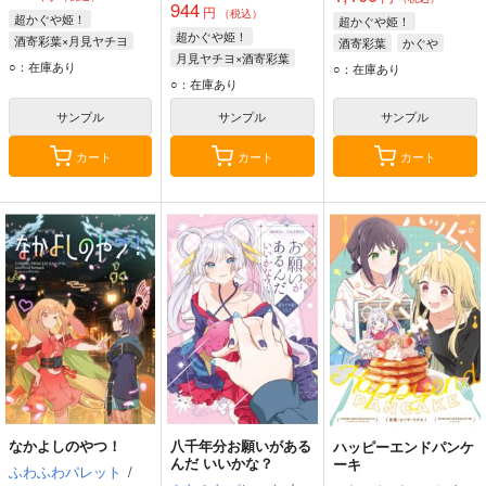
944
円
（税込）
超かぐや姫！
超かぐや姫！
超かぐや姫！
酒寄彩葉×月見ヤチヨ
酒寄彩葉
かぐや
月見ヤチヨ×酒寄彩葉
酒寄彩葉
月見ヤチヨ
酒寄朝日
○：在庫あり
○：在庫あり
月見ヤチヨ
酒寄彩葉
○：在庫あり
FUSHI
サンプル
サンプル
サンプル
カート
カート
カート
なかよしのやつ！
八千年分お願いがある
ハッピーエンドパンケ
んだ いいかな？
ーキ
ふわふわパレット
/