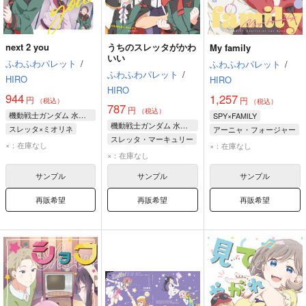
next 2 you
うちのスレッタがかわ
My family
いい
ふわふわパレット
/
ふわふわパレット
/
ふわふわパレット
/
HIRO
HIRO
HIRO
944
1,257
円
円
（税込）
（税込）
787
円
（税込）
機動戦士ガンダム 水星の魔女
SPY×FAMILY
機動戦士ガンダム 水星の魔女
スレッタ×ミオリネ
アーニャ・フォージャー
スレッタ・マーキュリー
スレッタ・マーキュリー
ロイド・フォージャー
×：在庫なし
×：在庫なし
ミオリネ・レンブラン
×：在庫なし
ミオリネ・レンブラン
ヨル・フォージャー
エラン・ケレス
ニカ・ナナウラ
サンプル
サンプル
サンプル
再販希望
再販希望
再販希望