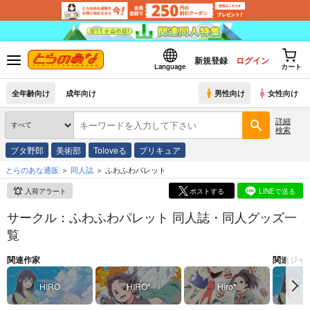
新規登録
ログイン
Language
カート
全年齢向け
成年向け
男性向け
女性向け
詳細
検索
ブタ野郎
美術部
Toloveる
プリキュア
とらのあな通販
同人誌
ふわふわパレット
入荷アラート
ポストする
LINEで送る
サークル：ふわふわパレット 同人誌・同人グッズ一
覧
関連作家
関連ジャ
HIRO
HIRO*
Hiro*
超か