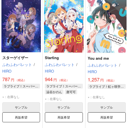
スターゲイザー
Starting
You and me
ふわふわパレット
/
ふわふわパレット
/
ふわふわパレット
/
HIRO
HIRO
HIRO
787
944
1,257
円
円
円
（税込）
（税込）
（税込）
ラブライブ！スーパースター!!
ラブライブ！スーパースター!!
ラブライブ！虹ヶ咲学園スクールアイドル同好会
澁谷かのん
唐可可
×：在庫なし
×：在庫なし
嵐千砂都
×：在庫なし
サンプル
サンプル
サンプル
再販希望
再販希望
再販希望