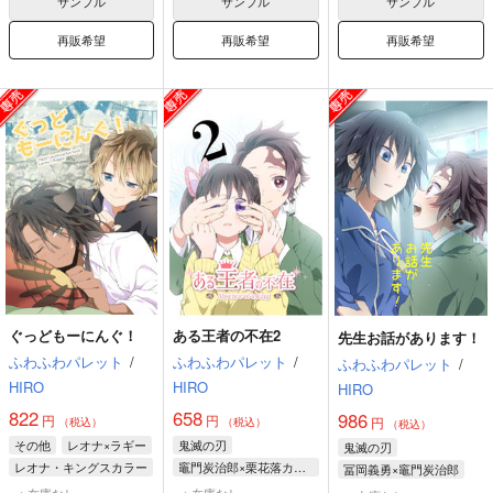
サンプル
サンプル
サンプル
再販希望
再販希望
再販希望
ぐっどもーにんぐ！
ある王者の不在2
先生お話があります！
ふわふわパレット
/
ふわふわパレット
/
ふわふわパレット
/
HIRO
HIRO
HIRO
822
658
986
円
円
円
（税込）
（税込）
（税込）
その他
レオナ×ラギー
鬼滅の刃
鬼滅の刃
レオナ・キングスカラー
竈門炭治郎×栗花落カナヲ
冨岡義勇×竈門炭治郎
ラギー・ブッチ
竈門炭治郎
竈門炭治郎
冨岡義勇