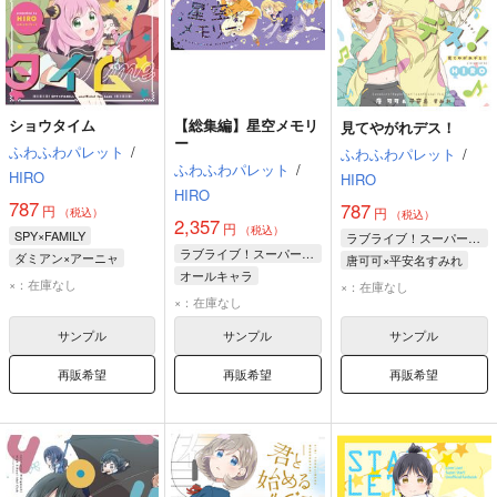
ショウタイム
【総集編】星空メモリ
見てやがれデス！
ー
ふわふわパレット
/
ふわふわパレット
/
ふわふわパレット
/
HIRO
HIRO
HIRO
787
787
円
円
（税込）
（税込）
2,357
円
（税込）
SPY×FAMILY
ラブライブ！スーパースター!!
ラブライブ！スーパースター!!
ダミアン×アーニャ
唐可可×平安名すみれ
オールキャラ
アーニャ・フォージャー
唐可可
平安名すみれ
×：在庫なし
×：在庫なし
×：在庫なし
ダミアン・デズモンド
ロイド・フォージャー
サンプル
サンプル
サンプル
再販希望
再販希望
再販希望