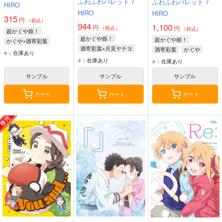
ふわふわパレット
/
ふわふわパレット
/
HIRO
HIRO
HIRO
315
円
（税込）
944
1,100
円
円
（税込）
（税込）
超かぐや姫！
超かぐや姫！
超かぐや姫！
かぐや×酒寄彩葉
酒寄彩葉×月見ヤチヨ
酒寄彩葉
かぐや
酒寄彩葉
かぐや
○：在庫あり
酒寄彩葉
月見ヤチヨ
月見ヤチヨ
○：在庫あり
○：在庫あり
サンプル
サンプル
サンプル
カート
カート
カート