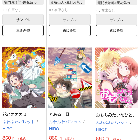
竈門炭治郎×栗花落カナヲ
緑谷出久×麗日お茶子
竈門炭治郎×栗花落カナヲ
竈門炭治郎
緑谷出久
麗日お茶子
竈門炭治郎
×：在庫なし
×：在庫なし
×：在庫なし
栗花落カナヲ
栗花落カナヲ
サンプル
サンプル
サンプル
再販希望
再販希望
再販希望
花とオオカミ
とある一日
おもちみたいなひと。
ふわふわパレット
/
ふわふわパレット
/
ふわふわパレット
/
HIRO*
HIRO*
HIRO*
860
860
860
円
円
円
（税込）
（税込）
（税込）