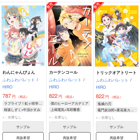
わんにゃんぴょん
カーテンコール
トリックオアトリート
ふわふわパレット
/
ふわふわパレット
/
ふわふわパレット
/
HIRO
HIRO
HIRO
787
822
822
円
円
円
（税込）
（税込）
（税込）
ラブライブ！虹ヶ咲学園スクールアイドル同好会
僕のヒーローアカデミア
鬼滅の刃
桜坂しずく×中須かすみ
上鳴電気×耳郎響香
竈門炭治郎×栗花落カナヲ
高咲侑
中須かすみ
上鳴電気
耳郎響香
竈門炭治郎
×：在庫なし
×：在庫なし
×：在庫なし
桜坂しずく
栗花落カナヲ
サンプル
サンプル
サンプル
再販希望
再販希望
再販希望