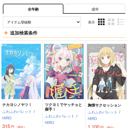
成年
全年齢
表示
3カ
2カ
1カ
追加検索条件
ラ
ラ
ラ
ム
ム
ム
表
表
表
示
示
示
ナカヨシノヤツ！
ツクヨミでヤッチョと
胸懐サクセッション
握手！
ふわふわパレット
/
ふわふわパレット
/
ふわふわパレット
/
HIRO
HIRO
HIRO
315
1,100
円
円
（税込）
（税込）