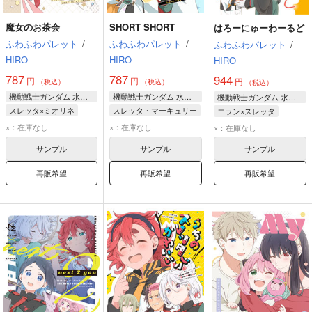
魔女のお茶会
SHORT SHORT
はろーにゅーわーるど
ふわふわパレット
/
ふわふわパレット
/
ふわふわパレット
/
HIRO
HIRO
HIRO
787
787
944
円
円
円
（税込）
（税込）
（税込）
機動戦士ガンダム 水星の魔女
機動戦士ガンダム 水星の魔女
機動戦士ガンダム 水星の魔女
スレッタ×ミオリネ
スレッタ・マーキュリー
エラン×スレッタ
スレッタ・マーキュリー
ソフィ・プロネ
スレッタ・マーキュリー
×：在庫なし
×：在庫なし
×：在庫なし
ミオリネ・レンブラン
フェルシー・ロロ
エラン・ケレス
サンプル
サンプル
サンプル
グエル・ジェターク
ベルメリア・ウィンストン
再販希望
再販希望
再販希望