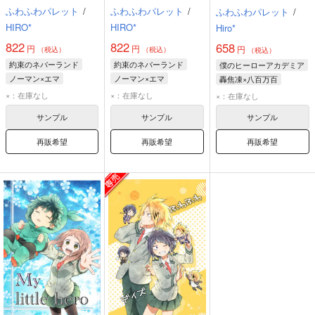
ふわふわパレット
/
ふわふわパレット
/
ふわふわパレット
/
HIRO*
HIRO*
Hiro*
822
822
658
円
円
円
（税込）
（税込）
（税込）
約束のネバーランド
約束のネバーランド
僕のヒーローアカデミア
ノーマン×エマ
ノーマン×エマ
轟焦凍×八百万百
ノーマン
レイ
エマ
オールキャラ
八百万百
轟焦凍
×：在庫なし
×：在庫なし
×：在庫なし
サンプル
サンプル
サンプル
再販希望
再販希望
再販希望