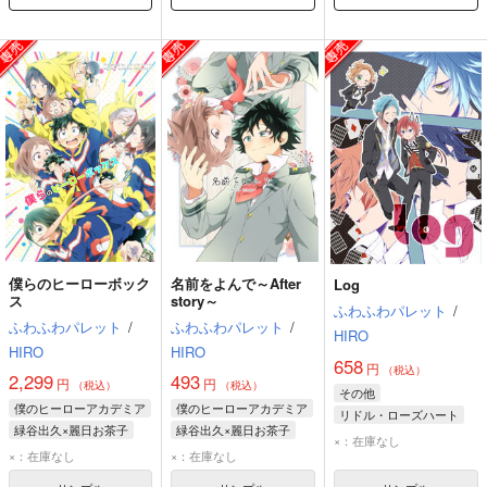
僕らのヒーローボック
名前をよんで～After
Log
ス
story～
ふわふわパレット
/
ふわふわパレット
/
ふわふわパレット
/
HIRO
HIRO
HIRO
658
円
（税込）
2,299
493
円
円
（税込）
（税込）
その他
僕のヒーローアカデミア
僕のヒーローアカデミア
リドル・ローズハート
緑谷出久×麗日お茶子
緑谷出久×麗日お茶子
フロイド・リーチ
×：在庫なし
緑谷出久
麗日お茶子
緑谷出久
麗日お茶子
×：在庫なし
×：在庫なし
ジャミル・バイパー
耳郎響香