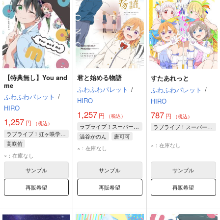
【特典無し】You and
君と始める物語
すたあれっと
me
ふわふわパレット
/
ふわふわパレット
/
ふわふわパレット
/
HIRO
HIRO
HIRO
1,257
787
円
円
（税込）
（税込）
1,257
円
（税込）
ラブライブ！スーパースター!!
ラブライブ！スーパースター!!
ラブライブ！虹ヶ咲学園スクールアイドル同好会
澁谷かのん
唐可可
高咲侑
×：在庫なし
×：在庫なし
×：在庫なし
サンプル
サンプル
サンプル
再販希望
再販希望
再販希望