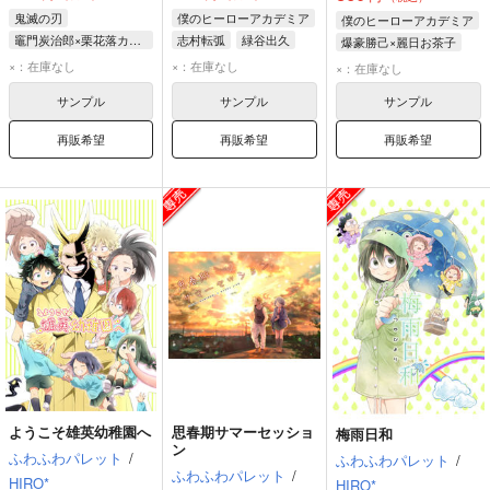
鬼滅の刃
僕のヒーローアカデミア
僕のヒーローアカデミア
竈門炭治郎×栗花落カナヲ
志村転弧
緑谷出久
爆豪勝己×麗日お茶子
竈門炭治郎
麗日お茶子
爆豪勝己
×：在庫なし
×：在庫なし
×：在庫なし
栗花落カナヲ
サンプル
サンプル
サンプル
再販希望
再販希望
再販希望
ようこそ雄英幼稚園へ
思春期サマーセッショ
梅雨日和
ン
ふわふわパレット
/
ふわふわパレット
/
ふわふわパレット
/
HIRO*
HIRO*