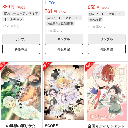
HIRO*
860
658
円
円
（税込）
（税込）
761
円
（税込）
僕のヒーローアカデミア
僕のヒーローアカデミア
僕のヒーローアカデミア
オールキャラ
蛙吹梅雨
上鳴電気×耳郎響香
×：在庫なし
×：在庫なし
耳郎響香
上鳴電気
×：在庫なし
サンプル
サンプル
サンプル
再販希望
再販希望
再販希望
この世界の護りかた
SCORE
空回りディリジェント