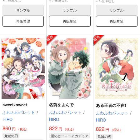
×：在庫なし
×：在庫なし
×：在庫なし
栗花落カナヲ
サンプル
サンプル
サンプル
再販希望
再販希望
再販希望
sweet×sweet
名前をよんで
ある王者の不在1
ふわふわパレット
/
ふわふわパレット
/
ふわふわパレット
/
HIRO
HIRO
HIRO
860
822
822
円
円
円
（税込）
（税込）
（税込）
鬼滅の刃
僕のヒーローアカデミア
鬼滅の刃