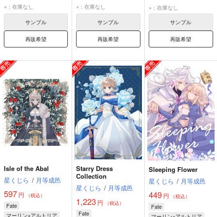
アルトリア・ペンドラゴン
アルトリア・ペンドラゴン
アルトリア・ペンドラゴン
×：在庫なし
×：在庫なし
×：在庫なし
衛宮士郎
遠坂凛
ギルガメッシュ
ギルガメッシュ
サンプル
サンプル
サンプル
マーリン
再販希望
再販希望
再販希望
Isle of the Abal
Starry Dress
Sleeping Flower
Collection
星くじら
/
月等成邑
星くじら
/
月等成邑
星くじら
/
月等成邑
597
449
円
円
（税込）
（税込）
1,223
円
（税込）
Fate
Fate
Fate
マーリン×アルトリア
マーリン×アルトリア