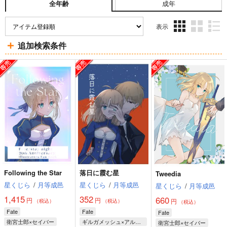
成年
全年齢
表示
3カ
2カ
1カ
追加検索条件
ラ
ラ
ラ
ム
ム
ム
表
表
表
示
示
示
Following the Star
落日に霞む星
Tweedia
星くじら
/
月等成邑
星くじら
/
月等成邑
星くじら
/
月等成邑
1,415
352
660
円
円
円
（税込）
（税込）
（税込）
Fate
Fate
Fate
衛宮士郎×セイバー
ギルガメッシュ×アルトリア
衛宮士郎×セイバー