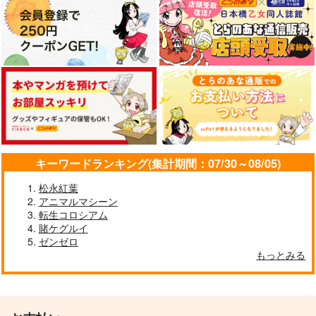
キーワードランキング(集計期間：07/30～08/05)
松永紅葉
アニマルマシーン
転生コロシアム
賭ケグルイ
ゼンゼロ
もっとみる