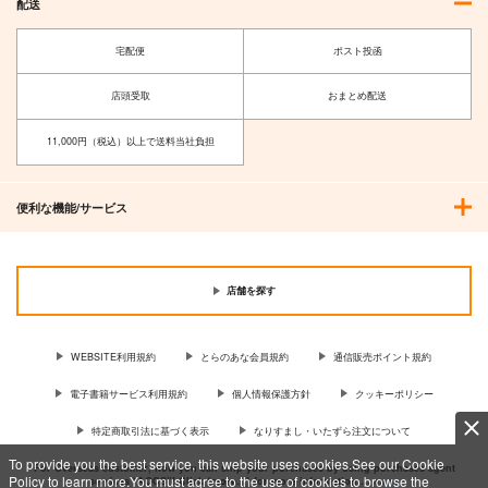
配送
宅配便
ポスト投函
店頭受取
おまとめ配送
11,000円（税込）以上で送料当社負担
便利な機能/サービス
店舗を探す
WEBSITE利用規約
とらのあな会員規約
通信販売ポイント規約
電子書籍サービス利用規約
個人情報保護方針
クッキーポリシー
特定商取引法に基づく表示
なりすまし・いたずら注文について
To provide you the best service, this website uses cookies.See our Cookie
For Overseas customer, now you can ship your purchases by using purchases agent
Policy to learn more.You must agree to the use of cookies to browse the
services “AOCS”! Click {more…} for more information …
more