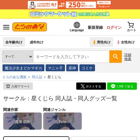
新規登録
ログイン
Language
カート
全年齢向け
成年向け
男性向け
女性向け
詳細
検索
魔法少女まどかマギカ
マニャ子
原神
コミケ
とらのあな通販
同人誌
星くじら
入荷アラート
ポストする
LINEで送る
サークル：星くじら 同人誌・同人グッズ一覧
関連作家
関連ジャンル
月等成邑
Fate