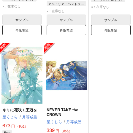
アルトリア・ペンドラゴン
アルトリア・ペンドラゴン
アルトリア・ペンドラゴン
×：在庫なし
×：在庫なし
×：在庫なし
マーリン
マーリン
サンプル
サンプル
サンプル
再販希望
再販希望
再販希望
キミに花咲く王冠を
NEVER TAKE the
CROWN
星くじら
/
月等成邑
星くじら
/
月等成邑
673
円
（税込）
339
円
（税込）
Fate