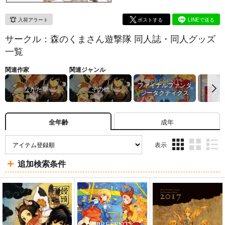
入荷アラート
ポストする
LINEで送る
サークル：森のくまさん遊撃隊 同人誌・同人グッズ
一覧
関連作家
関連ジャンル
ファイナルファンタ
なかた華
その他
ジータクティクス
成年
全年齢
表示
3カ
2カ
1カ
追加検索条件
ラ
ラ
ラ
ム
ム
ム
表
表
表
示
示
示