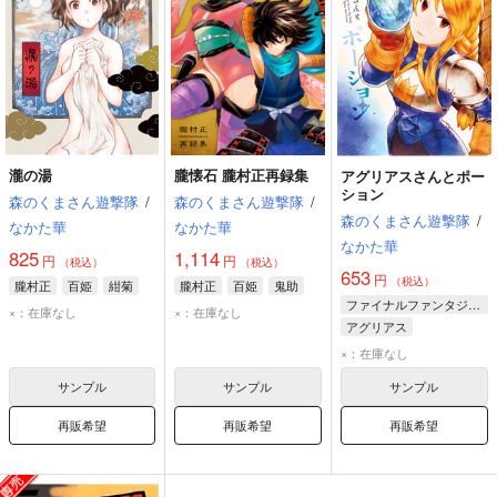
瀧の湯
朧懐石 朧村正再録集
アグリアスさんとポー
ション
森のくまさん遊撃隊
/
森のくまさん遊撃隊
/
森のくまさん遊撃隊
/
なかた華
なかた華
なかた華
825
1,114
円
円
（税込）
（税込）
653
円
（税込）
朧村正
百姫
紺菊
朧村正
百姫
鬼助
ファイナルファンタジータクティクス
×：在庫なし
×：在庫なし
アグリアス
×：在庫なし
サンプル
サンプル
サンプル
再販希望
再販希望
再販希望