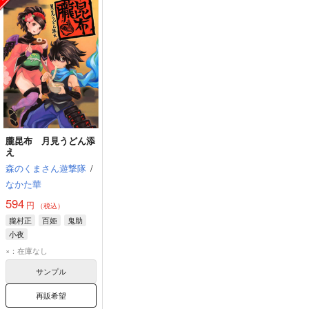
朧昆布 月見うどん添
え
森のくまさん遊撃隊
/
なかた華
594
円
（税込）
朧村正
百姫
鬼助
小夜
×：在庫なし
サンプル
再販希望