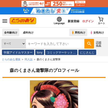
新規登録
ログイン
Language
カート
全年齢向け
成年向け
男性向け
女性向け
詳細
検索
学園アイドルマスター
tony
コミックマーケット…
にじさんじ
とらのあな通販
同人誌
森のくまさん遊撃隊
森のくまさん遊撃隊のプロフィール