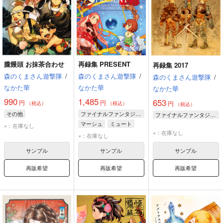
朧饅頭 お抹茶合わせ
再録集 PRESENT
再録集 2017
森のくまさん遊撃隊
/
森のくまさん遊撃隊
/
森のくまさん遊撃隊
/
なかた華
なかた華
なかた華
990
1,485
653
円
円
円
（税込）
（税込）
（税込）
その他
ファイナルファンタジータクティクス
ファイナルファンタジータクティクス
マーシュ
ミュート
×：在庫なし
×：在庫なし
リッツ
×：在庫なし
サンプル
サンプル
サンプル
再販希望
再販希望
再販希望