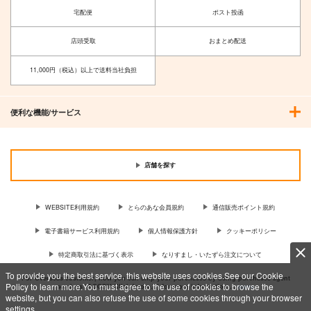
宅配便
ポスト投函
店頭受取
おまとめ配送
11,000円（税込）以上で送料当社負担
便利な機能/サービス
店舗を探す
WEBSITE利用規約
とらのあな会員規約
通信販売ポイント規約
電子書籍サービス利用規約
個人情報保護方針
クッキーポリシー
特定商取引法に基づく表示
なりすまし・いたずら注文について
To provide you the best service, this website uses cookies.See our Cookie
For Overseas customer, now you can ship your purchases by using purchases agent
Policy to learn more.You must agree to the use of cookies to browse the
services “AOCS”! Click {more…} for more information …
more
website, but you can also refuse the use of some cookies through your browser
settings.