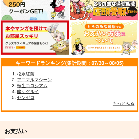
キーワードランキング(集計期間：07/30～08/05)
松永紅葉
アニマルマシーン
転生コロシアム
賭ケグルイ
ゼンゼロ
もっとみる
お支払い