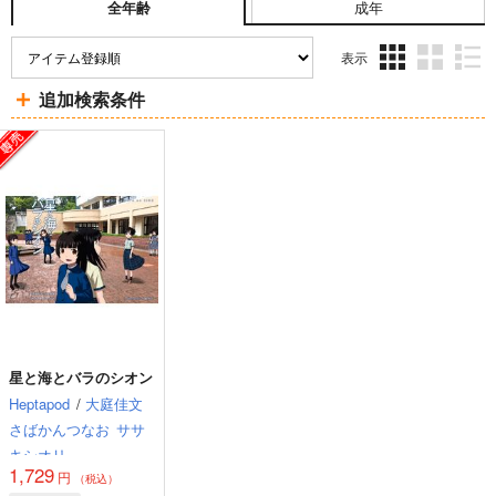
成年
全年齢
表示
3カ
2カ
1カ
追加検索条件
ラ
ラ
ラ
ム
ム
ム
表
表
表
示
示
示
星と海とバラのシオン
Heptapod
/
大庭佳文
さばかんつなお
ササ
キシオリ
1,729
円
（税込）