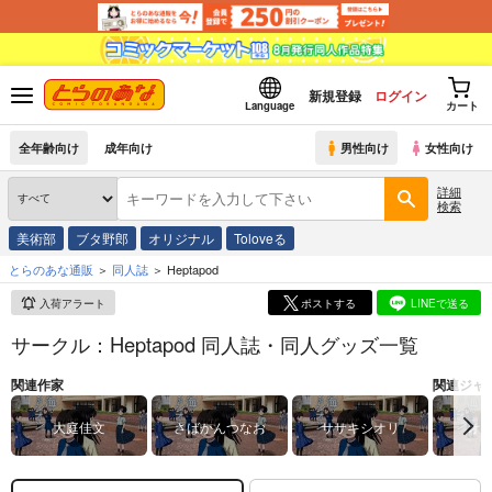
新規登録
ログイン
Language
カート
全年齢向け
成年向け
男性向け
女性向け
詳細
検索
美術部
ブタ野郎
オリジナル
Toloveる
とらのあな通販
同人誌
Heptapod
入荷アラート
ポストする
LINEで送る
サークル：Heptapod 同人誌・同人グッズ一覧
関連作家
関連ジャ
大庭佳文
さばかんつなお
ササキシオリ
オ