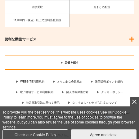
店頭受取
おまとめ配送
11,000円（税込）以上で送料当社負担
便利な機能/サービス
店舗を探す
WEBSITE利用規約
とらのあな会員規約
通信販売ポイント規約
電子書籍サービス利用規約
個人情報保護方針
クッキーポリシー
特定商取引法に基づく表示
なりすまし・いたずら注文について
To provide you the best service, this website uses cookies.See our Cookie
For Overseas customer, now you can ship your purchases by using purchases agent
Policy to learn more.You must agree to the use of cookies to browse the
services “AOCS”! Click {more…} for more information …
more
website, but you can also refuse the use of some cookies through your browser
settings.
Check our Cookie Policy
Agree and close
c TORANOANA Inc, All Rights Reserved.