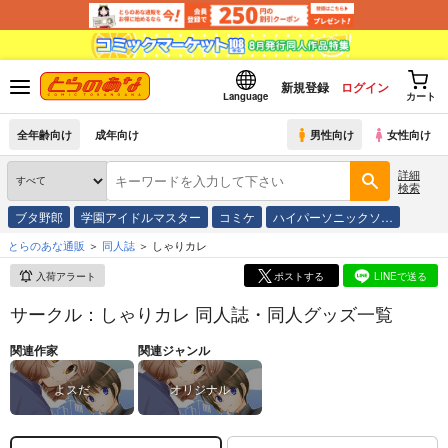
新規登録
ログイン
Language
カート
全年齢向け
成年向け
男性向け
女性向け
詳細
検索
ブタ野郎
学園アイドルマスター
コミケ
ハイパーソニックソ…
とらのあな通販
同人誌
しゃりカレ
入荷アラート
ポストする
LINEで送る
サークル：しゃりカレ 同人誌・同人グッズ一覧
関連作家
関連ジャンル
よスだ
オリジナル