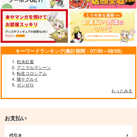
キーワードランキング(集計期間：07/30～08/05)
松永紅葉
アニマルマシーン
転生コロシアム
賭ケグルイ
ゼンゼロ
もっとみる
お支払い
代引き