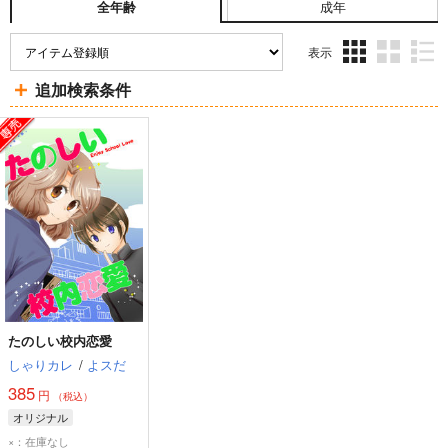
成年
全年齢
表示
3カ
2カ
1カ
追加検索条件
ラ
ラ
ラ
ム
ム
ム
表
表
表
示
示
示
たのしい校内恋愛
しゃりカレ
/
よスだ
385
円
（税込）
オリジナル
×：在庫なし