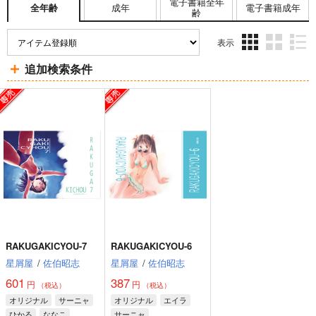
電子書籍全年
成年
電子書籍成年
全年齢
齢
表示
3カ
2カ
1カ
追加検索条件
ラ
ラ
ラ
ム
ム
ム
表
表
表
示
示
示
RAKUGAKICYOU-7
RAKUGAKICYOU-6
星屑屋
/
佐伯昭志
星屑屋
/
佐伯昭志
601
387
円
円
（税込）
（税込）
オリジナル
サーニャ
オリジナル
エイラ
ひかる
ななこ
サーニャ