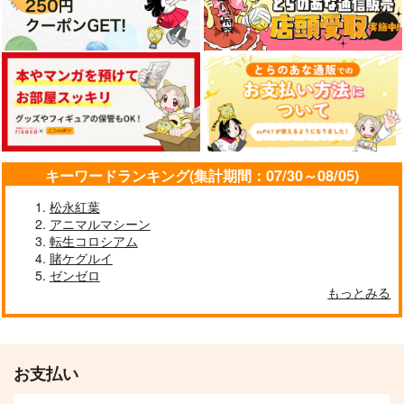
キーワードランキング(集計期間：07/30～08/05)
松永紅葉
アニマルマシーン
転生コロシアム
賭ケグルイ
ゼンゼロ
もっとみる
お支払い