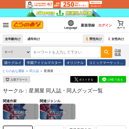
新規登録
ログイン
Language
カート
全年齢向け
成年向け
男性向け
女性向け
詳細
検索
賭ケグルイ
学園アイドルマスター
オリジナル
コミックマーケット…
とらのあな通販
同人誌
星屑屋
入荷アラート
ポストする
LINEで送る
サークル：星屑屋 同人誌・同人グッズ一覧
関連作家
関連ジャンル
佐伯昭志
オリジナル