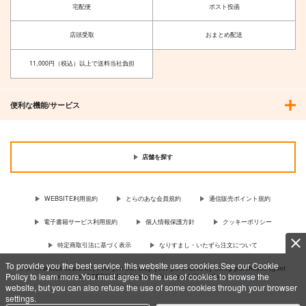
宅配便
ポスト投函
店頭受取
おまとめ配送
11,000円（税込）以上で送料当社負担
便利な機能/サービス
店舗を探す
WEBSITE利用規約
とらのあな会員規約
通信販売ポイント規約
電子書籍サービス利用規約
個人情報保護方針
クッキーポリシー
特定商取引法に基づく表示
なりすまし・いたずら注文について
To provide you the best service, this website uses cookies.See our Cookie
For Overseas customer, now you can ship your purchases by using purchases agent
Policy to learn more.You must agree to the use of cookies to browse the
services “AOCS”! Click {more…} for more information …
more
website, but you can also refuse the use of some cookies through your browser
settings.