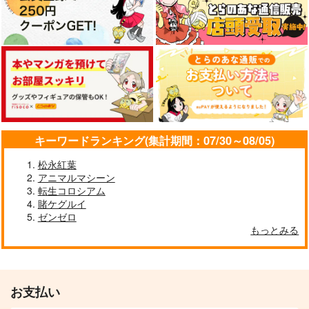
キーワードランキング(集計期間：07/30～08/05)
松永紅葉
アニマルマシーン
転生コロシアム
賭ケグルイ
ゼンゼロ
もっとみる
お支払い