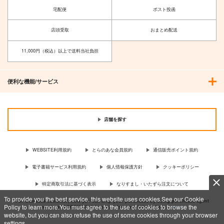
宅配便
ポスト投函
店頭受取
おまとめ配送
11,000円（税込）以上で送料当社負担
便利な機能/サービス
店舗を探す
WEBSITE利用規約
とらのあな会員規約
通信販売ポイント規約
電子書籍サービス利用規約
個人情報保護方針
クッキーポリシー
特定商取引法に基づく表示
なりすまし・いたずら注文について
To provide you the best service, this website uses cookies.See our Cookie
For Overseas customer, now you can ship your purchases by using purchases agent
Policy to learn more.You must agree to the use of cookies to browse the
services “AOCS”! Click {more…} for more information …
more
website, but you can also refuse the use of some cookies through your browser
settings.