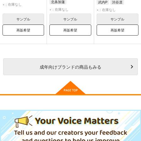
北条加蓮
武内P
渋谷凛
×：在庫なし
新田美波
×：在庫なし
×：在庫なし
サンプル
サンプル
サンプル
再販希望
再販希望
再販希望
成年
向けブランドの商品もみる