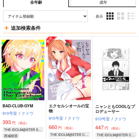
成年
全年齢
表示
3カ
2カ
1カ
追加検索条件
ラ
ラ
ラ
ム
ム
ム
表
表
表
示
示
示
BAD-CLUB-GYM
エクセルシオールの宝
ニャンともCOOLなプ
物
ロデューサー
910号室
/
クドウ
910号室
/
クドウ
910号室
/
クドウ
393
円
（税込）
660
447
円
円
（税込）
（税込）
THE IDOLM@STER SHINY COLORS
THE IDOLM@STER CINDERELLA GIRLS
THE IDOLM@STER CINDERELLA GIRLS
西城樹里