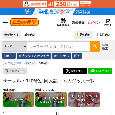
新規登録
ログイン
Language
カート
全年齢向け
成年向け
男性向け
女性向け
詳細
検索
comic1
魔法少女まどかマギカ
オリジナル
原神
とらのあな通販
同人誌
910号室
入荷アラート
ポストする
LINEで送る
サークル：910号室 同人誌・同人グッズ一覧
関連作家
関連ジャンル
THE IDOLM@STER
THE IDOLM@STER
クドウ
CINDERELLA
SHINY COLORS
GIRLS