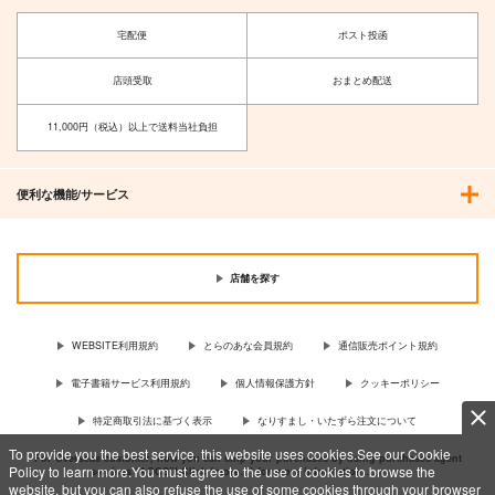
宅配便
ポスト投函
店頭受取
おまとめ配送
11,000円（税込）以上で送料当社負担
便利な機能/サービス
店舗を探す
WEBSITE利用規約
とらのあな会員規約
通信販売ポイント規約
電子書籍サービス利用規約
個人情報保護方針
クッキーポリシー
特定商取引法に基づく表示
なりすまし・いたずら注文について
To provide you the best service, this website uses cookies.See our Cookie
For Overseas customer, now you can ship your purchases by using purchases agent
Policy to learn more.You must agree to the use of cookies to browse the
services “AOCS”! Click {more…} for more information …
more
website, but you can also refuse the use of some cookies through your browser