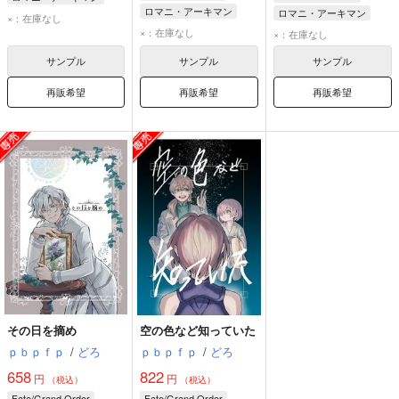
ロマニ・アーキマン
ロマニ・アーキマン
マーリン
×：在庫なし
藤丸立香
×：在庫なし
×：在庫なし
サンプル
サンプル
サンプル
再販希望
再販希望
再販希望
その日を摘め
空の色など知っていた
ｐｂｐｆｐ
/
どろ
ｐｂｐｆｐ
/
どろ
658
822
円
円
（税込）
（税込）
Fate/Grand Order
Fate/Grand Order