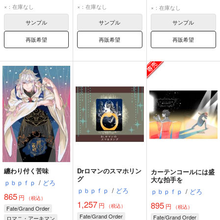
マリスビリー・アニムスフィア
マシュ・キリエライト
×：在庫なし
×：在庫なし
×：在庫なし
藤丸立香
レフ・ライノール
サンプル
サンプル
サンプル
再販希望
再販希望
再販希望
纏わり付く苦味
Drロマンのスマホリン
カーテンコールには盛
グ
大な拍手を
ｐｂｐｆｐ
/
どろ
ｐｂｐｆｐ
/
どろ
ｐｂｐｆｐ
/
どろ
865
円
（税込）
1,257
895
円
円
（税込）
（税込）
Fate/Grand Order
Fate/Grand Order
Fate/Grand Order
ロマニ・アーキマン