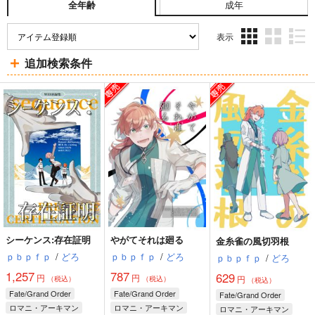
成年
全年齢
表示
3カ
2カ
1カ
追加検索条件
ラ
ラ
ラ
ム
ム
ム
表
表
表
示
示
示
シーケンス:存在証明
やがてそれは廻る
金糸雀の風切羽根
ｐｂｐｆｐ
/
どろ
ｐｂｐｆｐ
/
どろ
ｐｂｐｆｐ
/
どろ
1,257
787
629
円
円
円
（税込）
（税込）
（税込）
Fate/Grand Order
Fate/Grand Order
Fate/Grand Order
ロマニ・アーキマン
ロマニ・アーキマン
ロマニ・アーキマン