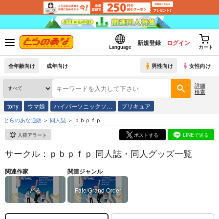
新規登録
ログイン
Language
カート
全年齢向け
成年向け
男性向け
女性向け
詳細
検索
tony
ウマ娘
ハイパーソニックソ…
プリキュア
とらのあな通販
同人誌
ｐｂｐｆｐ
入荷アラート
ポストする
LINEで送る
サークル：ｐｂｐｆｐ 同人誌・同人グッズ一覧
関連作家
関連ジャンル
どろ
Fate/Grand Order