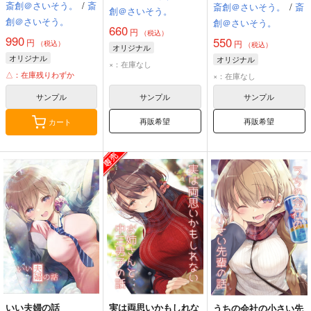
クル：斎創＠さいそ
斎創＠さいそう。
/
斎
斎創＠さいそう。
/
斎
創＠さいそう。
う。】
創＠さいそう。
創＠さいそう。
660
円
（税込）
990
550
円
円
（税込）
（税込）
オリジナル
オリジナル
オリジナル
×：在庫なし
△：在庫残りわずか
×：在庫なし
サンプル
サンプル
サンプル
再販希望
再販希望
カート
いい夫婦の話
実は両思いかもしれな
うちの会社の小さい先