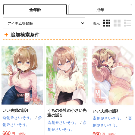
成年
全年齢
表示
3カ
2カ
1カ
追加検索条件
ラ
ラ
ラ
ム
ム
ム
表
表
表
示
示
示
いい夫婦の話4
うちの会社の小さい先
いい夫婦の話3
輩の話５
斎創＠さいそう。
/
斎
斎創＠さいそう。
/
斎
斎創＠さいそう。
/
斎
創＠さいそう。
創＠さいそう。
創＠さいそう。
660
660
円
円
（税込）
（税込）