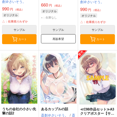
創＠さいそう。
創＠さいそう。
660
円
（税込）
990
990
円
円
（税込）
（税込）
オリジナル
オリジナル
オリジナル
×：在庫なし
△：在庫残りわずか
△：在庫残りわずか
サンプル
サンプル
サンプル
再販希望
カート
カート
うちの会社の小さい先
あるカップルの話
≪C98作品セット≫A3
輩の話2
クリアポスター【サー
斎創＠さいそう。
/
斎