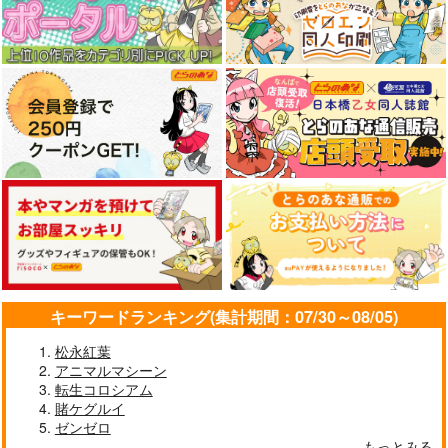
キーワードランキング(集計期間：07/30～08/05)
松永紅葉
アニマルマシーン
転生コロシアム
賭ケグルイ
ゼンゼロ
もっとみる