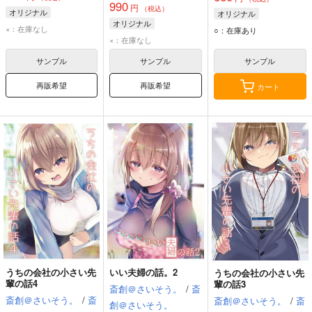
990
円
（税込）
オリジナル
オリジナル
オリジナル
×：在庫なし
○：在庫あり
×：在庫なし
サンプル
サンプル
サンプル
再販希望
再販希望
カート
うちの会社の小さい先
いい夫婦の話。2
うちの会社の小さい先
輩の話4
輩の話3
斎創＠さいそう。
/
斎
斎創＠さいそう。
/
斎
斎創＠さいそう。
/
斎
創＠さいそう。