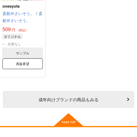
onesyota
斎創＠さいそう。
/
斎
創＠さいそう。
509
円
（税込）
オリジナル
×：在庫なし
サンプル
再販希望
成年
向けブランドの商品もみる