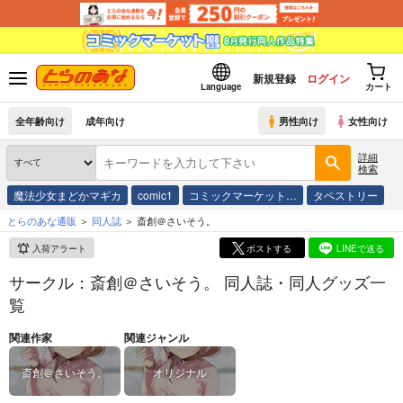
新規登録
ログイン
Language
カート
全年齢向け
成年向け
男性向け
女性向け
詳細
検索
魔法少女まどかマギカ
comic1
コミックマーケット…
タペストリー
とらのあな通販
同人誌
斎創＠さいそう。
入荷アラート
ポストする
LINEで送る
サークル：斎創＠さいそう。 同人誌・同人グッズ一
覧
関連作家
関連ジャンル
斎創＠さいそう。
オリジナル