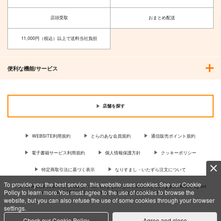
店頭受取
おまとめ配送
11,000円（税込）以上で送料当社負担
便利な機能/サービス
店舗を探す
WEBSITE利用規約
とらのあな会員規約
通信販売ポイント規約
電子書籍サービス利用規約
個人情報保護方針
クッキーポリシー
特定商取引法に基づく表示
なりすまし・いたずら注文について
To provide you the best service, this website uses cookies.See our Cookie
For Overseas customer, now you can ship your purchases by using purchases agent
Policy to learn more.You must agree to the use of cookies to browse the
services “AOCS”! Click {more…} for more information …
more
website, but you can also refuse the use of some cookies through your browser
settings.
Check our Cookie Policy
Agree and close