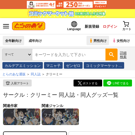
新規登録
ログイン
Language
カート
全年齢向け
成年向け
男性向け
女性向け
詳細
検索
カルデアエミッション
マニャ子
ゼンゼロ
コミックマーケット…
とらのあな通販
同人誌
クリーミー
入荷アラート
ポストする
LINEで送る
サークル：クリーミー 同人誌・同人グッズ一覧
関連作家
関連ジャンル
ファイナルファンタ
パーコ
ジー