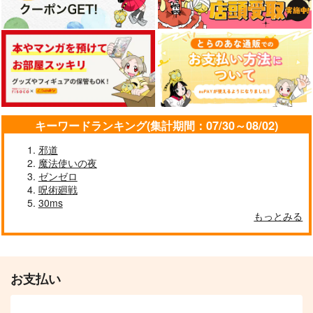
キーワードランキング(集計期間：07/30～08/02)
邪道
魔法使いの夜
ゼンゼロ
呪術廻戦
30ms
もっとみる
お支払い