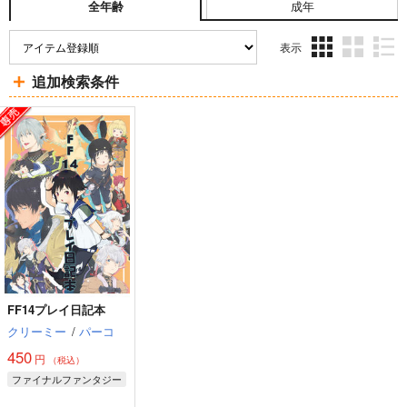
成年
全年齢
表示
3カ
2カ
1カ
追加検索条件
ラ
ラ
ラ
ム
ム
ム
表
表
表
示
示
示
FF14プレイ日記本
クリーミー
/
パーコ
450
円
（税込）
ファイナルファンタジー