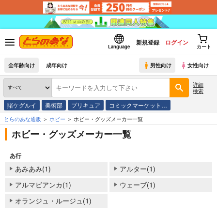
新規登録
ログイン
Language
カート
全年齢向け
成年向け
男性向け
女性向け
詳細
検索
賭ケグルイ
美術部
プリキュア
コミックマーケット…
とらのあな通販
ホビー
ホビー・グッズメーカー一覧
ホビー・グッズメーカー一覧
あ行
あみあみ(1)
アルター(1)
アルマビアンカ(1)
ウェーブ(1)
オランジュ・ルージュ(1)