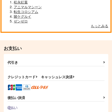
円
円
（税込）
（税込）
松永紅葉
アニマルマシーン
サンプル
サンプル
サンプル
転生コロシアム
賭ケグルイ
作品詳細
作品詳細
作品詳細
ゼンゼロ
もっとみる
お支払い
代引き
クレジットカード
キャッシュレス決済
北部戦士の愛しい花
弱者男子と魔法恥女 2
無能な継母ですが、家
嫁 2
族の溺愛が止まりませ
KADOKAWA
ん! 4
KADOKAWA
KADOKAWA
後払い決済
924
円
（税込）
1,320
1,320
円
円
（税込）
（税込）