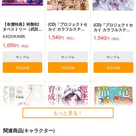
【有償特典】特製B2
(CD)「プロジェクトセ
(CD)「プロジェクトセ
タペストリー（武田弘
カイ カラフルステー
カイ カラフルステー
光アートワーク
ジ！ feat. 初音ミク」
ジ！ feat. 初音ミク」
1,540
KADOKAWA
1,540
円
円
（税込）
ス 珠）
その音が鳴るな
（税込）
透明なパレット/スタ
ら/Sympathy/Leo/ne
ー/Leo/need
1,650
円
（税込）
ed
サンプル
サンプル
サンプル
作品詳細
作品詳細
作品詳細
もっと見る！
関連商品(キャラクター)