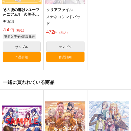
その後の響け♪ユーフ
クリアファイル
ォニアム4 久美子先
スナネコシンドバッ
生のディスコ・キッド
美術部
ド
750
円
472
（税込）
円
（税込）
黄前久美子×高坂麗奈
サンプル
サンプル
作品詳細
作品詳細
一緒に買われている商品