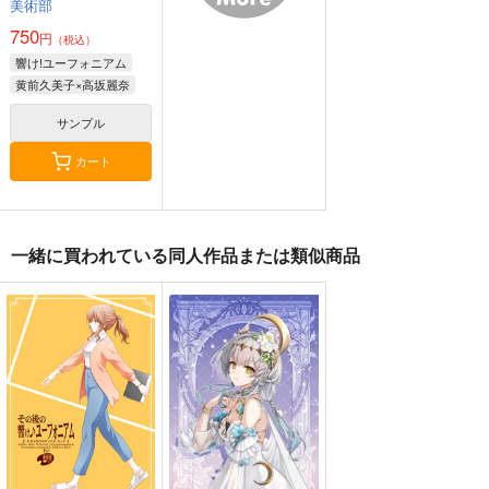
美術部
750
円
（税込）
響け!ユーフォニアム
黄前久美子×高坂麗奈
サンプル
カート
一緒に買われている同人作品または類似商品