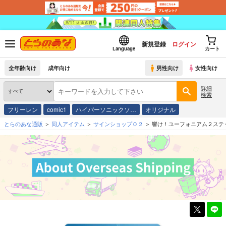
新規登録
ログイン
Language
カート
全年齢向け
成年向け
男性向け
女性向け
詳細
検索
フリーレン
comic1
ハイパーソニックソ…
オリジナル
とらのあな通販
同人アイテム
サインショップＯ２
響け！ユーフォニアム２ステッ