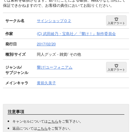
保証できかねますので、お客様の責任においてお貼りください。
サークル名
サインショップＯ２
入荷アラート
作家
(C) 武田綾乃・宝島社／『響け！』制作委員会
発行日
2017/02/20
種別/サイズ
同人グッズ - 雑貨/ その他
ジャンル/
響け!ユーフォニアム
入荷アラート
サブジャンル
メインキャラ
黄前久美子
注意事項
キャンセルについては
こちら
をご覧下さい。
返品については
こちら
をご覧下さい。