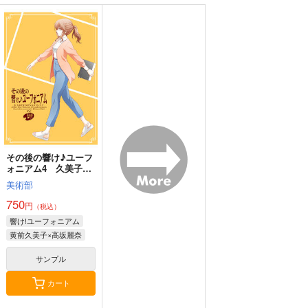
絢爛たるグランドセー
魔法少女育成計画
猫と竜ミケミケのねこ
ヌ 30
F2P 4
ねこギルド 1
秋田書店
宝島社
宝島社
880
790
790
円
円
円
（税込）
（税込）
（税込）
サンプル
サンプル
サンプル
作品詳細
作品詳細
作品詳細
その後の響け♪ユーフ
ォニアム4 久美子先
生のディスコ・キッド
美術部
750
円
（税込）
響け!ユーフォニアム
黄前久美子×高坂麗奈
サンプル
カート