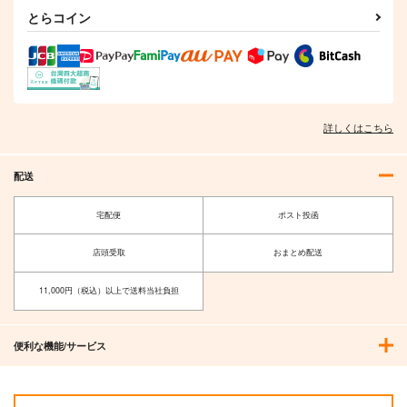
サンプル
サンプル
サンプル
とらコイン
作品詳細
作品詳細
作品詳細
詳しくはこちら
配送
宅配便
ポスト投函
店頭受取
おまとめ配送
無能な継母ですが、家
推しの執着心を舐めて
族の溺愛が止まりませ
いた 5
11,000円（税込）以上で送料当社負担
ん! 5
KADOKAWA
KADOKAWA
1,320
1,320
円
円
（税込）
（税込）
便利な機能/サービス
サンプル
サンプル
作品詳細
作品詳細