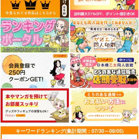
しまったようです 2
宝島社
KADOKAWA
1,199
円
（税込）
790
1,199
円
円
（税込）
（税込）
サンプル
サンプル
サンプル
作品詳細
作品詳細
作品詳細
野蛮のプロポーズ 3
帝国一の悪女に溺愛が
北部戦士の愛しい花
とまりません! 3
嫁 1
KADOKAWA
KADOKAWA
キーワードランキング(集計期間：07/30～08/05)
KADOKAWA
1,199
円
（税込）
1,320
1,320