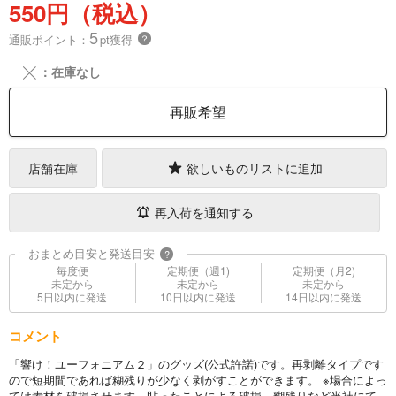
550円（税込）
5
通販ポイント：
pt獲得
？
╳
：在庫なし
再販希望
店舗在庫
欲しいものリストに追加
再入荷を通知する
おまとめ目安と発送目安
?
毎度便
定期便（週1)
定期便（月2)
未定から
未定から
未定から
5日以内に発送
10日以内に発送
14日以内に発送
コメント
「響け！ユーフォニアム２」のグッズ(公式許諾)です。再剥離タイプです
ので短期間であれば糊残りが少なく剥がすことができます。 ※場合によっ
ては素材を破損させます。貼ったことによる破損、糊残りなど当社にて