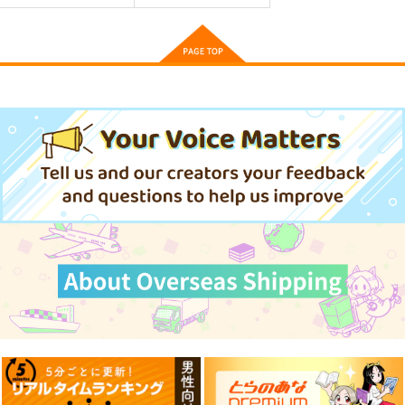
肉最高!
貴方様が「忘れてほし
邪神アベレージ 平均
い」とおっしゃいまし
を望んだ美少女、異世
宝島社
たので 婚約破棄され
界で平均的な邪神とな
宝島社
宝島社
た私が、従者から溺愛
る
990
円
（税込）
されるなんて 1
890
790
円
円
（税込）
（税込）
サンプル
サンプル
サンプル
作品詳細
作品詳細
作品詳細
異世界居酒屋「げ
野蛮のプロポーズ 2
期限つき皇女のはず
ん」 15
が、うまくやりすぎて
KADOKAWA