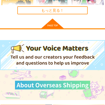
ンド軍の装甲列車
オペレーション・ボッ
もっと見る！
クス
853
円
（税込）
ミリタリー
サンプル
ぐだ♂とカドックが仲
カドックはぐだの女装
色彩変化
良しの本
に巻き込まれたくない
カート
東風
ぽむ屋
ぽむ屋
600
円
（税込）
770
770
円
円
（税込）
（税込）
イース
カドック・ゼムルプス
カドック・ゼムルプス
サンプル
サンプル
サンプル
作品詳細
作品詳細
作品詳細