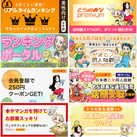
道満中心再録本(～
酔いどれエルフ剣士ラ
ブレッディ
2021)
リエル
_NIKKE(HanhChu)_s
Bタペストリー
こいむし
Westwind
くわい屋
1,257
605
3,929
円
円
円
（税込）
（税込）
（税込）
蘆屋道満
ブレッディ
サンプル
サンプル
サンプル
作品詳細
作品詳細
作品詳細