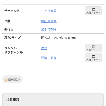
サークル名
ことり御屋
入荷アラート
作家
林山キネマ
発行日
2021/07/01
種別/サイズ
同人誌 - その他/ Ａ５ 68p
ジャンル/
歴史
入荷アラート
サブジャンル
評論・研究
入荷アラート
#
ほのぼの
注意事項