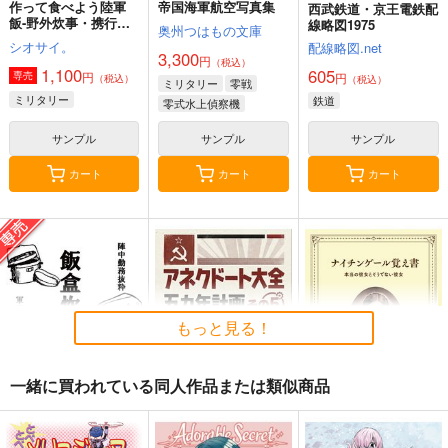
作って食べよう陸軍
帝国海軍航空写真集
西武鉄道・京王電鉄配
飯-野外炊事・携行食
線略図1975
奥州つはもの文庫
編-
シオサイ。
配線略図.net
3,300
円
（税込）
1,100
605
円
専売
円
（税込）
（税込）
ミリタリー
零戦
ミリタリー
鉄道
零式水上偵察機
サンプル
サンプル
サンプル
カート
カート
カート
もっと見る！
一緒に買われている同人作品または類似商品
陣中勤務抜粋 飯盒炊
アネクドート大全 そ
ナイチンゲール覚え