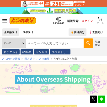
新規登録
ログイン
Language
カート
全年齢向け
成年向け
男性向け
女性向け
詳細
検索
賭ケグルイ
comic1
ゼンゼロ
タペストリー
とらのあな通販
同人誌
ことり御屋
うずらのふ化と飼育