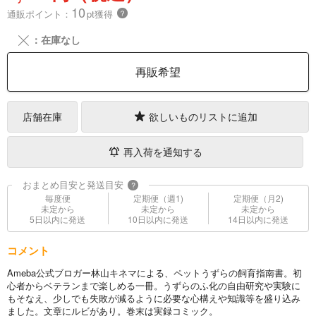
10
通販ポイント：
pt獲得
？
╳
：在庫なし
再販希望
店舗在庫
欲しいものリストに追加
再入荷を通知する
おまとめ目安と発送目安
?
毎度便
定期便（週1)
定期便（月2)
未定から
未定から
未定から
5日以内に発送
10日以内に発送
14日以内に発送
コメント
Ameba公式ブロガー林山キネマによる、ペットうずらの飼育指南書。初
心者からベテランまで楽しめる一冊。うずらのふ化の自由研究や実験に
もそなえ、少しでも失敗が減るように必要な心構えや知識等を盛り込み
ました。文章にルビがあり。巻末は実録コミック。