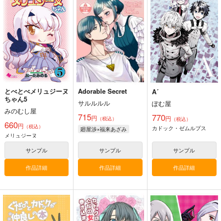
爨の栞
の5
書 本当の彼女とそう
でない彼女
辛子工房
日本共産堂
SPQR
550
880
1,430
円
円
専売
円
（税込）
（税込）
（税込）
ミリタリー
評論・研究
フロレンス・ナイチンゲール
サンプル
サンプル
サンプル
カート
カート
カート
とべとべメリュジーヌ
Adorable Secret
A´
ちゃん5
サルルルル
ぽむ屋
みのむし屋
715
770
円
円
（税込）
（税込）
660
円
（税込）
カドック・ゼムルプス
廻屋渉×福来あざみ
メリュジーヌ
サンプル
サンプル
サンプル
作品詳細
作品詳細
作品詳細
スペイン軍とフィンラ