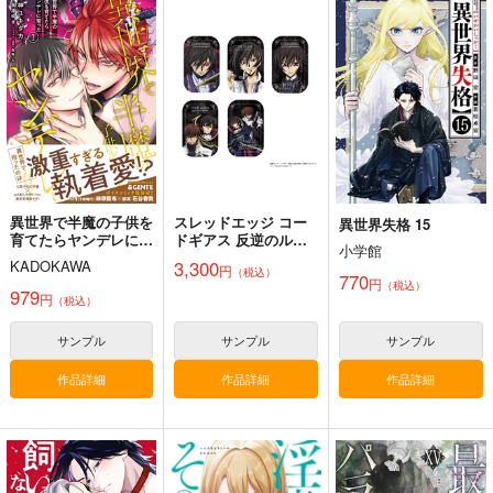
黄昏フロンティア
上海アリス幻樂団
1,430
円
（税込）
2,200
1,100
円
円
（税込）
（税込）
東方Project
東方Project
東方Project
十六夜 咲夜
サンプル
サンプル
サンプル
カート
カート
カート
異世界で半魔の子供を
スレッドエッジ コー
異世界失格 15
育てたらヤンデレに育
ドギアス 反逆のルル
小学館
った 1
ーシュ メモリアルピ
3,300
KADOKAWA
円
（税込）
クチャーズ スクエア
770
円
（税込）
缶バッジコレクショ
979
円
（税込）
ン BOX
サンプル
サンプル
サンプル
作品詳細
作品詳細
作品詳細
必然のカタストロフィ
／Magical-マジカル-
少女フラクタル