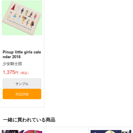
幽閉サテライト
ders.
e Cessation of Dukkh
上海アリス幻樂団
Demetori
a
2,200
円
（税込）
1,760
1,320
円
円
（税込）
（税込）
東方Project
東方Project
東方Project
博麗霊夢
サンプル
サンプル
サンプル
カート
カート
カート
Pinup little girls cale
ndar 2018
少女騎士団
1,375
円
（税込）
サンプル
作品詳細
一緒に買われている商品
東方剛欲異聞～水没し
東方紅魔郷～
Clutch Shooter #05
た沈愁地獄
the Embodiment of
Silver Forest
Scarlet Devil～