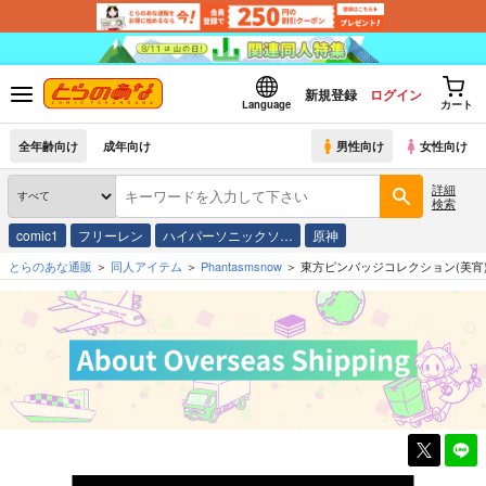
新規登録
ログイン
Language
カート
全年齢向け
成年向け
男性向け
女性向け
詳細
検索
comic1
フリーレン
ハイパーソニックソ…
原神
とらのあな通販
同人アイテム
Phantasmsnow
東方ピンバッジコレクション(美宵