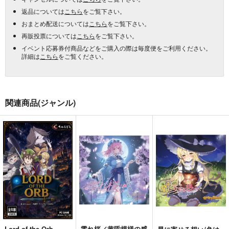
返品については
こちら
をご覧下さい。
おまとめ配送については
こちら
をご覧下さい。
再販投票については
こちら
をご覧下さい。
イベント応募券付商品などをご購入の際は毎度便をご利用ください。
詳細は
こちら
をご覧ください。
関連商品(ジャンル)
Lord of the Orb
零れ桜／黄昏模様の感