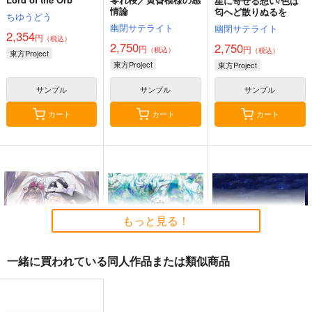
星に寄せる想い/色は
情論
匂へど散りぬるを
ちゆうどう
幽閉サテライト
幽閉サテライト
2,354
円
（税込）
2,750
2,750
円
円
（税込）
（税込）
東方Project
東方Project
東方Project
サンプル
サンプル
サンプル
カート
カート
カート
もっと見る！
一緒に買われている同人作品または類似商品
始まりの雨
東方錦上
寂光寂
京 ～ Fossilized Won
滅 ～ The Truth of th