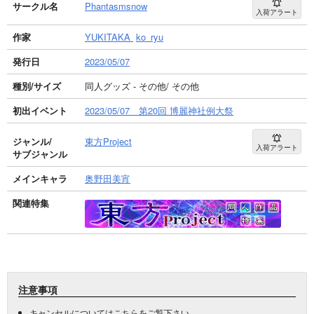
サークル名
Phantasmsnow
入荷アラート
作家
YUKITAKA
ko_ryu
発行日
2023/05/07
種別/サイズ
同人グッズ - その他/ その他
初出イベント
2023/05/07 第20回 博麗神社例大祭
ジャンル/
東方Project
入荷アラート
サブジャンル
メインキャラ
奥野田美宵
関連特集
注意事項
キャンセルについては
こちら
をご覧下さい。