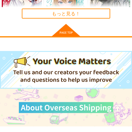
2,750
円
（税込）
もっと見る！
東方Project
サンプル
カート
飼いならせ純情
淫靡な洞窟のその奥
最果てのパラディ
で 9
ン 15
海王社
KADOKAWA
オーバーラップ
897
円
（税込）
836
770
円
円
（税込）
（税込）
サンプル
サンプル
サンプル
作品詳細
作品詳細
作品詳細