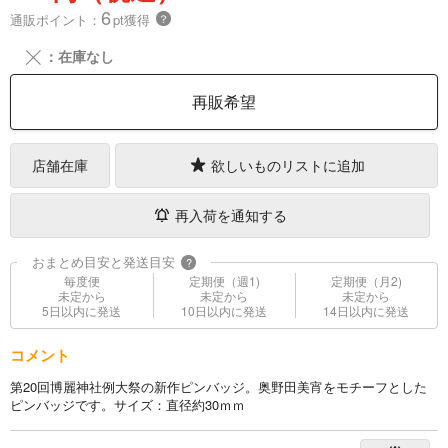
6
通販ポイント：
pt獲得
？
╳
：在庫なし
再販希望
店舗在庫
欲しいものリストに追加
再入荷を通知する
おまとめ目安と発送目安
?
毎度便
定期便（週1)
定期便（月2)
未定から
未定から
未定から
5日以内に発送
10日以内に発送
14日以内に発送
コメント
第20回博麗神社例大祭の新作ピンバッジ。奥野田美宵をモチーフとした
ピンバッジです。サイズ：直径約30ｍｍ