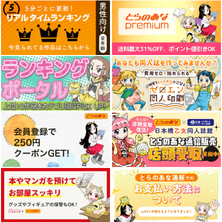
どれが恋かがわからな
い 7
KADOKAWA
902
円
（税込）
サンプル
作品詳細