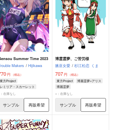
Gensou Summer Time 2023
博霊霊夢、ご苦労様
Trouble Makers
/
Hijikawa
腋巫女愛
/
杉江松恋
くま
770
707
円
円
（税込）
（税込）
東方Project
東方Project
博麗霊夢×アリス
レミリア・スカーレット
博麗霊夢
フランドール・スカーレット
アリス・マーガトロイド
×：在庫なし
×：在庫なし
チルノ
紅美鈴
サンプル
再販希望
サンプル
再販希望