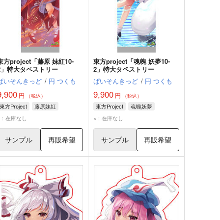
東方project「藤原 妹紅10-
東方project「魂魄 妖夢10-
2」特大タペストリー
2」特大タペストリー
ぱいそんきっど
/
円 つくも
ぱいそんきっど
/
円 つくも
9,900
9,900
円
円
（税込）
（税込）
東方Project
藤原妹紅
東方Project
魂魄妖夢
×：在庫なし
×：在庫なし
サンプル
再販希望
サンプル
再販希望