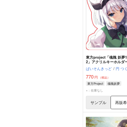
東方project「魂魄 妖夢1
2」アクリルキーホルダ
ぱいそんきっど
/
円 つ
770
円
（税込）
東方Project
魂魄妖夢
×：在庫なし
サンプル
再販