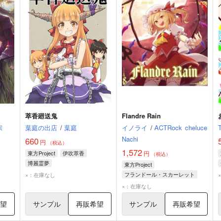
萃香廻送鬼
Flandre Rain
宗
葉庭の出店
/
葉庭
イノライ
/
ACTRock
cheluce
Nachi
660
円
（税込）
1,572
東方Project
伊吹萃香
円
（税込）
博麗霊夢
東方Project
フランドール・スカーレット
×：在庫なし
鈴仙・優曇華院・イナバ
×：在庫なし
四季映姫・ヤマザナドゥ
希望
サンプル
再販希望
サンプル
再販希望