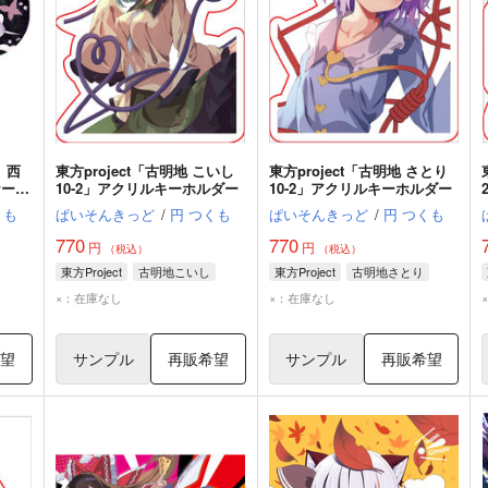
、西
東方project「古明地 こいし
東方project「古明地 さとり
ケース
10-2」アクリルキーホルダー
10-2」アクリルキーホルダー
くも
ぱいそんきっど
/
円 つくも
ぱいそんきっど
/
円 つくも
770
770
円
円
（税込）
（税込）
東方Project
古明地こいし
東方Project
古明地さとり
×：在庫なし
×：在庫なし
希望
サンプル
再販希望
サンプル
再販希望