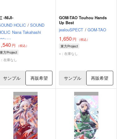
虹 -NIJI-
GOM-TAO Touhou Hands
Up Best
SOUND HOLIC
/
SOUND
jealouSPECT
/
GOM-TAO
HOLIC
Nana Takahashi
1,650
709sec.
円
（税込）
1,540
円
（税込）
東方Project
東方Project
×：在庫なし
×：在庫なし
サンプル
再販希望
サンプル
再販希望