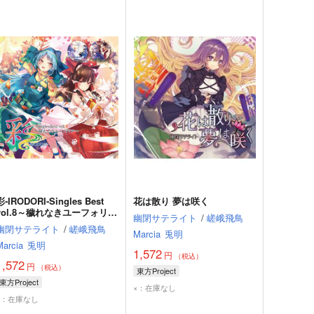
彩‐IRODORI‐Singles Best
花は散り 夢は咲く
vol.8～穢れなきユーフォリア
幽閉サテライト
/
嵯峨飛鳥
～
幽閉サテライト
/
嵯峨飛鳥
Marcia
兎明
Marcia
兎明
1,572
円
（税込）
1,572
円
（税込）
東方Project
東方Project
×：在庫なし
×：在庫なし