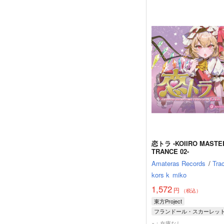
恋トラ -KOIIRO MASTE
TRANCE 02-
Amateras Records
/
Tra
kors k
miko
1,572
円
（税込）
東方Project
フランドール・スカーレッ
×：在庫なし