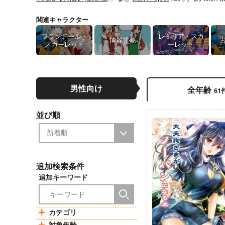
関連キャラクター
フランドール・
レミリア・スカ
博麗霊夢
スカーレット
ーレット
男性向け
全年齢
61
並び順
追加検索条件
追加キーワード
カテゴリ
対象年齢