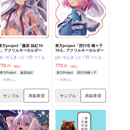
東方project「藤原 妹紅10-
東方project「西行寺 幽々子
2」アクリルキーホルダー
10-2」アクリルキーホルダー
ぱいそんきっど
/
円 つくも
ぱいそんきっど
/
円 つくも
770
770
円
円
（税込）
（税込）
東方Project
藤原妹紅
東方Project
西行寺幽々子
×：在庫なし
×：在庫なし
サンプル
再販希望
サンプル
再販希望