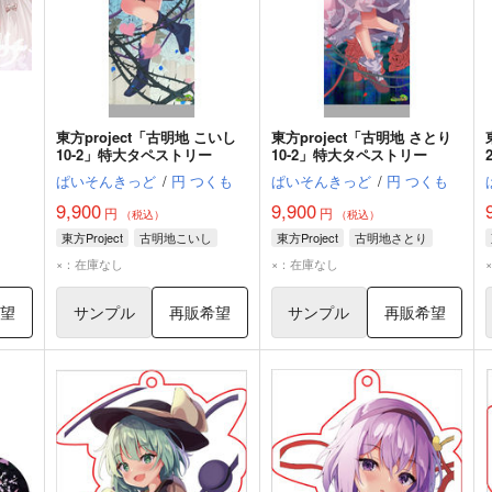
東方project「古明地 こいし
東方project「古明地 さとり
10-2」特大タペストリー
10-2」特大タペストリー
ぱいそんきっど
/
円 つくも
ぱいそんきっど
/
円 つくも
9,900
9,900
円
円
（税込）
（税込）
東方Project
古明地こいし
東方Project
古明地さとり
×：在庫なし
×：在庫なし
希望
サンプル
再販希望
サンプル
再販希望