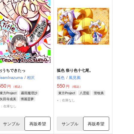
おうちできたっ
狐色 祭り色十七尾。
TeamInazuma
/
相沢
狐色
/
風見鴉
550
550
円
円
（税込）
（税込）
東方Project
霧雨魔理沙
東方Project
八雲藍
菅牧典
矢田寺成美
博麗霊夢
×：在庫なし
×：在庫なし
サンプル
再販希望
サンプル
再販希望