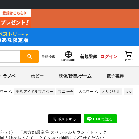
新規登録
ログイン
詳細
検索
Language
カート
・ラノベ
ホビー
映像/音楽/ゲーム
電子書籍
ワード:
学園アイドルマスター
マニャ子
人気ワード:
オリジナル
fate
ポストする
LINEで送る
組っ！
)」
「
東方幻想麻雀 スペシャルサウンドトラック
同人誌
を探すなら、とらのあな通販にお任せください。