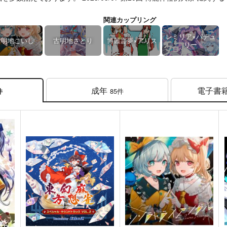
関連カップリング
レミリア×パチュ
古明地こいし
古明地さとり
博麗霊夢×アリス
リー
成年
電子書
85件
件