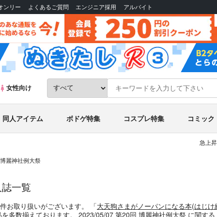
Bオンリー
よくあるご質問
エンジニア採用
アルバイト
女性向け
同人アイテム
ボドゲ特集
コスプレ特集
コミック
急上昇
20回 博麗神社例大祭
同人誌一覧
件お取り扱いがございます。
「
大天狗さまがノーパンになる本
(
はじけ
品を多数揃えております。
2023/05/07 第20回 博麗神社例大祭
に関する