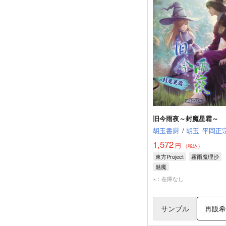
旧今雨夜～封魔星霜～
胡玉書厨
/
胡玉
平岡正
1,572
円
（税込）
東方Project
霧雨魔理沙
魅魔
×：在庫なし
サンプル
再販