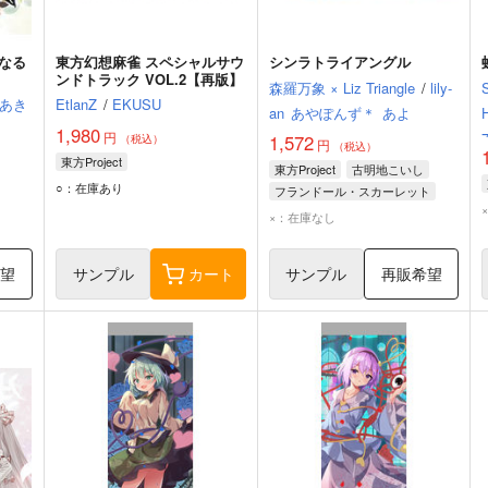
なる
東方幻想麻雀 スペシャルサウ
シンラトライアングル
ンドトラック VOL.2【再版】
森羅万象 × Liz Triangle
/
lily-
あき
EtlanZ
/
EKUSU
an
あやぽんず＊
あよ
1,980
円
1,572
（税込）
円
（税込）
東方Project
東方Project
古明地こいし
○：在庫あり
フランドール・スカーレット
×：在庫なし
希望
サンプル
カート
サンプル
再販希望