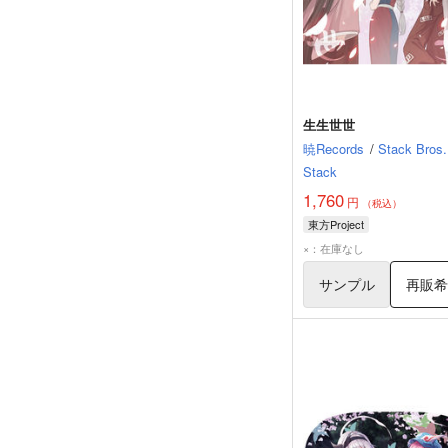
生生世世
暁Records
/
Stack Bros.
Stack
1,760
円
（税込）
東方Project
×：在庫なし
サンプル
再販