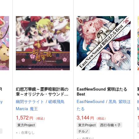
R
幻想万華鏡～霊夢暗殺計画の
EastNewSound 紫咲ほたる
章～オリジナル・サウンドト
Best
ラック～
cy
幽閉サテライト
/
嵯峨飛鳥
EastNewSound
/
黒鳥
紫咲ほ
Marcia
魔王
たる
1,572
3,144
円
円
（税込）
（税込）
東方Project
東方Project
西行寺幽々子
ト
チルノ
×：在庫なし
×：在庫なし