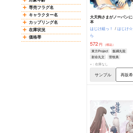
専売フラグ名
キャラクター名
大天狗さまがノーパンに
本
カップリング名
はじけ組っ！
/
はじけ☆
在庫状況
ら
価格帯
572
円
（税込）
東方Project
飯綱丸龍
射命丸文
菅牧典
×：在庫なし
サンプル
再販