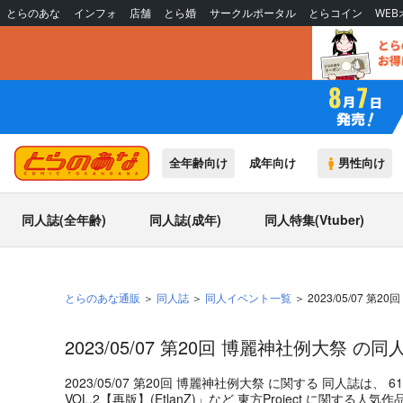
とらのあな
インフォ
店舗
とら婚
サークルポータル
とらコイン
WE
全年齢向け
成年向け
男性向け
同人誌(全年齢)
同人誌(成年)
同人特集(Vtuber)
とらのあな通販
同人誌
同人イベント一覧
2023/05/07 第
2023/05/07 第20回 博麗神社例大祭 の
2023/05/07 第20回 博麗神社例大祭
に関する
同人誌
は、
61
VOL.2【再版】
(
EtlanZ
)」
など
東方Project
に関する人気作