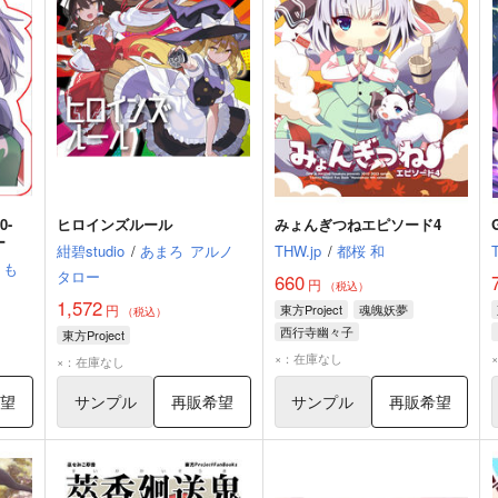
0-
ヒロインズルール
みょんぎつねエピソード4
ー
紺碧studio
/
あまろ
アルノ
THW.jp
/
都桜 和
くも
タロー
660
円
（税込）
1,572
円
東方Project
魂魄妖夢
（税込）
西行寺幽々子
東方Project
×：在庫なし
×：在庫なし
希望
サンプル
再販希望
サンプル
再販希望