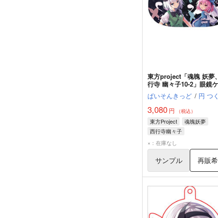
東方project「魂魄 妖夢
行寺 幽々子10-2」眼鏡
（クロス付）
ぱいそんきっど
/
円 つ
3,080
円
（税込）
東方Project
魂魄妖夢
西行寺幽々子
×：在庫なし
サンプル
再販