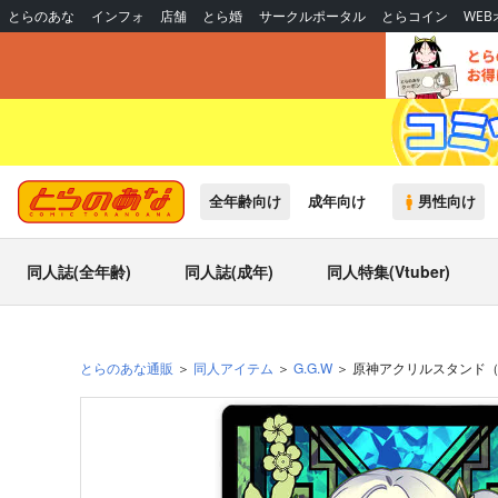
とらのあな
インフォ
店舗
とら婚
サークルポータル
とらコイン
WE
全年齢向け
成年向け
男性向け
同人誌(全年齢)
同人誌(成年)
同人特集(Vtuber)
とらのあな通販
同人アイテム
G.G.W
原神アクリルスタンド