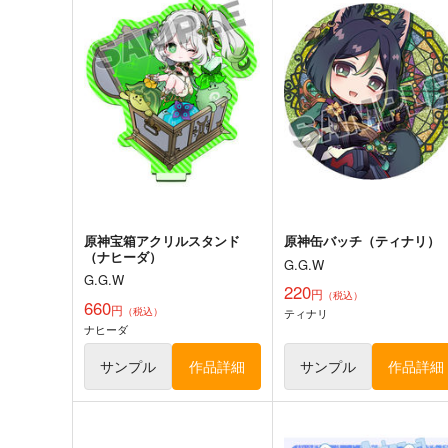
原神アクリルスタンド（フリ
ゼンレスゾーンゼロアクリ
ンズ）
スタンド（アキラ・雲嶽山
装）
G.G.W
G.G.W
935
935
円
円
専売
専売
（税込）
（税込）
原神
フリンズ
ゼンレスゾーンゼロ
アキラ
サンプル
カート
サンプル
カー
原神宝箱アクリルスタンド
原神缶バッチ（ティナリ）
（ナヒーダ）
G.G.W
G.G.W
220
円
（税込）
660
円
（税込）
ティナリ
わくわくテイワットフィーバ
原神-アルレッキー
ナヒーダ
ー
ノ-160x50CM抱き枕カバー
【YC1161】
ゆであすぱら
eb
サンプル
作品詳細
サンプル
作品詳細
787
13,200
円
円
（税込）
（税込）
原神
カーヴェ
鍾離
原神
アルレッキーノ
雷電将軍