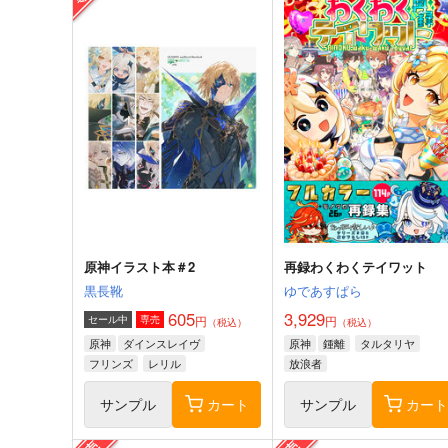
原神イラスト本＃2
再録わくわくテイワット
黒長靴
ゆであすぱら
605
3,929
円
円
セール中
専売
（税込）
（税込）
原神
ダインスレイヴ
原神
鍾離
タルタリヤ
フリンズ
レリル
放浪者
サンプル
カート
サンプル
カー