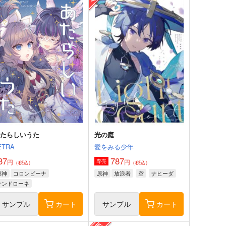
あたらしいうた
光の庭
ETRA
愛をみる少年
87
787
円
円
専売
（税込）
（税込）
原神
コロンビーナ
原神
放浪者
空
ナヒーダ
サンドローネ
サンプル
カート
サンプル
カート