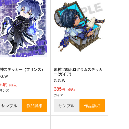
ゼンレスゾーンゼロステッカ
ゼンレスゾーンゼロステッカ
ー（ライト）
ー（エレン・ジョー）
.G.W
G.G.W
30
330
円
円
（税込）
（税込）
ゼンレスゾーンゼロ
ライト
ゼンレスゾーンゼロ
エレン・ジョー
サンプル
カート
サンプル
カート
原神ステッカー（フリンズ）
原神宝箱ホログラムステッカ
ー(ガイア)
.G.W
G.G.W
30
円
（税込）
385
円
（税込）
リンズ
神-フリーナ-160x50CM抱き
原神-ナヴィア-160CMX50CM
ガイア
カバー【1209】
抱き枕カバー【YC1241】
b
eb
サンプル
作品詳細
サンプル
作品詳細
3,200
13,200
円
円
（税込）
（税込）
原神
フリーナ
原神
ナヴィア