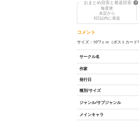
おまとめ目安と発送目安
?
毎度便
未定から
5日以内に発送
コメント
サイズ：10*7ｃｍ（ポストカー
サークル名
作家
発行日
種別/サイズ
ジャンル/
サブジャンル
メインキャラ