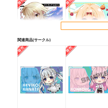
関連商品(サークル)
マイ・ディア・ヒロイン
ふるーつばすけっと！
杜々屋
LAND ARK
733
605
円
円
セール中
専売
専売
（税込）
（税込）
原神
蛍
原神
クレー
プルーネ
サンプル
カート
サンプル
カー