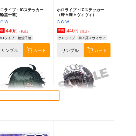
ロライブ・ICステッカー
ホロライブ・ICステッカー
（輪堂千速）
（綺々羅々ヴィヴィ）
.G.W
G.G.W
440
440
円
円
専売
専売
（税込）
（税込）
ホロライブ
輪堂千速
ホロライブ
綺々羅々ヴィヴィ
サンプル
カート
サンプル
カート
ダイヤモンド・イン・ザ・ラ
わくわくテイワットフォンテ
フ
ーヌ編
杜々屋
ゆであすぱら
550
944
円
円
セール中
専売
（税込）
（税込）
原神
タルタリヤ×蛍
原神
フリーナ
ヌヴィレット
リネ
サンプル
カート
サンプル
カート