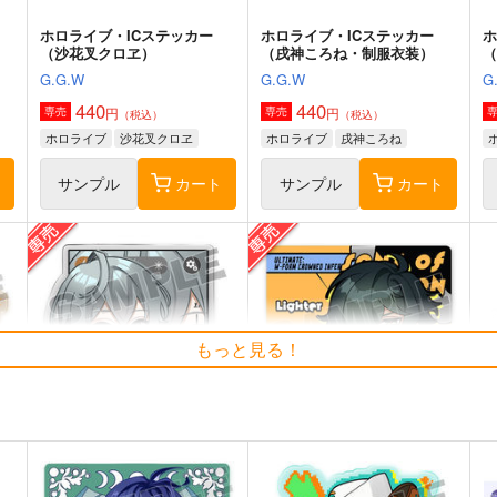
ホロライブ・ICステッカー
ホロライブ・ICステッカー
ホ
（沙花叉クロヱ）
（戌神ころね・制服衣装）
G.G.W
G.G.W
G
440
440
円
円
専売
専売
（税込）
（税込）
ホロライブ
沙花叉クロヱ
ホロライブ
戌神ころね
ト
サンプル
カート
サンプル
カート
合縁
わくわくテイワットバケーシ
ョン
もっと見る！
よすがや
ゆであすぱら
1,572
円
専売
（税込）
1,572
円
（税込）
原神
タルタリヤ
鍾離
原神
フリーナ
鍾離
ナヒーダ
ト
サンプル
カート
サンプル
カート