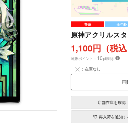
専売
全年齢
原神アクリルスタ
1,100円（税
10
通販ポイント：
pt獲得
？
╳
：在庫なし
再
店舗在庫
を確認
再入荷を通知す