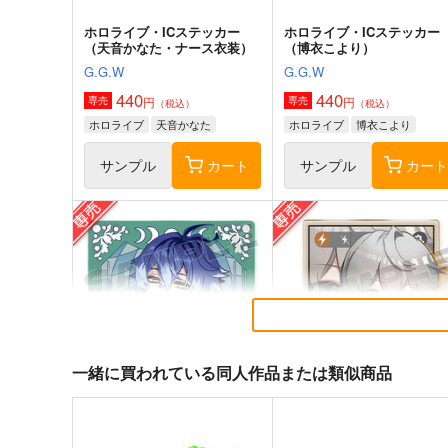
ホロライブ・ICステッカー
ホロライブ・ICステッカー
（天音かなた・ナース衣装）
（博衣こより）
G.G.W
G.G.W
440
440
円
円
専売
専売
（税込）
（税込）
ホロライブ
天音かなた
ホロライブ
博衣こより
サンプル
カート
サンプル
カー
原神宝箱ホログラムステッカ
illustration LOG3
ー(アルハイゼン)
taira.zip
G.G.W
787
円
セール中
（税込）
330
円
セール中
専売
（税込）
一緒に買われている同人作品または類似商品
原神
申鶴
原神
アルハイゼン
サンプル
カート
サンプル
カー