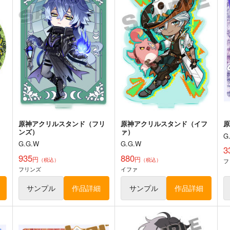
ル
ゼンレスゾーンゼロアクリル
ゼンレスゾーンゼロアクリル
衣
スタンド（アキラ）
スタンド（ライト）
G.G.W
G.G.W
G
935
935
3
円
円
専売
専売
（税込）
（税込）
ゼンレスゾーンゼロ
アキラ
ゼンレスゾーンゼロ
ライト
ト
サンプル
カート
サンプル
カート
原神アクリルスタンド（フリ
原神アクリルスタンド（イフ
ンズ）
ァ）
G
G.G.W
G.G.W
3
935
880
円
円
（税込）
（税込）
フ
原神-ディシア-160x50CM抱き
原神-アルレッキー
原
フリンズ
イファ
枕カバー【YC1163】
ノ-160x50CM抱き枕カバー
枕
【1207】
eb
eb
e
サンプル
作品詳細
サンプル
作品詳細
13,200
13,200
1
円
円
（税込）
（税込）
原神
ディシア
原神
アルレッキーノ