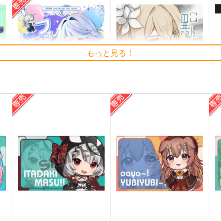
もっと見る！
フォンテーヌ大運動会
こんにちは異端者～旅人とザ
ンディクのギスギス秘境探索
山田炭鉱
～
豚骨焼きそば
750
7
円
専売
（税込）
787
円
（税込）
原神
フリーナ
原神
博士
蛍
ザンディク
ト
サンプル
カート
サンプル
カート