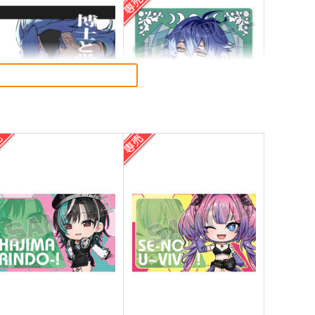
博士と蛍がギスギスしてる本
原神アクリルスタンド（フリ
ンズ）
豚骨焼きそば
G.G.W
70
円
（税込）
935
円
専売
（税込）
原神
博士
蛍
原神
フリンズ
サンプル
カート
サンプル
カート