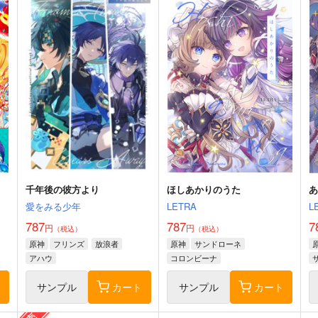
千年後の彼方より
ほしあかりのうた
愛をみる少年
LETRA
L
787
787
7
円
円
（税込）
（税込）
原神
フリンズ
放浪者
原神
サンドローネ
アハウ
コロンビーナ
ト
サンプル
カート
サンプル
カート