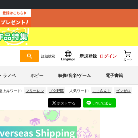
新規登録
ログイン
詳細
検索
Language
カート
・ラノベ
ホビー
映像/音楽/ゲーム
電子書籍
急上昇ワード:
フリーレン
ブタ野郎
人気ワード:
にじさんじ
ゼンゼロ
ポストする
LINEで送る