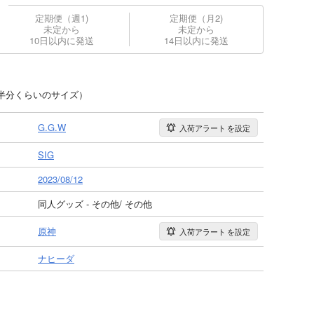
定期便（週1)
定期便（月2)
未定から
未定から
10日以内に発送
14日以内に発送
ド半分くらいのサイズ）
G.G.W
入荷アラート
を設定
SIG
2023/08/12
同人グッズ - その他/ その他
原神
入荷アラート
を設定
ナヒーダ